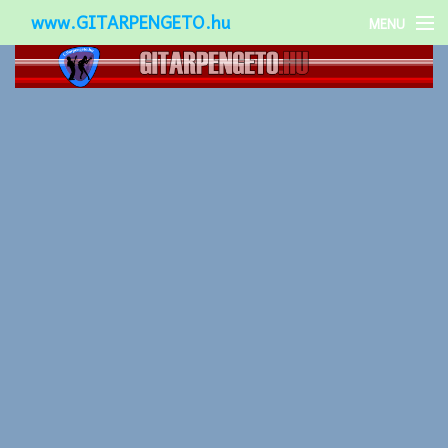
www.GITARPENGETO.hu
MENU
Népszerű-
Különleges-
Okos-gitárok
Gitár kiegészítők
Zenei stílusok
Gitár játék technikák
Gitáros lányok
Utcazenészek
Képek