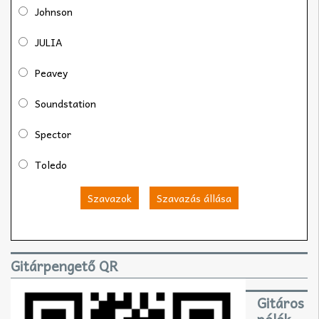
Johnson
JULIA
Peavey
Soundstation
Spector
Toledo
Szavazok
Szavazás állása
Gitárpengető QR
Gitáros