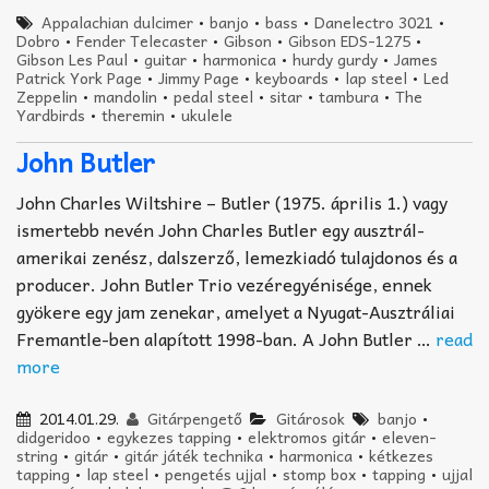
Appalachian dulcimer
•
banjo
•
bass
•
Danelectro 3021
•
Dobro
•
Fender Telecaster
•
Gibson
•
Gibson EDS-1275
•
Gibson Les Paul
•
guitar
•
harmonica
•
hurdy gurdy
•
James
Patrick York Page
•
Jimmy Page
•
keyboards
•
lap steel
•
Led
Zeppelin
•
mandolin
•
pedal steel
•
sitar
•
tambura
•
The
Yardbirds
•
theremin
•
ukulele
John Butler
John Charles Wiltshire – Butler (1975. április 1.) vagy
ismertebb nevén John Charles Butler egy ausztrál-
amerikai zenész, dalszerző, lemezkiadó tulajdonos és a
producer. John Butler Trio vezéregyénisége, ennek
gyökere egy jam zenekar, amelyet a Nyugat-Ausztráliai
Fremantle-ben alapított 1998-ban. A John Butler …
read
more
2014.01.29.
Gitárpengető
Gitárosok
banjo
•
didgeridoo
•
egykezes tapping
•
elektromos gitár
•
eleven-
string
•
gitár
•
gitár játék technika
•
harmonica
•
kétkezes
tapping
•
lap steel
•
pengetés ujjal
•
stomp box
•
tapping
•
ujjal