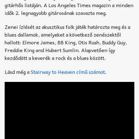
gitárhős listáján. A Los Angeles Times magazin a minden
idők 2. legnagyobb gitárosának szavazta meg.
Zenei ízlését az akusztikus folk játék határozta meg és a
blues dallamok, amelyeket a következő zenészektől
hallott: Elmore James, BB King, Otis Rush, Buddy Guy,
Freddie King and Hubert Sumlin. Alapvetően így
kezdődött a keverék a rock és a blues között.
Lásd még a
Stairway to Heaven című számot
.