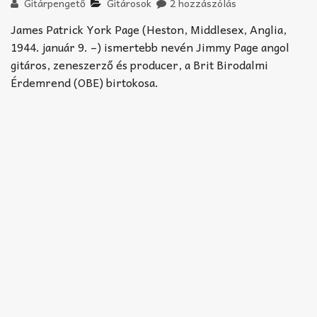
Akkord-kotta
Gitárpengető
Gitárosok
2 hozzászólás
James Patrick York Page (Heston, Middlesex, Anglia,
TABok
1944. január 9. –) ismertebb nevén Jimmy Page angol
gitáros, zeneszerző és producer, a Brit Birodalmi
Improvizáció
Érdemrend (OBE) birtokosa.