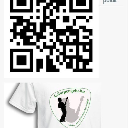
pólók