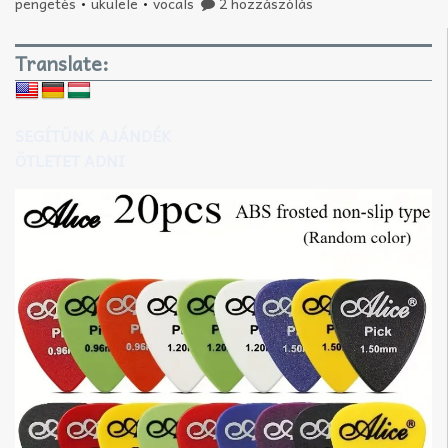
pengetés
•
ukulele
•
vocals
2 hozzászólás
Translate:
SEGÍTÜNK AJÁNDÉK
ÖTLETET ADNI