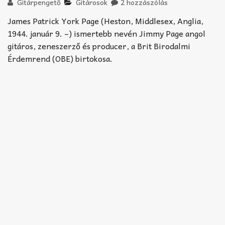
Akkord-kotta
Gitárpengető
Gitárosok
2 hozzászólás
James Patrick York Page (Heston, Middlesex, Anglia,
TABok
1944. január 9. –) ismertebb nevén Jimmy Page angol
gitáros, zeneszerző és producer, a Brit Birodalmi
Improvizáció
Érdemrend (OBE) birtokosa.