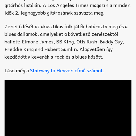
gitárhős listáján. A Los Angeles Times magazin a minden
idők 2. legnagyobb gitárosának szavazta meg.
Zenei ízlését az akusztikus folk játék határozta meg és a
blues dallamok, amelyeket a következő zenészektől
hallott: Elmore James, BB King, Otis Rush, Buddy Guy,
Freddie King and Hubert Sumlin. Alapvetően így
kezdődött a keverék a rock és a blues között.
Lásd még a
Stairway to Heaven című számot
.