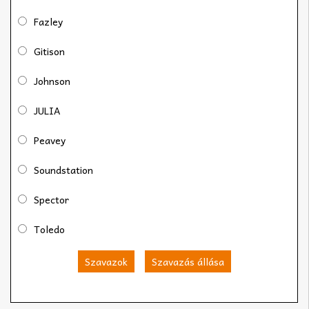
Fazley
Gitison
Johnson
JULIA
Peavey
Soundstation
Spector
Toledo
Szavazok
Szavazás állása