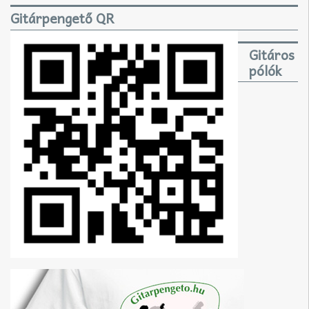
Gitárpengető QR
Gitáros
pólók