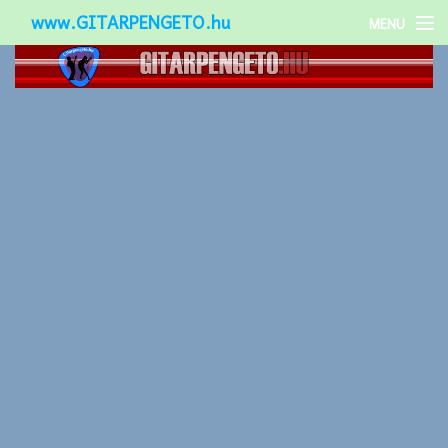
www.GITARPENGETO.hu
MENU
Népszerű-
Különleges-
Okos-gitárok
Gitár kiegészítők
Zenei stílusok
Gitár játék technikák
Gitáros lányok
Utcazenészek
Képek