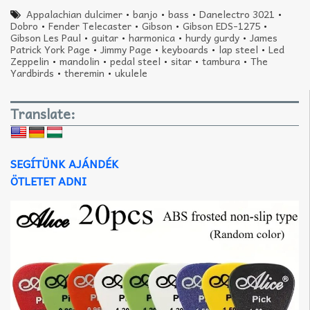
Appalachian dulcimer
•
banjo
•
bass
•
Danelectro 3021
•
Dobro
•
Fender Telecaster
•
Gibson
•
Gibson EDS-1275
•
Gibson Les Paul
•
guitar
•
harmonica
•
hurdy gurdy
•
James
Patrick York Page
•
Jimmy Page
•
keyboards
•
lap steel
•
Led
Zeppelin
•
mandolin
•
pedal steel
•
sitar
•
tambura
•
The
Yardbirds
•
theremin
•
ukulele
Translate:
SEGÍTÜNK AJÁNDÉK
ÖTLETET ADNI