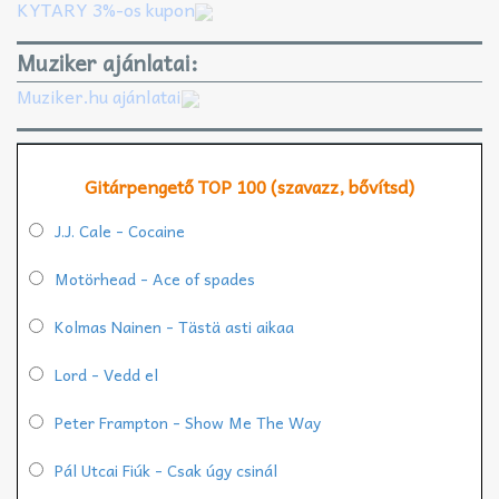
KYTARY 3%-os kupon
Muziker ajánlatai:
Muziker.hu ajánlatai
Gitárpengető TOP 100 (szavazz, bővítsd)
J.J. Cale - Cocaine
Motörhead - Ace of spades
Kolmas Nainen - Tästä asti aikaa
Lord - Vedd el
Peter Frampton - Show Me The Way
Pál Utcai Fiúk - Csak úgy csinál