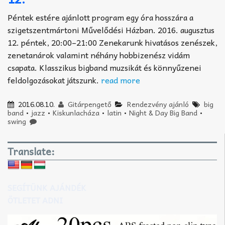
Péntek estére ajánlott program egy óra hosszára a
szigetszentmártoni Művelődési Házban. 2016. augusztus
12. péntek, 20:00–21:00 Zenekarunk hivatásos zenészek,
zenetanárok valamint néhány hobbizenész vidám
csapata. Klasszikus bigband muzsikát és könnyűzenei
feldolgozásokat játszunk.
read more
2016.08.10.
Gitárpengető
Rendezvény ajánló
big
band
•
jazz
•
Kiskunlacháza
•
latin
•
Night & Day Big Band
•
swing
Translate:
SEGÍTÜNK AJÁNDÉK
ÖTLETET ADNI