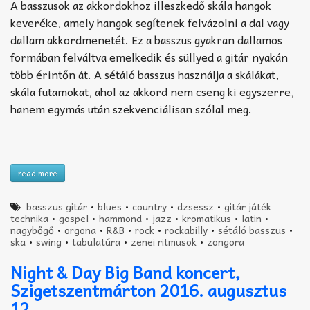
A basszusok az akkordokhoz illeszkedő skála hangok
keveréke, amely hangok segítenek felvázolni a dal vagy
dallam akkordmenetét. Ez a basszus gyakran dallamos
formában felváltva emelkedik és süllyed a gitár nyakán
több érintőn át. A sétáló basszus használja a skálákat,
skála futamokat, ahol az akkord nem cseng ki egyszerre,
hanem egymás után szekvenciálisan szólal meg.
read more
basszus gitár
•
blues
•
country
•
dzsessz
•
gitár játék
technika
•
gospel
•
hammond
•
jazz
•
kromatikus
•
latin
•
nagybőgő
•
orgona
•
R&B
•
rock
•
rockabilly
•
sétáló basszus
•
ska
•
swing
•
tabulatúra
•
zenei ritmusok
•
zongora
Night & Day Big Band koncert,
Szigetszentmárton 2016. augusztus
12.