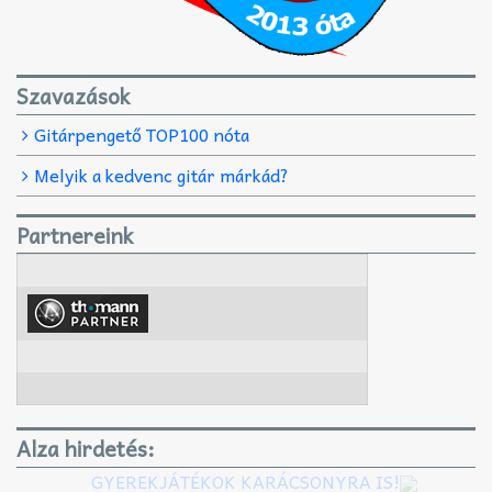
Szavazások
Gitárpengető TOP100 nóta
Melyik a kedvenc gitár márkád?
Partnereink
Alza hirdetés:
GYEREKJÁTÉKOK KARÁCSONYRA IS!