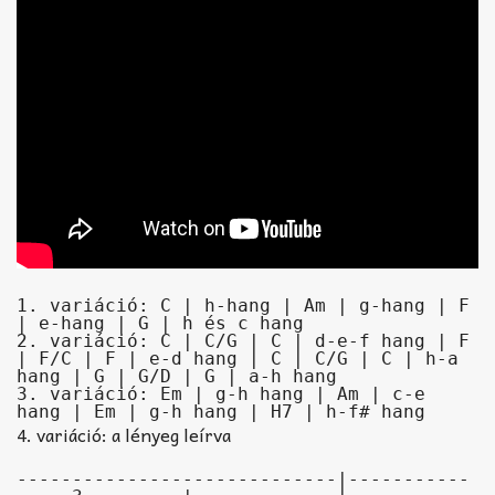
1. variáció: C | h-hang | Am | g-hang | F 
| e-hang | G | h és c hang

2. variáció: C | C/G | C | d-e-f hang | F 
| F/C | F | e-d hang | C | C/G | C | h-a 
hang | G | G/D | G | a-h hang

3. variáció: Em | g-h hang | Am | c-e 
hang | Em | g-h hang | H7 | h-f# hang
4. variáció: a lényeg leírva
-----------------------------|-----------