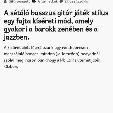
Akkord-kotta
Gitárpengető
Gitár leckék
2 hozzászólás
A sétáló basszus gitár játék stílus
TABok
egy fajta kíséreti mód, amely
Improvizáció
gyakori a barokk zenében és a
jazzben.
A kíséret alatt létrehozunk egy rendszeresen
megszólaló hangot, minden (jellemzően) negyednél
szólal meg, hasonlóan ahogy a láb üti az ütemet játék
közben.