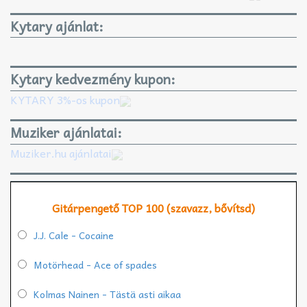
Kytary ajánlat:
Kytary kedvezmény kupon:
KYTARY 3%-os kupon
Muziker ajánlatai:
Muziker.hu ajánlatai
Gitárpengető TOP 100 (szavazz, bővítsd)
J.J. Cale - Cocaine
Motörhead - Ace of spades
Kolmas Nainen - Tästä asti aikaa