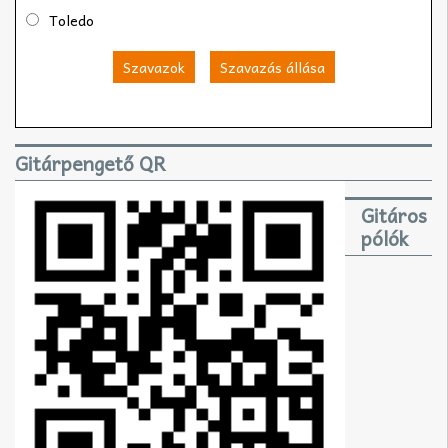
Toledo
Szavazok
Szavazás állása
Gitárpengető QR
Gitáros
pólók