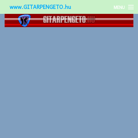
www.GITARPENGETO.hu
MENU
Népszerű-
Különleges-
Okos-gitárok
Gitár kiegészítők
Zenei stílusok
Gitár játék technikák
Gitáros lányok
Utcazenészek
Képek