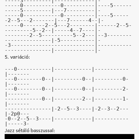
-----3---------|-------------|-

-----0------------0----------|----5------
-----5---------|---7---------|-

-----0------------0----------|----5-----
-2--5---2-------|---7------4--|-

-----0-------2--5---2--------|------2--5-
---------5--2--|-----4--7----|-

--------2--5----------5--2---|--3--------
---------------|-5-----------|-

-3---------------------------|-----------
---------------|-------------|-
5. variáció:
---0-----------|------------|-----------
|-------

---0--------0--|---------0--|---------0-
|-------

---0--------0--|---------0--|---------2-
|-------

------------0--|---------2--|---------1-
|-------

---------------|-2--5--3----|-2--3--2---
|-2p0---

-0--2--5--3----|------------|-----------
|-----3-
Jazz sétáló basszussal: