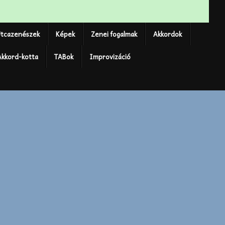
tcazenészek
Képek
Zenei fogalmak
Akkordok
Akkord-kotta
TABok
Improvizáció