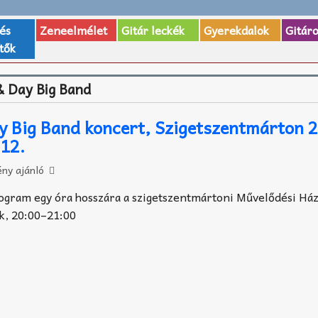
 és
Zeneelmélet
Gitár leckék
Gyerekdalok
Gitár
tők
& Day Big Band
y Big Band koncert, Szigetszentmárton 
12.
ny ajánló
rogram egy óra hosszára a szigetszentmártoni Művelődési Há
ek, 20:00–21:00