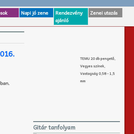
osok
Napi jó zene
Rendezvény
Zenei utazás
ajánló
2016.
TEMU 20 db pengető,
Vegyes színek,
Vastagság 0,58 - 1,5
mm
zban.
Gitár tanfolyam