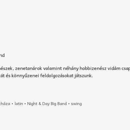
nészek, zenetanárok valamint néhány hobbizenész vidám csap
át és könnyűzenei feldolgozásokat játszunk.
cháza
•
latin
•
Night & Day Big Band
•
swing