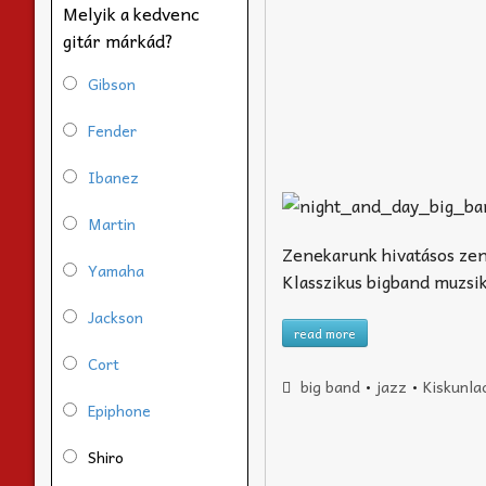
Melyik a kedvenc
gitár márkád?
Gibson
Fender
Ibanez
Martin
Zenekarunk hivatásos ze
Yamaha
Klasszikus bigband muzsik
Jackson
read more
Cort
big band
•
jazz
•
Kiskunla
Epiphone
Shiro