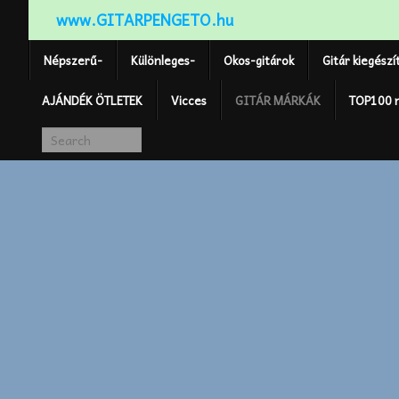
www.GITARPENGETO.hu
Népszerű-
Különleges-
Okos-gitárok
Gitár kiegészí
AJÁNDÉK ÖTLETEK
Vicces
GITÁR MÁRKÁK
TOP100 