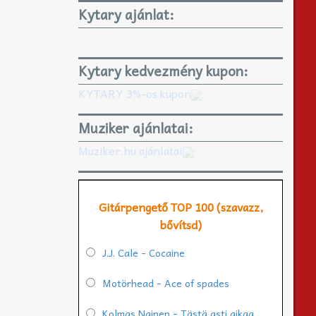
Kytary ajánlat:
Kytary kedvezmény kupon:
KYTARY 3%-os kupon
Muziker ajánlatai:
Muziker.hu ajánlatai
Gitárpengető TOP 100 (szavazz,
bővítsd)
J.J. Cale - Cocaine
Motörhead - Ace of spades
Kolmas Nainen - Tästä asti aikaa