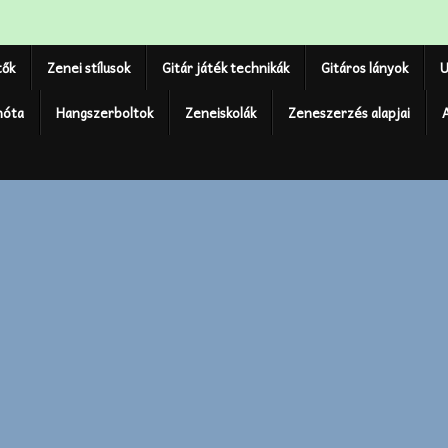
tők
Zenei stílusok
Gitár játék technikák
Gitáros lányok
U
nóta
Hangszerboltok
Zeneiskolák
Zeneszerzés alapjai