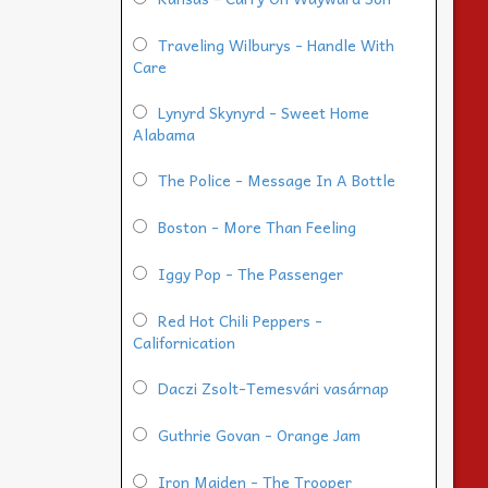
Traveling Wilburys - Handle With
Care
Lynyrd Skynyrd - Sweet Home
Alabama
The Police - Message In A Bottle
Boston - More Than Feeling
Iggy Pop - The Passenger
Red Hot Chili Peppers -
Californication
Daczi Zsolt-Temesvári vasárnap
Guthrie Govan - Orange Jam
Iron Maiden - The Trooper