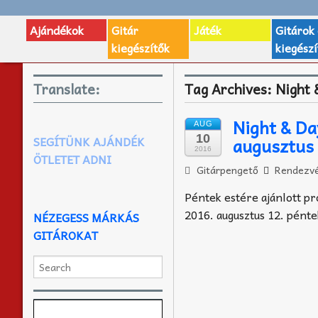
Ajándékok
Gitár
Játék
Gitárok
kiegészítők
kiegészí
Translate:
Tag Archives:
Night 
Night & Da
AUG
10
augusztus 
SEGÍTÜNK AJÁNDÉK
2016
ÖTLETET ADNI
Gitárpengető
Rendezvé
Péntek estére ajánlott p
2016. augusztus 12. pént
NÉZEGESS MÁRKÁS
GITÁROKAT