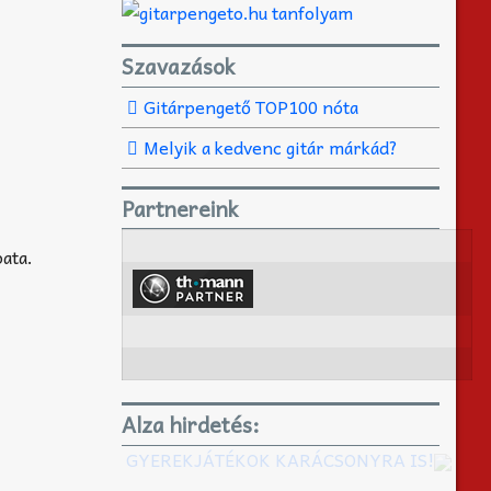
Szavazások
Gitárpengető TOP100 nóta
Melyik a kedvenc gitár márkád?
Partnereink
ata.
Alza hirdetés:
GYEREKJÁTÉKOK KARÁCSONYRA IS!