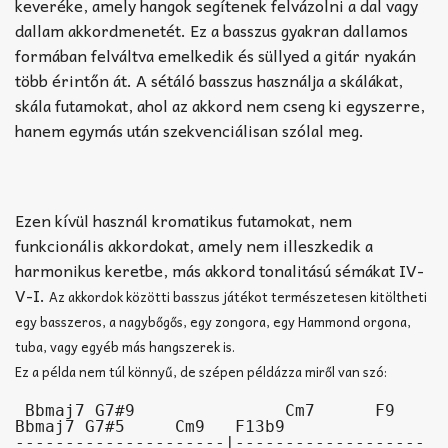
keveréke, amely hangok segítenek felvázolni a dal vagy
dallam akkordmenetét. Ez a basszus gyakran dallamos
formában felváltva emelkedik és süllyed a gitár nyakán
több érintőn át. A sétáló basszus használja a skálákat,
skála futamokat, ahol az akkord nem cseng ki egyszerre,
hanem egymás után szekvenciálisan szólal meg.
Ezen kívül használ kromatikus futamokat, nem
funkcionális akkordokat, amely nem illeszkedik a
harmonikus keretbe, más akkord tonalitású sémákat IV-
V-I.
Az akkordok közötti basszus játékot természetesen kitöltheti
egy basszeros, a nagybőgős, egy zongora, egy Hammond orgona,
tuba, vagy egyéb más hangszerek is.
Ez a példa nem túl könnyű, de szépen példázza miről van szó:
 Bbmaj7 G7#9               Cm7      F9           
Bbmaj7 G7#5     Cm9   F13b9

---------------------|-------------------