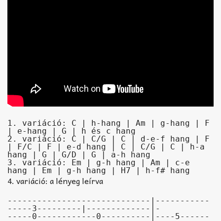
1. variáció: C | h-hang | Am | g-hang | F 
| e-hang | G | h és c hang

2. variáció: C | C/G | C | d-e-f hang | F 
| F/C | F | e-d hang | C | C/G | C | h-a 
hang | G | G/D | G | a-h hang

3. variáció: Em | g-h hang | Am | c-e 
hang | Em | g-h hang | H7 | h-f# hang
4. variáció: a lényeg leírva
-----------------------------|-----------
-----3---------|-------------|-

-----0------------0----------|----5------