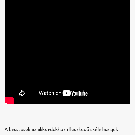
A basszusok az akkordokhoz illeszkedő skála hangok