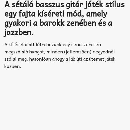
Akkord-kotta
A sétáló basszus gitár játék stílus
egy fajta kíséreti mód, amely
TABok
gyakori a barokk zenében és a
Improvizáció
jazzben.
A kíséret alatt létrehozunk egy rendszeresen
megszólaló hangot, minden (jellemzően) negyednél
szólal meg, hasonlóan ahogy a láb üti az ütemet játék
közben.