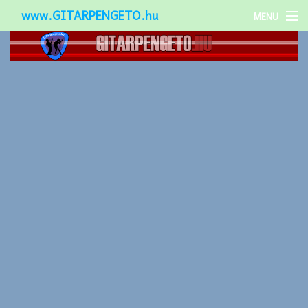
www.GITARPENGETO.hu
MENU
Népszerű-
Különleges-
Okos-gitárok
Gitár kiegészítők
Zenei stílusok
Gitár játék technikák
Gitáros lányok
Utcazenészek
Képek