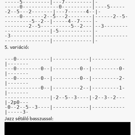
-----5---------|---7---------|-

-----0------------0----------|----5-----
-2--5---2-------|---7------4--|-

-----0-------2--5---2--------|------2--5-
---------5--2--|-----4--7----|-

--------2--5----------5--2---|--3--------
---------------|-5-----------|-

-3---------------------------|-----------
---------------|-------------|-
5. variáció:
---0-----------|------------|-----------
|-------

---0--------0--|---------0--|---------0-
|-------

---0--------0--|---------0--|---------2-
|-------

------------0--|---------2--|---------1-
|-------

---------------|-2--5--3----|-2--3--2---
|-2p0---

-0--2--5--3----|------------|-----------
|-----3-
Jazz sétáló basszussal: