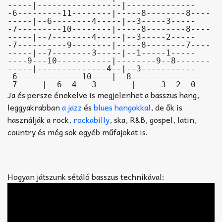
-----|-----------------|--------------

-6---------11--------|-----8--------8----
-----|--6--------4-----|--3-----3-----

-7---------10--------|-----8--------8----
-----|--7--------4-----|--3-----2-----

-7----------9--------|-----8--------7----
-----|--7--------3-----|--1-----1-----

----9---10-----------|--------9--8-------
-----|--------------4--|--3-----------

-6-------------10----|--8--------------
-7-----|--6--4---3-------|-----3--2--0--
Ja és persze énekelve is megjelenhet a basszus hang,
leggyakrabban
a jazz
és
blues hangokkal
, de ők is
használják a rock,
rockabilly
, ska, R&B, gospel, latin,
country és még sok egyéb műfajokat is.
Hogyan játszunk sétáló basszus technikával: