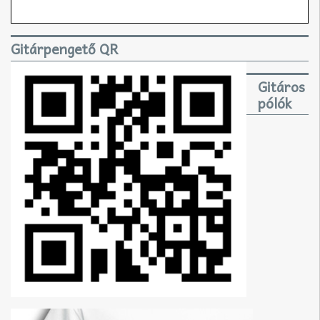
Gitárpengető QR
Gitáros
pólók