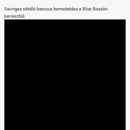
Swinges sétáló basszus bemutatása a Blue Bossán
keresztül: