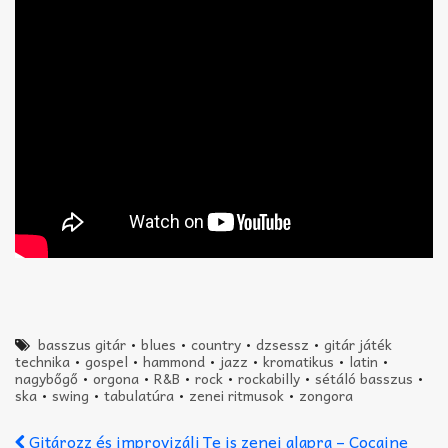
basszus gitár
•
blues
•
country
•
dzsessz
•
gitár játék
technika
•
gospel
•
hammond
•
jazz
•
kromatikus
•
latin
•
nagybőgő
•
orgona
•
R&B
•
rock
•
rockabilly
•
sétáló basszus
•
ska
•
swing
•
tabulatúra
•
zenei ritmusok
•
zongora
Gitározz és improvizálj Te is zenei alapra – Cocaine