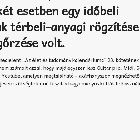
két esetben egy időbeli
k térbeli-anyagi rögzítése
gőrzése volt.
 megjelent „Az élet és tudomány kalendáriuma” 23. kötetének 
 nem számolt azzal, hogy majd egyszer lesz Guitar pro, Midi, 
e Youtube, amelyen megtalálható – akárhányszor megnézhető
jesen szükségtelenné teszik a hagyományos kották felhasznál