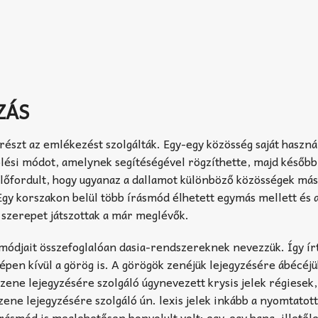
ZÁS
órészt az emlékezést szolgálták. Egy-egy közösség saját haszná
lölési módot, amelynek segítéségével rögzíthette, majd később
 Előfordult, hogy ugyanaz a dallamot különböző közösségek má
Egy korszakon belül több írásmód élhetett egymás mellett és a
 szerepet játszottak a már meglévők.
módjait összefoglalóan dasia-rendszereknek nevezzük. Így írt
épen kívül a görög is. A görögök zenéjük lejegyzésére ábécéjü
zene lejegyzésére szolgáló úgynevezett krysis jelek régiesek,
 zene lejegyzésére szolgáló ún. lexis jelek inkább a nyomtatot
rásmód is meglehetősen bonyolult volt: egy-egy hang, illetől