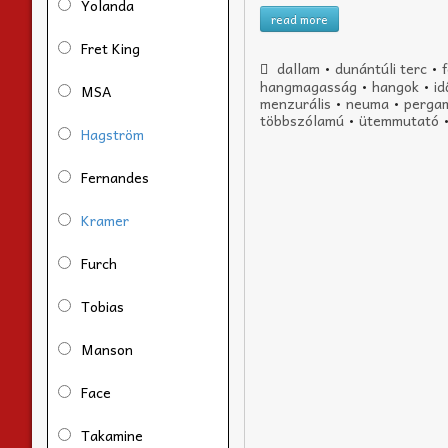
Yolanda
read more
Fret King
dallam
•
dunántúli terc
•
hangmagasság
•
hangok
•
i
MSA
menzurális
•
neuma
•
perga
többszólamú
•
ütemmutató
Hagström
Fernandes
Kramer
Furch
Tobias
Manson
Face
Takamine