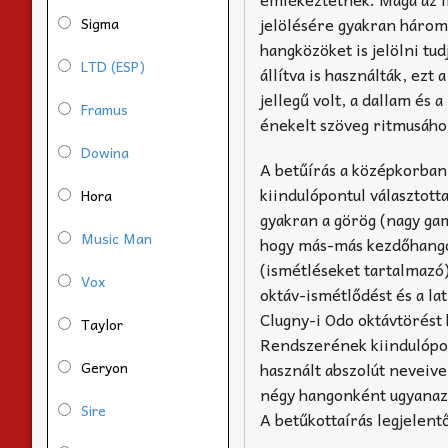
jelölésére gyakran három
Sigma
hangközöket is jelölni tu
LTD (ESP)
állítva is használták, ez
jellegű volt, a dallam és a
Framus
énekelt szöveg ritmusáho
Dowina
A betűírás a középkorban 
kiindulópontul választott
Hora
gyakran a görög (nagy ga
Music Man
hogy más-más kezdőhangot
(ismétléseket tartalmazó)
Vox
oktáv-ismétlődést és a la
Clugny-i Odo oktávtörést 
Taylor
Rendszerének kiindulópon
Geryon
használt abszolút neveiv
négy hangonként ugyanazok
Sire
A betűkottaírás legjelent