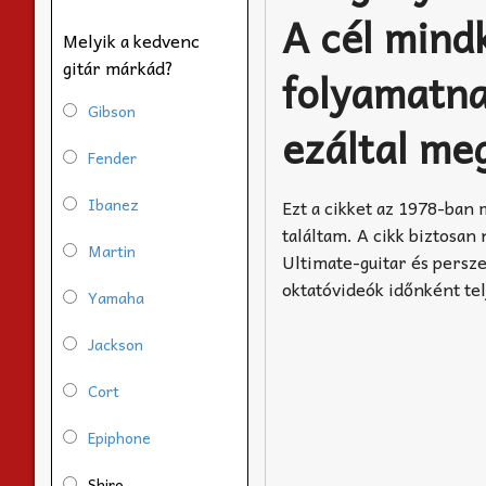
A cél mind
Melyik a kedvenc
gitár márkád?
folyamatna
Gibson
ezáltal me
Fender
Ibanez
Ezt a cikket az 1978-ban
találtam. A cikk biztosan
Martin
Ultimate-guitar és persz
oktatóvideók időnként tel
Yamaha
Jackson
Cort
Epiphone
Shiro