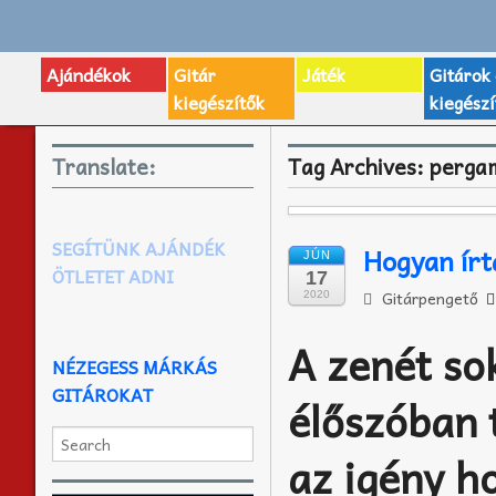
Ajándékok
Gitár
Játék
Gitárok
kiegészítők
kiegészí
Translate:
Tag Archives:
perga
SEGÍTÜNK AJÁNDÉK
Hogyan írt
JÚN
ÖTLETET ADNI
17
Gitárpengető
2020
A zenét so
NÉZEGESS MÁRKÁS
GITÁROKAT
élőszóban 
az igény ho