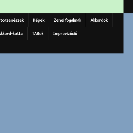
tcazenészek
Képek
Zenei fogalmak
Akkordok
Akkord-kotta
TABok
Improvizáció