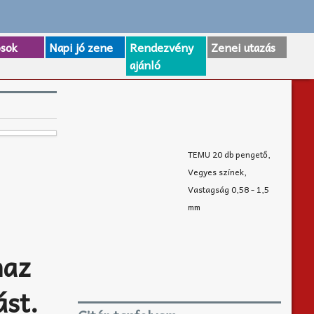
osok
Napi jó zene
Rendezvény
Zenei utazás
ajánló
TEMU 20 db pengető,
Vegyes színek,
Vastagság 0,58 - 1,5
mm
naz
ást.