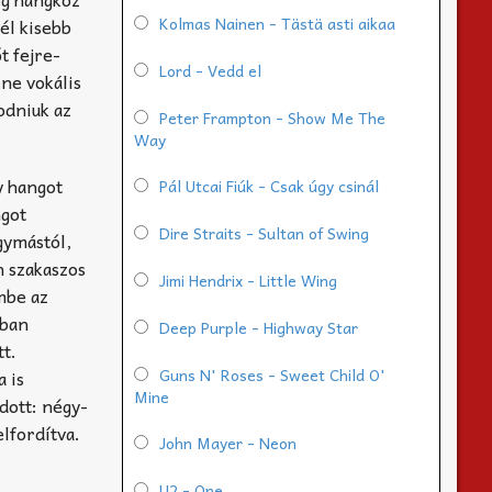
Kolmas Nainen - Tästä asti aikaa
él kisebb
t fejre-
Lord - Vedd el
ene vokális
odniuk az
Peter Frampton - Show Me The
Way
y hangot
Pál Utcai Fiúk - Csak úgy csinál
ngot
Dire Straits - Sultan of Swing
gymástól,
n szakaszos
Jimi Hendrix - Little Wing
mbe az
dban
Deep Purple - Highway Star
tt.
Guns N' Roses - Sweet Child O'
 is
Mine
dott: négy-
lfordítva.
John Mayer - Neon
U2 - One