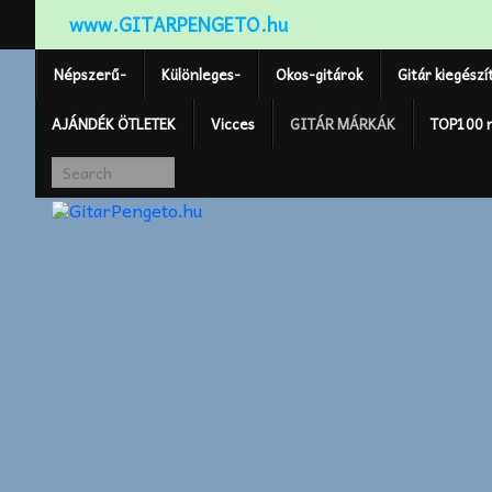
www.GITARPENGETO.hu
Népszerű-
Különleges-
Okos-gitárok
Gitár kiegészí
AJÁNDÉK ÖTLETEK
Vicces
GITÁR MÁRKÁK
TOP100 