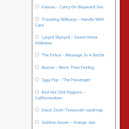
Kansas - Carry On Wayward Son
Traveling Wilburys - Handle With
Care
Lynyrd Skynyrd - Sweet Home
Alabama
The Police - Message In A Bottle
Boston - More Than Feeling
Iggy Pop - The Passenger
Red Hot Chili Peppers -
Californication
Daczi Zsolt-Temesvári vasárnap
Guthrie Govan - Orange Jam