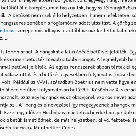
 betűből álló komplexumot használtak, hogy as félhangközökn
dják. A betűket nem csak álló helyzetben, hanem lefektetve, ső
t a hangszeres zenében a fogásmódra adott utasítást. A görög z
ritmus
szerepe másodlagos, ez utóbbiaknak kellett alkalmazk
z. …
is fennmaradt. A hangokat a latin ábécé betűivel jelölték. Eg
ak és onnan betűzték tovább a többi hangot. A legmélyebb ha
mma) betűvel jelölték. Az egyes rendszerek abban tértek el e
 választottak és a betűzés egyesekben folyamatos, másokba
 volt. Például az V-VI. században Boethius nem vette figyele
tin ábécé betűivel folyamatosan betűzött. Később az X. száza
használt, azaz egy hangnak és az oktávjának azonos nevet ado
tja az „A” hang és elnevezései így megegyeznek a hangok ma
el. Ezzel egy időben Hucbaldus már tetrachordokban gondolko
 a betűk ismétlődnek, de más helyzetben: állva, fektetve, fe
ősebb forrása a Montpellier Codex.