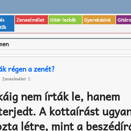
 és
Zeneelmélet
Gitár leckék
Gyerekdalok
Gitár
tők
men
ák régen a zenét?
Zeneelmélet
káig nem írták le, hanem
terjedt. A kottaírást ugya
zta létre, mint a beszédír