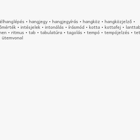
félhanglépés
•
hangjegy
•
hangjegyírás
•
hangköz
•
hangközjelző
•
dőmérték
•
intésjelek
•
intonálás
•
írásmód
•
kotta
•
kottafej
•
lantta
men
•
ritmus
•
tab
•
tabulatúra
•
tagolás
•
tempó
•
tempójelzés
•
te
•
ütemvonal