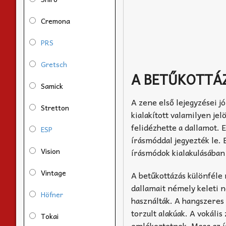
Cremona
PRS
Gretsch
A BETŰKOTTÁ
Samick
A zene első lejegyzései j
Stretton
kialakított valamilyen je
felidézhette a dallamot.
ESP
írásmóddal jegyezték le. 
Vision
írásmódok kialakulásában
Vintage
A betűkottázás különféle 
dallamait némely keleti n
Höfner
használták. A hangszeres 
torzult alakúak. A vokális
Tokai
emlékeztetnek. Maga az í