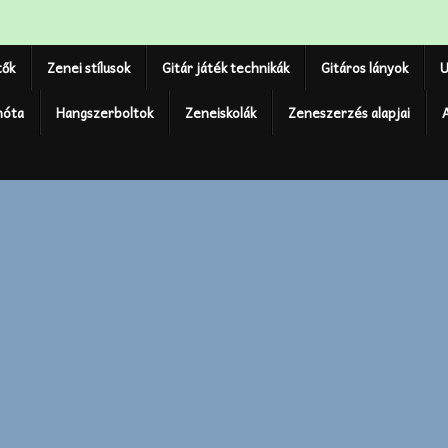
tők
Zenei stílusok
Gitár játék technikák
Gitáros lányok
U
nóta
Hangszerboltok
Zeneiskolák
Zeneszerzés alapjai