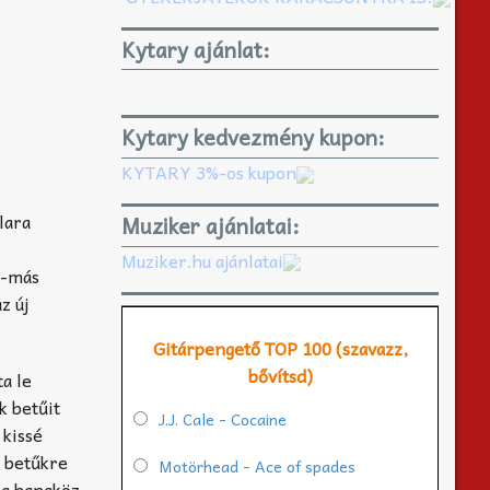
Kytary ajánlat:
Kytary kedvezmény kupon:
KYTARY 3%-os kupon
lara
Muziker ajánlatai:
Muziker.hu ajánlatai
s-más
z új
Gitárpengető TOP 100 (szavazz,
bővítsd)
a le
k betűit
J.J. Cale - Cocaine
 kissé
t betűkre
Motörhead - Ace of spades
eg hangköz