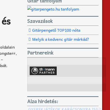
Gitár tanfolyam
 és
Szavazások
Gitárpengető TOP100 nóta
Melyik a kedvenc gitár márkád?
oldalain
Partnereink
Songsterr,
 –
ását.
Alza hirdetés:
GYEREKJÁTÉKOK KARÁCSONYRA IS!