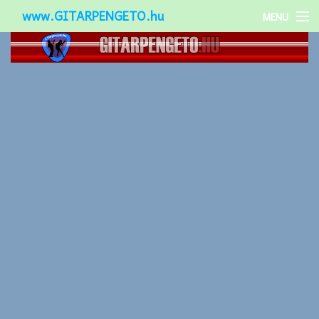
www.GITARPENGETO.hu
MENU
Népszerű-
Különleges-
Okos-gitárok
Gitár kiegészítők
Zenei stílusok
Gitár játék technikák
Gitáros lányok
Utcazenészek
Képek