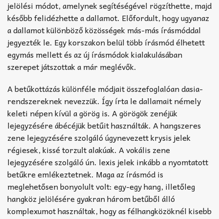
jelölési módot, amelynek segítéségével rögzíthette, majd
később felidézhette a dallamot. Előfordult, hogy ugyanaz
a dallamot különböző közösségek más-más írásmóddal
jegyezték le. Egy korszakon belül több írásmód élhetett
egymás mellett és az új írásmódok kialakulásában
szerepet játszottak a már meglévők.
A betűkottázás különféle módjait összefoglalóan dasia-
rendszereknek nevezzük. Így írta le dallamait némely
keleti népen kívül a görög is. A görögök zenéjük
lejegyzésére ábécéjük betűit használták. A hangszeres
zene lejegyzésére szolgáló úgynevezett krysis jelek
régiesek, kissé torzult alakúak. A vokális zene
lejegyzésére szolgáló ún. lexis jelek inkább a nyomtatott
betűkre emlékeztetnek. Maga az írásmód is
meglehetősen bonyolult volt: egy-egy hang, illetőleg
hangköz jelölésére gyakran három betűből álló
komplexumot használtak, hogy as félhangközöknél kisebb