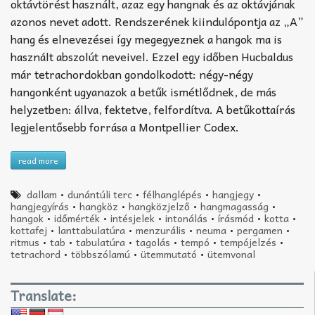
oktávtörést használt, azaz egy hangnak és az oktávjának
azonos nevet adott. Rendszerének kiindulópontja az „A”
hang és elnevezései így megegyeznek a hangok ma is
használt abszolút neveivel. Ezzel egy időben Hucbaldus
már tetrachordokban gondolkodott: négy-négy
hangonként ugyanazok a betűk ismétlődnek, de más
helyzetben: állva, fektetve, felfordítva. A betűkottaírás
legjelentősebb forrása a Montpellier Codex.
read more
dallam
•
dunántúli terc
•
félhanglépés
•
hangjegy
•
hangjegyírás
•
hangköz
•
hangközjelző
•
hangmagasság
•
hangok
•
időmérték
•
intésjelek
•
intonálás
•
írásmód
•
kotta
•
kottafej
•
lanttabulatúra
•
menzurális
•
neuma
•
pergamen
•
ritmus
•
tab
•
tabulatúra
•
tagolás
•
tempó
•
tempójelzés
•
tetrachord
•
többszólamú
•
ütemmutató
•
ütemvonal
Translate: