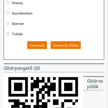
Peavey
Soundstation
Spector
Toledo
Szavazok
Szavazás állása
Gitárpengető QR
Gitáros
pólók