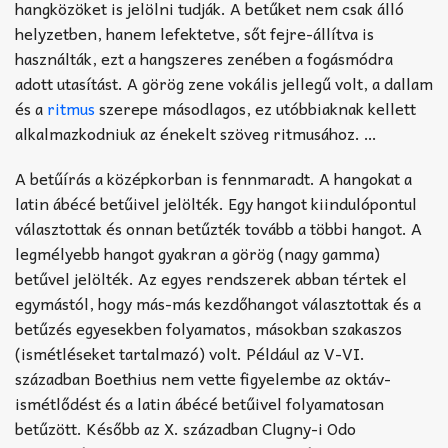
hangközöket is jelölni tudják. A betűket nem csak álló
helyzetben, hanem lefektetve, sőt fejre-állítva is
használták, ezt a hangszeres zenében a fogásmódra
adott utasítást. A görög zene vokális jellegű volt, a dallam
és a
ritmus
szerepe másodlagos, ez utóbbiaknak kellett
alkalmazkodniuk az énekelt szöveg ritmusához. …
A betűírás a középkorban is fennmaradt. A hangokat a
latin ábécé betűivel jelölték. Egy hangot kiindulópontul
választottak és onnan betűzték tovább a többi hangot. A
legmélyebb hangot gyakran a görög (nagy gamma)
betűvel jelölték. Az egyes rendszerek abban tértek el
egymástól, hogy más-más kezdőhangot választottak és a
betűzés egyesekben folyamatos, másokban szakaszos
(ismétléseket tartalmazó) volt. Például az V-VI.
században Boethius nem vette figyelembe az oktáv-
ismétlődést és a latin ábécé betűivel folyamatosan
betűzött. Később az X. században Clugny-i Odo