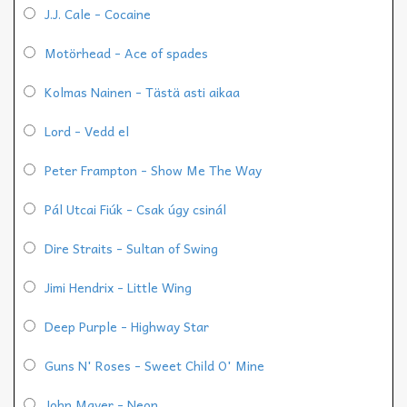
J.J. Cale - Cocaine
Motörhead - Ace of spades
Kolmas Nainen - Tästä asti aikaa
Lord - Vedd el
Peter Frampton - Show Me The Way
Pál Utcai Fiúk - Csak úgy csinál
Dire Straits - Sultan of Swing
Jimi Hendrix - Little Wing
Deep Purple - Highway Star
Guns N' Roses - Sweet Child O' Mine
John Mayer - Neon