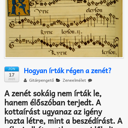
Akkord-kotta
TABok
Improvizáció
Hogyan írták régen a zenét?
JÚN
17
Gitárpengető
Zeneelmélet
2020
A zenét sokáig nem írták le,
hanem élőszóban terjedt. A
kottaírást ugyanaz az igény
hozta létre, mint a beszédírást. A