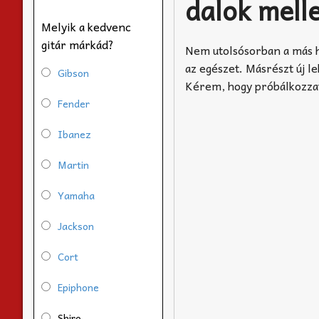
dalok melle
Melyik a kedvenc
gitár márkád?
Nem utolsósorban a más h
az egészet. Másrészt új l
Gibson
Kérem, hogy próbálkozzat
Fender
Ibanez
Martin
Yamaha
Jackson
Cort
Epiphone
Shiro