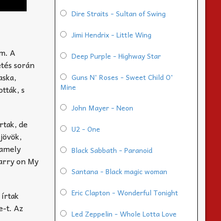
Dire Straits - Sultan of Swing
Jimi Hendrix - Little Wing
am. A
Deep Purple - Highway Star
etés során
aska,
Guns N' Roses - Sweet Child O'
Mine
tták, s
John Mayer - Neon
rtak, de
U2 - One
jövök,
 amely
Black Sabbath - Paranoid
Carry on My
Santana - Black magic woman
Eric Clapton - Wonderful Tonight
 írtak
e-t. Az
Led Zeppelin - Whole Lotta Love