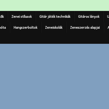
tők
Zenei stílusok
Gitár játék technikák
Gitáros lányok
U
nóta
Hangszerboltok
Zeneiskolák
Zeneszerzés alapjai