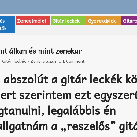
 és
Zeneelmélet
Gitár leckék
Gyerekdalok
Gitár
tők
nt állam és mint zenekar
Gitár leckék
•
Zenei utazás
1 Comment
 abszolút a gitár leckék k
ert szerintem ezt egyszer
tanulni, legalábbis én
allgatnám a „reszelős” git