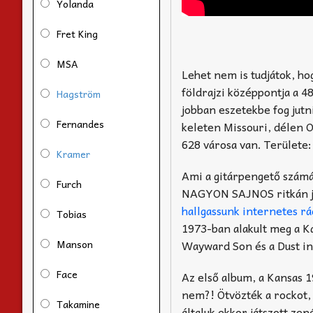
Yolanda
Fret King
MSA
Lehet nem is tudjátok, h
földrajzi középpontja a 4
Hagström
jobban eszetekbe fog jutn
Fernandes
keleten Missouri, délen 
628 városa van. Területe
Kramer
Ami a gitárpengető számá
Furch
NAGYON SAJNOS ritkán ját
hallgassunk internetes rá
Tobias
1973-ban alakult meg a K
Manson
Wayward Son és a Dust in
Face
Az első album, a Kansas 1
nem?! Ötvözték a rockot,
Takamine
általuk ekkor játszott zen