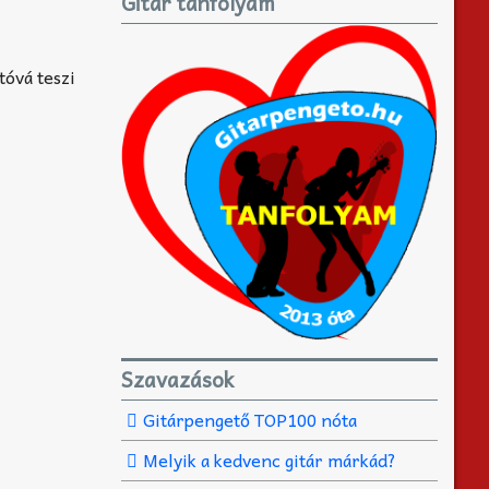
Gitár tanfolyam
tóvá teszi
Szavazások
Gitárpengető TOP100 nóta
Melyik a kedvenc gitár márkád?