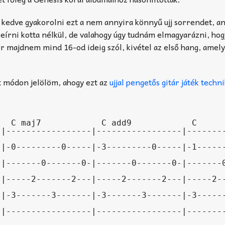
n kedve gyakorolni ezt a nem annyira könnyű ujj sorrendet, an
 leírni kotta nélkül, de valahogy úgy tudnám elmagyarázni, hog
r majdnem mind 16-od ideig szól, kivétel az első hang, amely
t módon jelölöm, ahogy ezt az
ujjal pengetős gitár játék techn