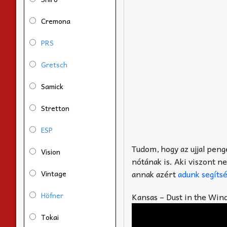
Cremona
PRS
Gretsch
Samick
Stretton
ESP
Tudom, hogy az ujjal peng
Vision
nótának is. Aki viszont n
annak azért
adunk segíts
Vintage
Höfner
Kansas – Dust in the Win
Tokai