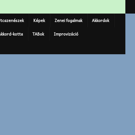
tcazenészek
Képek
Zenei fogalmak
Akkordok
Akkord-kotta
TABok
Improvizáció