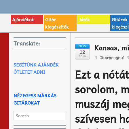
Ajándékok
Gitár
Játék
Gitárok
kiegészítők
kiegészí
Translate:
Kansas, mi
NOV
12
Gitárpengető
2016
SEGÍTÜNK AJÁNDÉK
Ezt a nótát
ÖTLETET ADNI
sorolom, m
NÉZEGESS MÁRKÁS
muszáj meg
GITÁROKAT
szívesen h