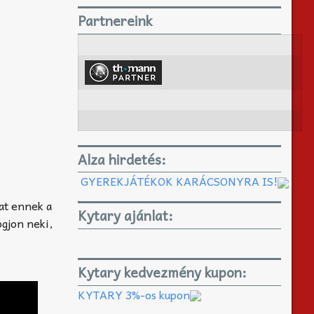
Partnereink
Alza hirdetés:
GYEREKJÁTÉKOK KARÁCSONYRA IS!
hat ennek a
Kytary ajánlat:
ogjon neki,
Kytary kedvezmény kupon:
KYTARY 3%-os kupon