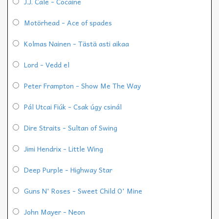
J.J. Cale - Cocaine
Motörhead - Ace of spades
Kolmas Nainen - Tästä asti aikaa
Lord - Vedd el
Peter Frampton - Show Me The Way
Pál Utcai Fiúk - Csak úgy csinál
Dire Straits - Sultan of Swing
Jimi Hendrix - Little Wing
Deep Purple - Highway Star
Guns N' Roses - Sweet Child O' Mine
John Mayer - Neon