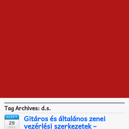
Akkord-kotta
TABok
Improvizáció
Tag Archives:
d.s.
Gitáros és általános zenei
SZEPT
29
vezérlési szerkezetek –
2013