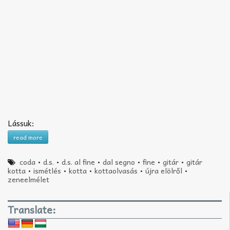
Lássuk:
read more
coda
•
d.s.
•
d.s. al fine
•
dal segno
•
fine
•
gitár
•
gitár
kotta
•
ismétlés
•
kotta
•
kottaolvasás
•
újra elölről
•
zeneelmélet
Translate: