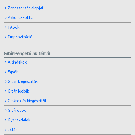
Zeneszerzés alapjai
Akkord-kotta
TABok
Improvizáció
GitárPengető.hu témái
Ajándékok
Egyéb
Gitár kiegészítők
Gitár leckék
Gitárok és kiegészítők
Gitárosok
Gyerekdalok
Játék