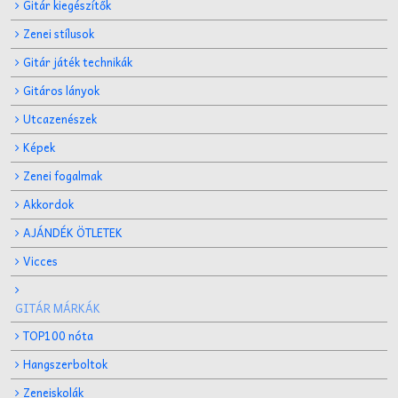
Gitár kiegészítők
Zenei stílusok
Gitár játék technikák
Gitáros lányok
Utcazenészek
Képek
Zenei fogalmak
Akkordok
AJÁNDÉK ÖTLETEK
Vicces
GITÁR MÁRKÁK
TOP100 nóta
Hangszerboltok
Zeneiskolák