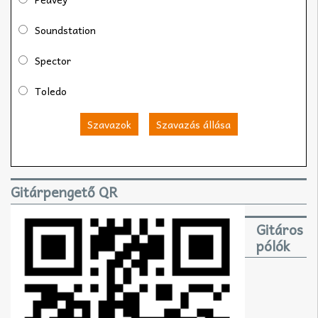
Soundstation
Spector
Toledo
Szavazok
Szavazás állása
Gitárpengető QR
Gitáros
pólók