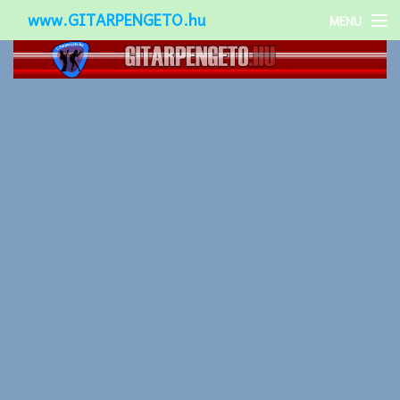
www.GITARPENGETO.hu
MENU
Népszerű-
Különleges-
Okos-gitárok
Gitár kiegészítők
Zenei stílusok
Gitár játék technikák
Gitáros lányok
Utcazenészek
Képek