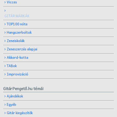
Vicces
GITÁR MÁRKÁK
TOP100 nóta
Hangszerboltok
Zeneiskolák
Zeneszerzés alapjai
Akkord-kotta
TABok
Improvizáció
GitárPengető.hu témái
Ajándékok
Egyéb
Gitár kiegészítők