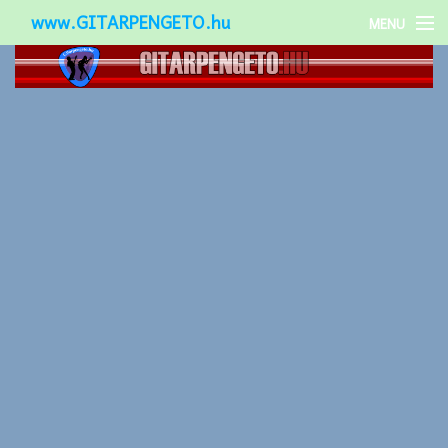
www.GITARPENGETO.hu
MENU
Népszerű-
Különleges-
Okos-gitárok
Gitár kiegészítők
Zenei stílusok
Gitár játék technikák
Gitáros lányok
Utcazenészek
Képek