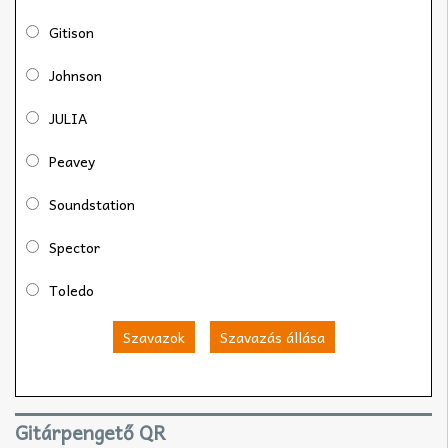
Gitison
Johnson
JULIA
Peavey
Soundstation
Spector
Toledo
Szavazok
Szavazás állása
Gitárpengető QR