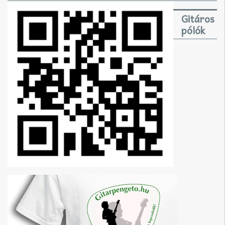
Gitáros
pólók