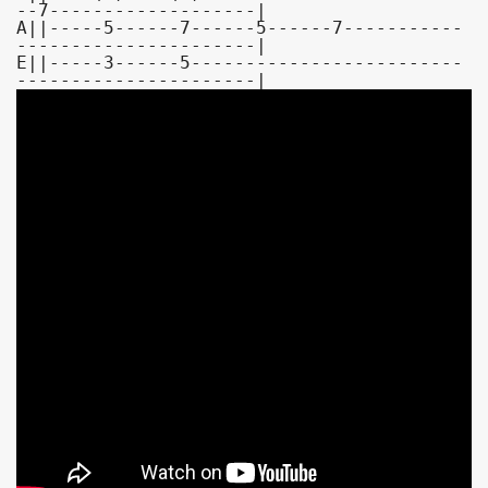
--7-------------------|

A||-----5------7------5------7-----------
----------------------|

E||-----3------5-------------------------
----------------------|