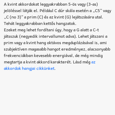
Akkord-kotta
A kvint akkordokat leggyakrabban 5-ös vagy (3-as)
jelöléssel látják el. Például C dúr skála esetén a „C5” vagy
TABok
„C (no 3)” a prim (C) és az kvint (G) lejátszására utal.
Tehát leggyakrabban kettős hangzatok.
Improvizáció
Ezeket meg lehet fordítani úgy, hogy a G alatt a C-t
játsszuk (negyedik intervallumot adva). Lehet játszani a
prim vagy a kvint hang oktávos megduplázásával is, ami
szubjektíven magasabb hangot eredményez, alacsonyabb
frekvenciákban kevesebb energiával, de még mindig
megtartja a kvint akkord karakterét. Lásd még
az
akkordok hangjai cikkünket
.