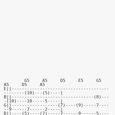
        G5     A5     D5     E5     G5     
A5     D5     A5

E||--------------------------------------
--------(10)---(5)----|

B||--------------------------------(8)---
-(10)----10-----5-----|

G||------------------(7)----(9)-----7----
--9------7------2-----|

D||----(5)----(7)-----7------9------5----