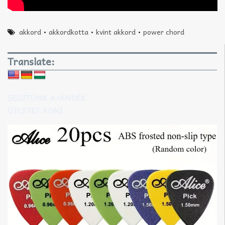
akkord
•
akkordkotta
•
kvint akkord
•
power chord
Translate:
SEGÍTÜNK AJÁNDÉK
ÖTLETET ADNI