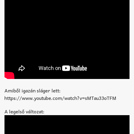
Amiből igazán sláger lett:
https://www.youtube.com/watch?v=sMTau33oTFM
A legelső változat: