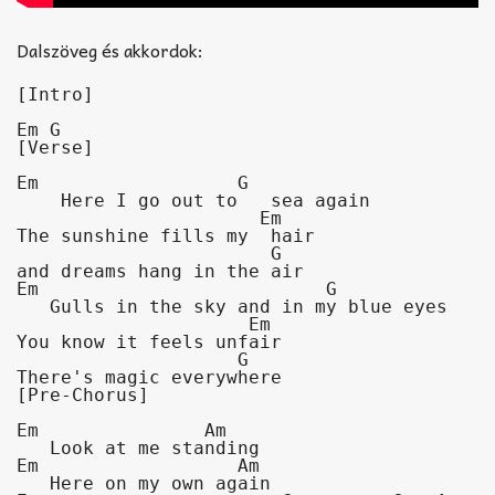
Dalszöveg és akkordok:
[Intro]

Em G
[Verse]

Em                  G      

    Here I go out to   sea again

                      Em                                               

The sunshine fills my  hair

                       G            

and dreams hang in the air

Em                          G         

   Gulls in the sky and in my blue eyes

                     Em              

You know it feels unfair

                    G               

There's magic everywhere
[Pre-Chorus]

Em               Am                      

   Look at me standing

Em                  Am                       

   Here on my own again
