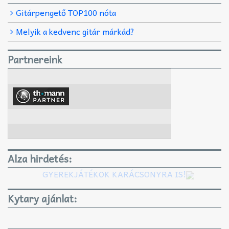
Gitárpengető TOP100 nóta
Melyik a kedvenc gitár márkád?
Partnereink
Alza hirdetés:
GYEREKJÁTÉKOK KARÁCSONYRA IS!
Kytary ajánlat: