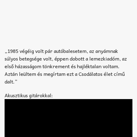
„1985 végéig volt pár autóbalesetem, az anyámnak
súlyos betegsége volt, éppen dobott a lemezkiadóm, az
első házasságom tönkrement és hajléktalan voltam.
Aztán leültem és megírtam ezt a Csodálatos élet című
dalt.”
Akusztikus gitárokkal: