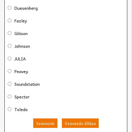
Duesenberg
Fazley
Gitison
Johnson
JULIA
Peavey
Soundstation
Spector
Toledo
Szavazok
Szavazás állása