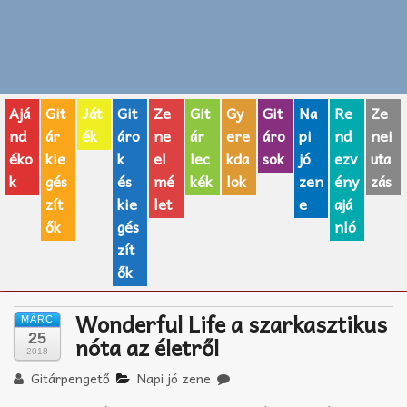
Zenei fogalmak
Akkordok
Ajá
Git
Ját
Git
Ze
Git
Gy
Git
Na
Re
Ze
AJÁNDÉK ÖTLETEK
nd
ár
ék
áro
ne
ár
ere
áro
pi
nd
nei
éko
kie
k
el
lec
kda
sok
jó
ezv
uta
Vicces
k
gés
és
mé
kék
lok
zen
ény
zás
GITÁR MÁRKÁK
zít
kie
let
e
ajá
ők
gés
nló
TOP100 nóta
zít
ők
Hangszerboltok
Wonderful Life a szarkasztikus
MÁRC
Zeneiskolák
25
nóta az életről
2018
Zeneszerzés alapjai
Gitárpengető
Napi jó zene