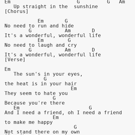
Em                      G         G   Am  

   Up straight in the  sunshine
[Chorus]

           Em       G            

No need to run and hide

        G           Am       D       

It's a wonderful, wonderful life

           Em        G   

No need to laugh and cry

        G           Am       D       

It's a wonderful, wonderful life
[Verse]

Em                                   

   The sun's in your eyes, 

             G                      

the heat is in your hair

                      Em 

They seem to hate you

                G                   

Because you're there

   Em                       G      

And I need a friend, oh I need a friend

                Em                

to make me happy

                       G            

Not stand there on my own