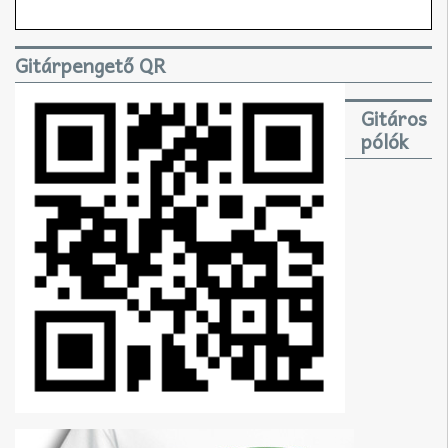
Gitárpengető QR
Gitáros
pólók