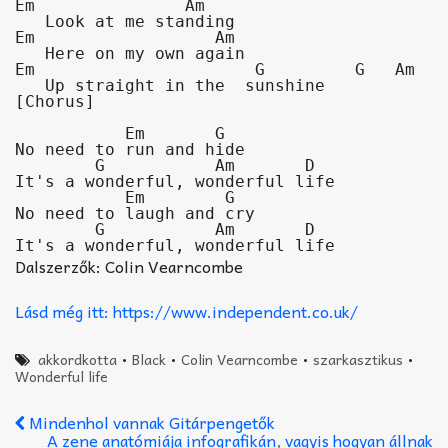
Em               Am                      

   Look at me standing

Em                  Am                       

   Here on my own again

Em                      G         G   Am  

   Up straight in the  sunshine
[Chorus]

           Em       G            

No need to run and hide

        G           Am       D       

It's a wonderful, wonderful life

           Em        G   

No need to laugh and cry

        G           Am       D       

It's a wonderful, wonderful life
Dalszerzők: Colin Vearncombe
Lásd még itt: https://www.independent.co.uk/
akkordkotta
•
Black
•
Colin Vearncombe
•
szarkasztikus
•
Wonderful life
Mindenhol vannak Gitárpengetők
A zene anatómiája infografikán, vagyis hogyan állnak