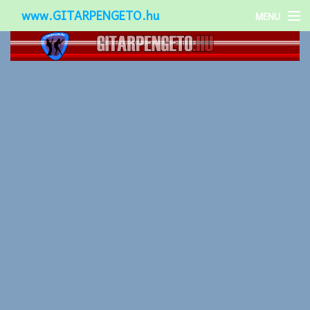
www.GITARPENGETO.hu
MENU
Népszerű-
Különleges-
Okos-gitárok
Gitár kiegészítők
Zenei stílusok
Gitár játék technikák
Gitáros lányok
Utcazenészek
Képek