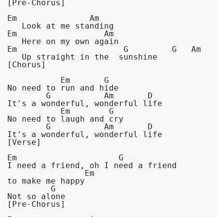
[Pre-Chorus]

Em               Am                      

   Look at me standing

Em                  Am                       

   Here on my own again

Em                      G         G   Am  

   Up straight in the  sunshine
[Chorus]

           Em       G            

No need to run and hide

        G           Am       D       

It's a wonderful, wonderful life

           Em        G   

No need to laugh and cry

        G           Am       D       

It's a wonderful, wonderful life
[Verse]

Em                     G          

I need a friend, oh I need a friend

                Em                                                  

to make me happy

         G                          

Not so alone
[Pre-Chorus]
