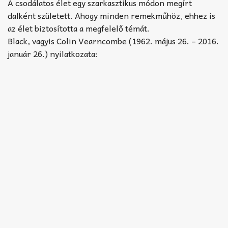
Akkord-kotta
A csodálatos élet egy szarkasztikus módon megírt
dalként született. Ahogy minden remekműhöz, ehhez is
TABok
az élet biztosította a megfelelő témát.
Black, vagyis Colin Vearncombe (1962. május 26. – 2016.
Improvizáció
január 26.) nyilatkozata: