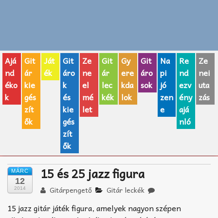
Zenei fogalmak
Akkordok
Ajá
Git
Ját
Git
Ze
Git
Gy
Git
Na
Re
Ze
AJÁNDÉK ÖTLETEK
nd
ár
ék
áro
ne
ár
ere
áro
pi
nd
nei
éko
kie
k
el
lec
kda
sok
jó
ezv
uta
Vicces
k
gés
és
mé
kék
lok
zen
ény
zás
GITÁR MÁRKÁK
zít
kie
let
e
ajá
ők
gés
nló
TOP100 nóta
zít
ők
Hangszerboltok
15 és 25 jazz figura
MÁRC
Zeneiskolák
12
Gitárpengető
Gitár leckék
2014
Zeneszerzés alapjai
15 jazz gitár játék figura, amelyek nagyon szépen