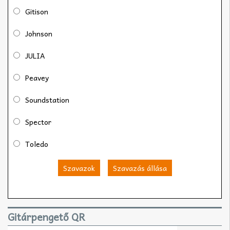
Gitison
Johnson
JULIA
Peavey
Soundstation
Spector
Toledo
Szavazok
Szavazás állása
Gitárpengető QR