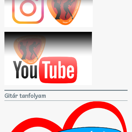
Gitár tanfolyam