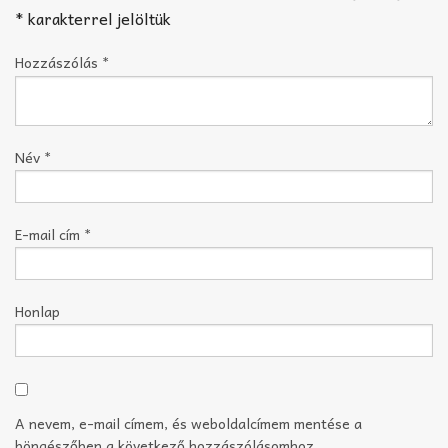
*
karakterrel jelöltük
Hozzászólás
*
Név
*
E-mail cím
*
Honlap
A nevem, e-mail címem, és weboldalcímem mentése a
böngészőben a következő hozzászólásomhoz.