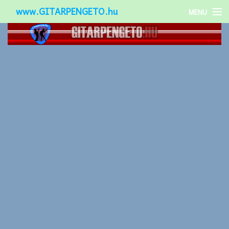
www.GITARPENGETO.hu
MENU
Népszerű-
Különleges-
Okos-gitárok
Gitár kiegészítők
Zenei stílusok
Gitár játék technikák
Gitáros lányok
Utcazenészek
Képek