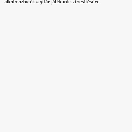
Akkord-kotta
alkalmazhatók a gitár játékunk színesítésére.
TABok
Improvizáció