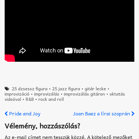
25 dzsessz figura
•
25 jazz figura
•
gitár lecke
•
improvizáció
•
improvizálás
•
improvizálás gitáron
•
oktatás
videóval
•
R&B
•
rock and roll
Pride and Joy
Joan Baez a lírai szoprán
Vélemény, hozzászólás?
Az e-mail címet nem tesszük közzé.
A kötelező mezőket