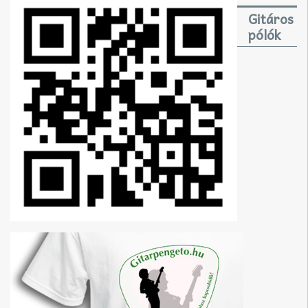
Gitáros
pólók