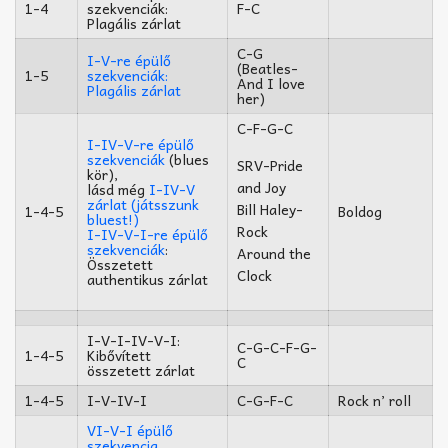
1-4
szekvenciák:
F-C
Plagális zárlat
C-G
I-V-re épülő
(Beatles-
1-5
szekvenciák:
And I love
Plagális zárlat
her)
C-F-G-C
I-IV-V-re épülő
szekvenciák
(blues
SRV-Pride
kör),
and Joy
lásd még
I-IV-V
zárlat (játsszunk
Bill Haley-
1-4-5
Boldog
bluest!)
Rock
I-IV-V-I-re épülő
szekvenciák
:
Around the
Összetett
Clock
authentikus zárlat
I-V-I-IV-V-I:
C-G-C-F-G-
1-4-5
Kibővített
C
összetett zárlat
1-4-5
I-V-IV-I
C-G-F-C
Rock n’ roll
VI-V-I épülő
szekvencia