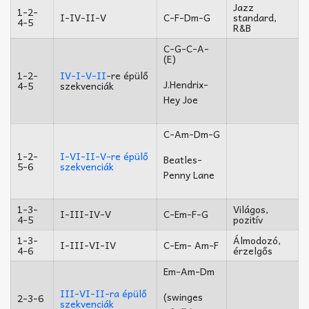
Jazz
1-2-
I-IV-II-V
C-F-Dm-G
standard,
4-5
R&B
C-G-C-A-
(E)
1-2-
IV-I-V-II
-re épülő
J.Hendrix-
4-5
szekvenciák
Hey Joe
C-Am-Dm-G
1-2-
I-VI-II-V-re épülő
Beatles-
5-6
szekvenciák
Penny Lane
1-3-
Világos,
I-III-IV-V
C-Em-F-G
4-5
pozitív
1-3-
Álmodozó,
I-III-VI-IV
C-Em- Am-F
4-6
érzelgős
Em-Am-Dm
III-VI-II-ra épülő
(swinges
2-3-6
szekvenciák