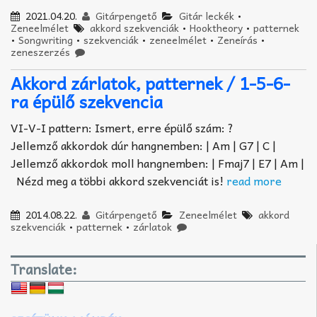
2021.04.20.
Gitárpengető
Gitár leckék
•
Zeneelmélet
akkord szekvenciák
•
Hooktheory
•
patternek
•
Songwriting
•
szekvenciák
•
zeneelmélet
•
Zeneírás
•
zeneszerzés
Akkord zárlatok, patternek / 1-5-6-
ra épülő szekvencia
VI-V-I pattern: Ismert, erre épülő szám: ?
Jellemző akkordok dúr hangnemben: | Am | G7 | C |
Jellemző akkordok moll hangnemben: | Fmaj7 | E7 | Am |
Nézd meg a többi akkord szekvenciát is!
read more
2014.08.22.
Gitárpengető
Zeneelmélet
akkord
szekvenciák
•
patternek
•
zárlatok
Translate: