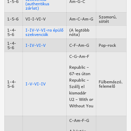
1-5-6
Am-G-C
(authentikus
zárlat)
Szomorú,
1-5-6
VI-I-VI-V
Am-C-Am-G
sötét
1-4-
I-IV-V-VI-ra épülő
(A legtöbb
5-6
szekvenciák
nóta)
1-4-
I-IV-VI-V
C-F-Am-G
Pop-rock
5-6
C-G-Am-F
Republic –
67-es úton
Republic –
1-4-
Fülbemászó,
I-V-VI-IV
5-6
felemelő
Szállj el
kismadár
U2 – With or
Without You
C-Am-F-G
A börtön