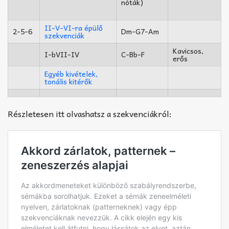
nóták)
II-V-VI-ra épülő
2-5-6
Dm-G7-Am
szekvenciák
Kavicsos,
I-bVII-IV
C-Bb-F
erős
Egyéb kivételek,
tonális kitérők
Részletesen itt olvashatsz a szekvenciákról: