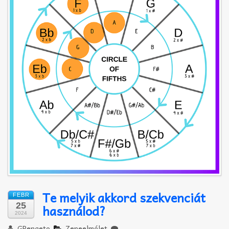
Akkord-kotta
TABok
Improvizáció
Te melyik akkord szekvenciát
FEBR
25
használod?
2024
GPengeto
Zeneelmélet