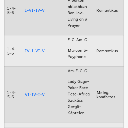
ablakában
1-4-
I-VI-IV-V
Romantikus
5-6
Bon Jovi-
Living on a
Prayer
F-C-Am-G
1-4-
Maroon 5-
IV-I-VI-V
Romantikus
5-6
Payphone
Am-F-C-G
Lady Gaga-
Poker Face
1-4-
Meleg,
Toto-Africa
VI-IV-I-V
5-6
komfortos
Szakács
Gergő-
Képtelen