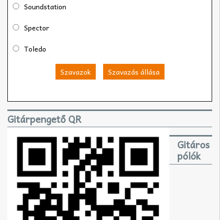
Soundstation
Spector
Toledo
Szavazok
Szavazás állása
Gitárpengető QR
Gitáros
pólók