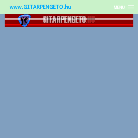
www.GITARPENGETO.hu
MENU
Népszerű-
Különleges-
Okos-gitárok
Gitár kiegészítők
Zenei stílusok
Gitár játék technikák
Gitáros lányok
Utcazenészek
Képek