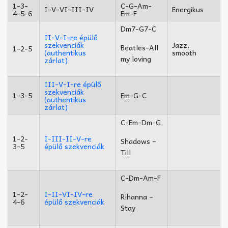
1-3-
C-G-Am-
I-V-VI-III-IV
Energikus
4-5-6
Em-F
Dm7-G7-C
II-V-I-re épülő
szekvenciák
Jazz,
Beatles-All
1-2-5
(authentikus
smooth
my loving
zárlat)
III-V-I-re épülő
szekvenciák
1-3-5
Em-G-C
(authentikus
zárlat)
C-
Em-
Dm-G
1-2-
I-III-II-V-re
Shadows –
3-5
épülő szekvenciák
Till
C-Dm-Am-F
1-2-
I-II-VI-IV-re
Rihanna –
4-6
épülő szekvenciák
Stay