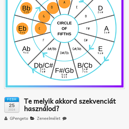
Akkord-kotta
TABok
Improvizáció
Te melyik akkord szekvenciát
FEBR
25
használod?
2024
GPengeto
Zeneelmélet