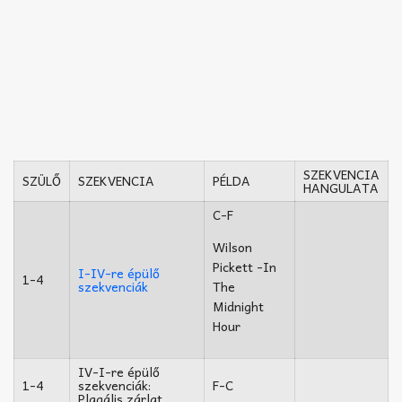
SZEKVENCIA
SZÜLŐ
SZEKVENCIA
PÉLDA
HANGULATA
C-F
Wilson
Pickett -In
I-IV-re épülő
1-4
szekvenciák
The
Midnight
Hour
IV-I-re épülő
1-4
szekvenciák:
F-C
Plagális zárlat