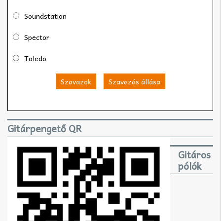
Soundstation
Spector
Toledo
Szavazok
Szavazás állása
Gitárpengető QR
Gitáros
pólók