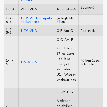
Szomorú,
1-5-6
VI-I-VI-V
Am-C-Am-G
sötét
1-4-
I-IV-V-VI-ra épülő
(A legtöbb
5-6
szekvenciák
nóta)
1-4-
I-IV-VI-V
C-F-Am-G
Pop-rock
5-6
C-G-Am-F
Republic –
67-es úton
Republic –
1-4-
Fülbemászó,
I-V-VI-IV
5-6
felemelő
Szállj el
kismadár
U2 – With or
Without You
C-Am-F-G
A börtön
ablakában