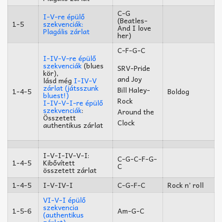
C-G
I-V-re épülő
(Beatles-
1-5
szekvenciák:
And I love
Plagális zárlat
her)
C-F-G-C
I-IV-V-re épülő
szekvenciák
(blues
SRV-Pride
kör),
and Joy
lásd még
I-IV-V
zárlat (játsszunk
Bill Haley-
1-4-5
Boldog
bluest!)
Rock
I-IV-V-I-re épülő
szekvenciák
:
Around the
Összetett
Clock
authentikus zárlat
I-V-I-IV-V-I:
C-G-C-F-G-
1-4-5
Kibővített
C
összetett zárlat
1-4-5
I-V-IV-I
C-G-F-C
Rock n’ roll
VI-V-I épülő
szekvencia
1-5-6
Am-G-C
(authentikus
zárlat)