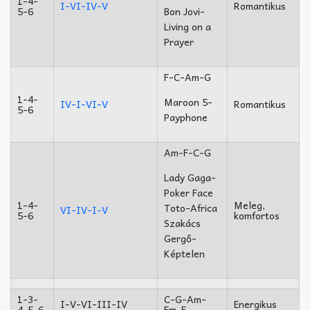
1-4-
I-VI-IV-V
Romantikus
5-6
Bon Jovi-
Living on a
Prayer
F-C-Am-G
1-4-
Maroon 5-
IV-I-VI-V
Romantikus
5-6
Payphone
Am-F-C-G
Lady Gaga-
Poker Face
1-4-
Meleg,
Toto-Africa
VI-IV-I-V
5-6
komfortos
Szakács
Gergő-
Képtelen
1-3-
C-G-Am-
I-V-VI-III-IV
Energikus
4-5-6
Em-F