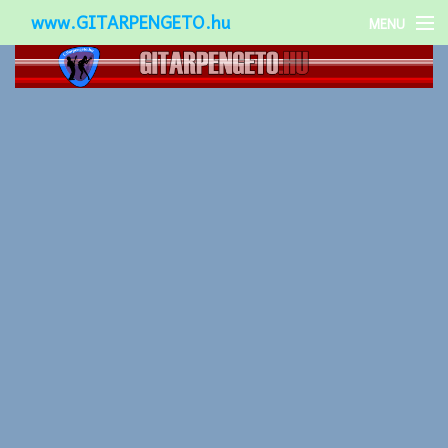
www.GITARPENGETO.hu
MENU
Népszerű-
Különleges-
Okos-gitárok
Gitár kiegészítők
Zenei stílusok
Gitár játék technikák
Gitáros lányok
Utcazenészek
Képek