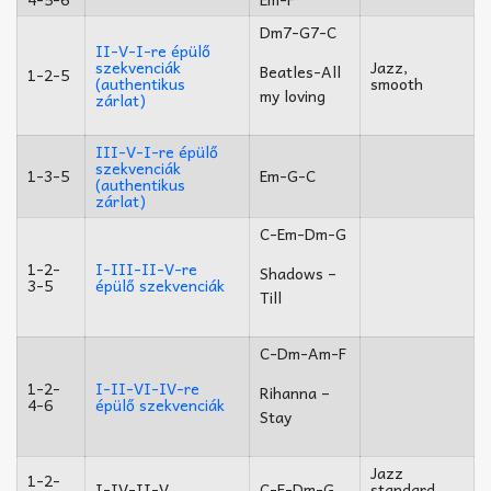
Dm7-G7-C
II-V-I-re épülő
szekvenciák
Jazz,
Beatles-All
1-2-5
(authentikus
smooth
my loving
zárlat)
III-V-I-re épülő
szekvenciák
1-3-5
Em-G-C
(authentikus
zárlat)
C-
Em-
Dm-G
1-2-
I-III-II-V-re
Shadows –
3-5
épülő szekvenciák
Till
C-Dm-Am-F
1-2-
I-II-VI-IV-re
Rihanna –
4-6
épülő szekvenciák
Stay
Jazz
1-2-
I-IV-II-V
C-F-Dm-G
standard,