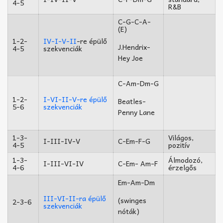
4-5
R&B
C-G-C-A-
(E)
1-2-
IV-I-V-II
-re épülő
J.Hendrix-
4-5
szekvenciák
Hey Joe
C-Am-Dm-G
1-2-
I-VI-II-V-re épülő
Beatles-
5-6
szekvenciák
Penny Lane
1-3-
Világos,
I-III-IV-V
C-Em-F-G
4-5
pozitív
1-3-
Álmodozó,
I-III-VI-IV
C-Em- Am-F
4-6
érzelgős
Em-Am-Dm
III-VI-II-ra épülő
(swinges
2-3-6
szekvenciák
nóták)