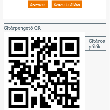
Szavazok
Szavazás állása
Gitárpengető QR
Gitáros
pólók