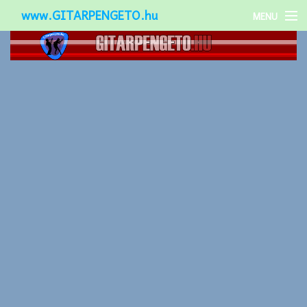
www.GITARPENGETO.hu
MENU
Népszerű-
Különleges-
Okos-gitárok
Gitár kiegészítők
Zenei stílusok
Gitár játék technikák
Gitáros lányok
Utcazenészek
Képek