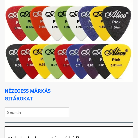
NÉZEGESS MÁRKÁS
GITÁROKAT
Melyik a kedvenc gitár márkád?