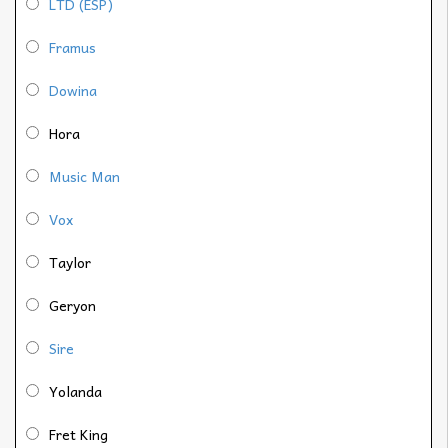
LTD (ESP)
Framus
Dowina
Hora
Music Man
Vox
Taylor
Geryon
Sire
Yolanda
Fret King