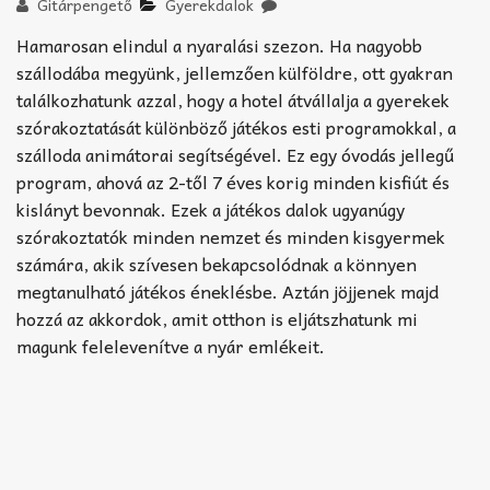
Akkord-kotta
Gitárpengető
Gyerekdalok
Hamarosan elindul a nyaralási szezon. Ha nagyobb
TABok
szállodába megyünk, jellemzően külföldre, ott gyakran
találkozhatunk azzal, hogy a hotel átvállalja a gyerekek
Improvizáció
szórakoztatását különböző játékos esti programokkal, a
szálloda animátorai segítségével. Ez egy óvodás jellegű
program, ahová az 2-től 7 éves korig minden kisfiút és
kislányt bevonnak. Ezek a játékos dalok ugyanúgy
szórakoztatók minden nemzet és minden kisgyermek
számára, akik szívesen bekapcsolódnak a könnyen
megtanulható játékos éneklésbe. Aztán jöjjenek majd
hozzá az akkordok, amit otthon is eljátszhatunk mi
magunk felelevenítve a nyár emlékeit.