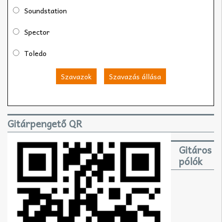
Soundstation
Spector
Toledo
Szavazok
Szavazás állása
Gitárpengető QR
Gitáros
pólók