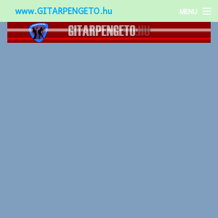
www.GITARPENGETO.hu
MENU
Népszerű-
Különleges-
Okos-gitárok
Gitár kiegészítők
Zenei stílusok
Gitár játék technikák
Gitáros lányok
Utcazenészek
Képek