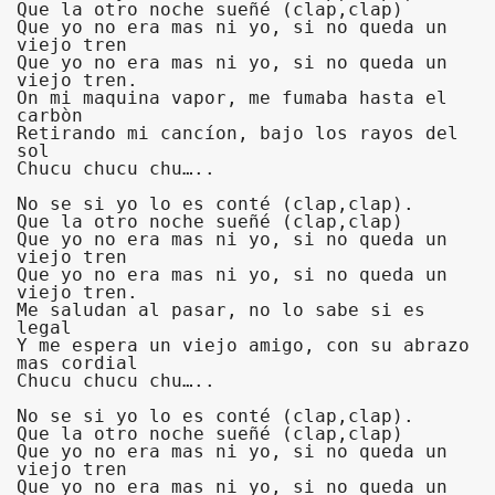
Que la otro noche sueñé (clap,clap)

Que yo no era mas ni yo, si no queda un 
viejo tren

Que yo no era mas ni yo, si no queda un 
viejo tren.

On mi maquina vapor, me fumaba hasta el 
carbòn

Retirando mi cancíon, bajo los rayos del 
sol

Chucu chucu chu…..

No se si yo lo es conté (clap,clap).

Que la otro noche sueñé (clap,clap)

Que yo no era mas ni yo, si no queda un 
viejo tren

Que yo no era mas ni yo, si no queda un 
viejo tren.

Me saludan al pasar, no lo sabe si es 
legal

Y me espera un viejo amigo, con su abrazo 
mas cordial

Chucu chucu chu…..

No se si yo lo es conté (clap,clap).

Que la otro noche sueñé (clap,clap)

Que yo no era mas ni yo, si no queda un 
viejo tren

Que yo no era mas ni yo, si no queda un 