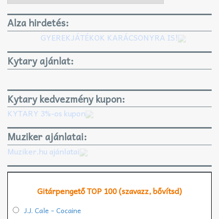
Alza hirdetés:
GYEREKJÁTÉKOK KARÁCSONYRA IS!
Kytary ajánlat:
Kytary kedvezmény kupon:
KYTARY 3%-os kupon
Muziker ajánlatai:
Muziker.hu ajánlatai
Gitárpengető TOP 100 (szavazz, bővítsd)
J.J. Cale - Cocaine