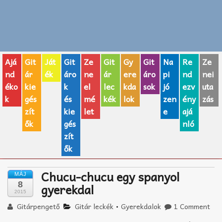
Zenei fogalmak
Akkordok
Ajá
Git
Ját
Git
Ze
Git
Gy
Git
Na
Re
Ze
AJÁNDÉK ÖTLETEK
nd
ár
ék
áro
ne
ár
ere
áro
pi
nd
nei
éko
kie
k
el
lec
kda
sok
jó
ezv
uta
Vicces
k
gés
és
mé
kék
lok
zen
ény
zás
GITÁR MÁRKÁK
zít
kie
let
e
ajá
ők
gés
nló
TOP100 nóta
zít
ők
Hangszerboltok
Chucu-chucu egy spanyol
MÁJ
Zeneiskolák
8
gyerekdal
2015
Zeneszerzés alapjai
Gitárpengető
Gitár leckék
•
Gyerekdalok
1 Comment