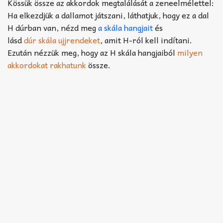
Akkord-kotta
Kössük össze az akkordok megtalálását a zeneelmélettel:
Ha elkezdjük a dallamot játszani, láthatjuk, hogy ez a dal
TABok
H dúrban van, nézd meg
a skála hangjait
és
lásd
dúr skála ujjrendeket
, amit H-ról kell indítani.
Improvizáció
Ezután nézzük meg, hogy az H skála hangjaiból
milyen
akkordokat rakhatunk
össze.