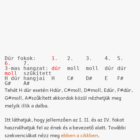
Dúr fokok:     
1.
   2.    3.    4.  5.   
6.
    7.

3-mas hangzat: 
dúr
  moll  moll  dúr dúr  
moll
  szűkített

H dúr hangjai  H    C#    D#    E   F#   
G#    A#
Tehát H dúr esetén Hdúr, C#moll, D#moll, Edúr, F#dúr,
G#moll, A#szűkített akkordok közül nézhetjük meg
melyik illik a dalba.
Itt láthatjuk, hogy jellemzően az I. II. és az IV. fokot
használhatjuk fel az ének és a bevezető alatt. További
szekvenciákat nézz meg
ebben a cikkben
.