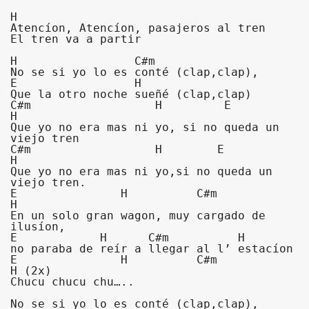
H

Atencíon, Atencíon, pasajeros al tren

El tren va a partir

H                 C#m

No se si yo lo es conté (clap,clap),

E                 H

Que la otro noche sueñé (clap,clap)

C#m                  H         E              
H

Que yo no era mas ni yo, si no queda un 
viejo tren

C#m                  H        E              
H

Que yo no era mas ni yo,si no queda un 
viejo tren.

E               H          C#m           
H

En un solo gran wagon, muy cargado de 
ilusíon,

E            H      C#m          H

no paraba de reír a llegar al l’ estacíon

E               H          C#m           
H (2x)

Chucu chucu chu…..

No se si yo lo es conté (clap,clap),
