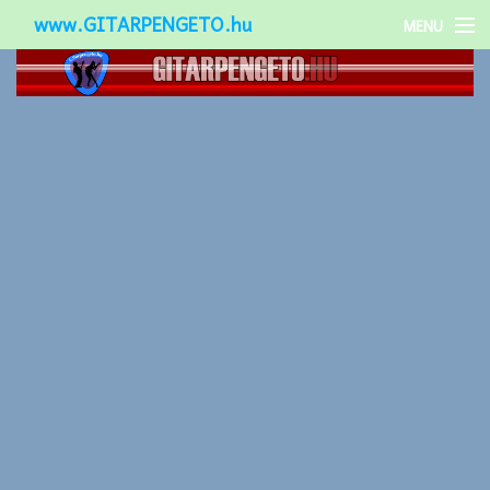
www.GITARPENGETO.hu
MENU
Népszerű-
Különleges-
Okos-gitárok
Gitár kiegészítők
Zenei stílusok
Gitár játék technikák
Gitáros lányok
Utcazenészek
Képek