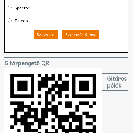
Spector
Toledo
Szavazok
Szavazás állása
Gitárpengető QR
Gitáros
pólók