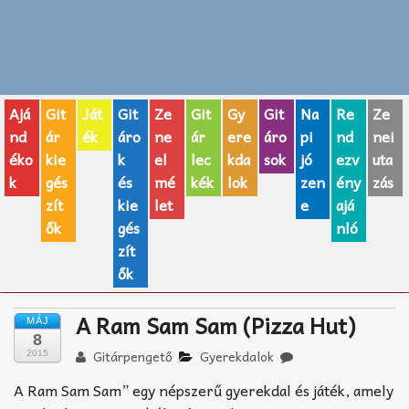
Zenei fogalmak
Akkordok
Ajá
Git
Ját
Git
Ze
Git
Gy
Git
Na
Re
Ze
AJÁNDÉK ÖTLETEK
nd
ár
ék
áro
ne
ár
ere
áro
pi
nd
nei
éko
kie
k
el
lec
kda
sok
jó
ezv
uta
Vicces
k
gés
és
mé
kék
lok
zen
ény
zás
GITÁR MÁRKÁK
zít
kie
let
e
ajá
ők
gés
nló
TOP100 nóta
zít
ők
Hangszerboltok
A Ram Sam Sam (Pizza Hut)
MÁJ
Zeneiskolák
8
Gitárpengető
Gyerekdalok
2015
Zeneszerzés alapjai
A Ram Sam Sam” egy népszerű gyerekdal és játék, amely