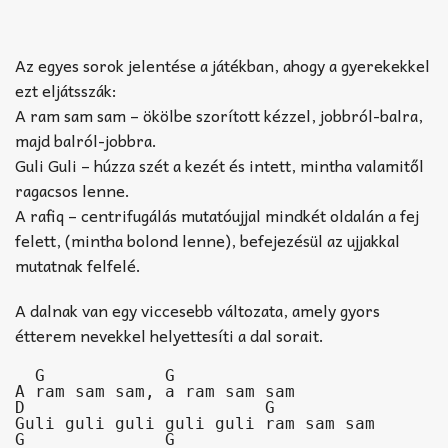
Az egyes sorok jelentése a játékban, ahogy a gyerekekkel
ezt eljátsszák:
A ram sam sam – ökölbe szorított kézzel, jobbról-balra,
majd balról-jobbra.
Guli Guli – húzza szét a kezét és intett, mintha valamitől
ragacsos lenne.
A rafiq – centrifugálás mutatóujjal mindkét oldalán a fej
felett, (mintha bolond lenne), befejezésül az ujjakkal
mutatnak felfelé.
A dalnak van egy viccesebb változata, amely gyors
étterem nevekkel helyettesíti a dal sorait.
  G            G

A ram sam sam, a ram sam sam

D                        G

Guli guli guli guli guli ram sam sam

G              G
