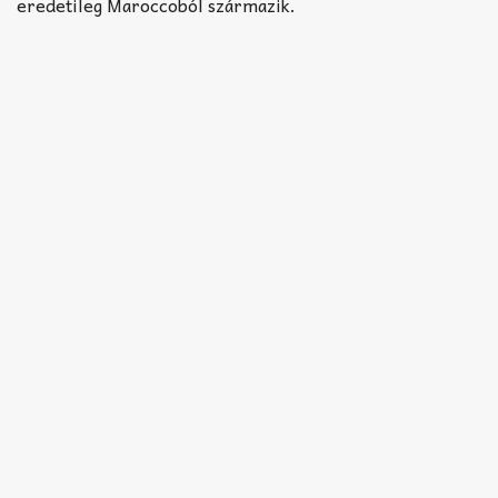
Akkord-kotta
eredetileg Maroccoból származik.
TABok
Improvizáció