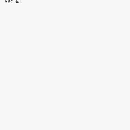
Akkord-kotta
ABC dal.
TABok
Improvizáció