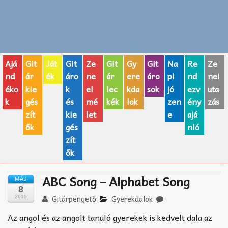
Zenei fogalmak
Akkordok
Ajá
Git
Ját
Git
Ze
Git
Gy
Git
Na
Re
Ze
AJÁNDÉK ÖTLETEK
nd
ár
ék
áro
ne
ár
ere
áro
pi
nd
nei
éko
kie
k
el
lec
kda
sok
jó
ezv
uta
Vicces
k
gés
és
mé
kék
lok
zen
ény
zás
GITÁR MÁRKÁK
zít
kie
let
e
ajá
ők
gés
nló
TOP100 nóta
zít
ők
Hangszerboltok
ABC Song – Alphabet Song
MÁJ
Zeneiskolák
8
Gitárpengető
Gyerekdalok
2015
Zeneszerzés alapjai
Az angol és az angolt tanuló gyerekek is kedvelt dala az