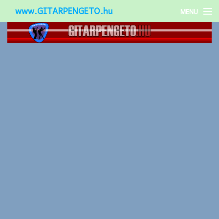
www.GITARPENGETO.hu
MENU
Népszerű-
Különleges-
Okos-gitárok
Gitár kiegészítők
Zenei stílusok
Gitár játék technikák
Gitáros lányok
Utcazenészek
Képek