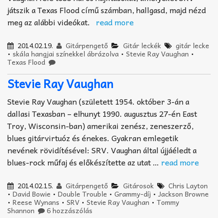
játszik a Texas Flood című számban, hallgasd, majd nézd
meg az alábbi videókat.
read more
2014.02.19.
Gitárpengető
Gitár leckék
gitár lecke
•
skála hangjai színekkel ábrázolva
•
Stevie Ray Vaughan
•
Texas Flood
Stevie Ray Vaughan
Stevie Ray Vaughan (született 1954. október 3-án a
dallasi Texasban – elhunyt 1990. augusztus 27-én East
Troy, Wisconsin-ban) amerikai zenész, zeneszerző,
blues gitárvirtuóz és énekes. Gyakran emlegetik
nevének rövidítésével: SRV. Vaughan által újjáéledt a
blues-rock műfaj és előkészítette az utat …
read more
2014.02.15.
Gitárpengető
Gitárosok
Chris Layton
•
David Bowie
•
Double Trouble
•
Grammy-díj
•
Jackson Browne
•
Reese Wynans
•
SRV
•
Stevie Ray Vaughan
•
Tommy
Shannon
6 hozzászólás