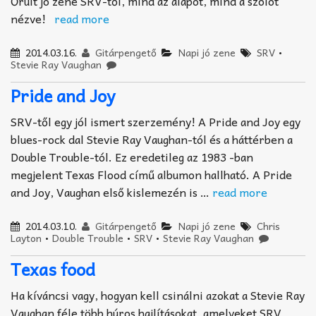
Őrült jó zene SRV-től, mind az alapot, mind a szólót
nézve!
read more
2014.03.16.
Gitárpengető
Napi jó zene
SRV
•
Stevie Ray Vaughan
Pride and Joy
SRV-től egy jól ismert szerzemény! A Pride and Joy egy
blues-rock dal Stevie Ray Vaughan-tól és a háttérben a
Double Trouble-tól. Ez eredetileg az 1983 -ban
megjelent Texas Flood című albumon hallható. A Pride
and Joy, Vaughan első kislemezén is …
read more
2014.03.10.
Gitárpengető
Napi jó zene
Chris
Layton
•
Double Trouble
•
SRV
•
Stevie Ray Vaughan
Texas food
Ha kíváncsi vagy, hogyan kell csinálni azokat a Stevie Ray
Vaughan féle több húros hajlításokat, amelyeket SRV