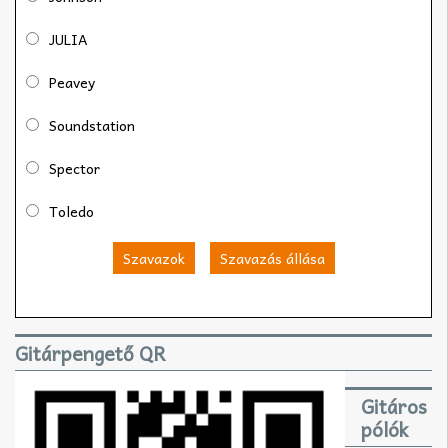
JULIA
Peavey
Soundstation
Spector
Toledo
Szavazok
Szavazás állása
Gitárpengető QR
Gitáros
pólók