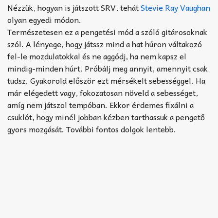
Akkord-kotta
Nézzük, hogyan is játszott SRV, tehát
Stevie Ray Vaughan
olyan egyedi módon.
TABok
Természetesen ez a pengetési mód a szóló gitárosoknak
szól. A lényege, hogy játssz mind a hat húron váltakozó
Improvizáció
fel-le mozdulatokkal és ne aggódj, ha nem kapsz el
mindig-minden húrt. Próbálj meg annyit, amennyit csak
tudsz. Gyakorold először ezt mérsékelt sebességgel. Ha
már elégedett vagy, fokozatosan növeld a sebességet,
amíg nem játszol tempóban. Ekkor érdemes fixálni a
csuklót, hogy minél jobban kézben tarthassuk a pengető
gyors mozgását. További fontos dolgok lentebb.