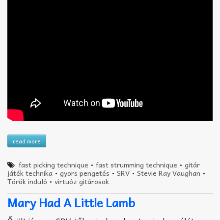
read more
fast picking technique
•
fast strumming technique
•
gitár
játék technika
•
gyors pengetés
•
SRV
•
Stevie Ray Vaughan
•
Török induló
•
virtuóz gitárosok
Mary Had A Little Lamb