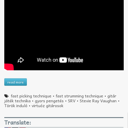
read more
fast picking technique
•
fast strumming technique
•
gitár
játék technika
•
gyors pengetés
•
SRV
•
Stevie Ray Vaughan
•
Török induló
•
virtuóz gitárosok
Translate: