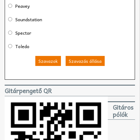
Peavey
Soundstation
Spector
Toledo
Szavazok
Szavazás állása
Gitárpengető QR
Gitáros
pólók