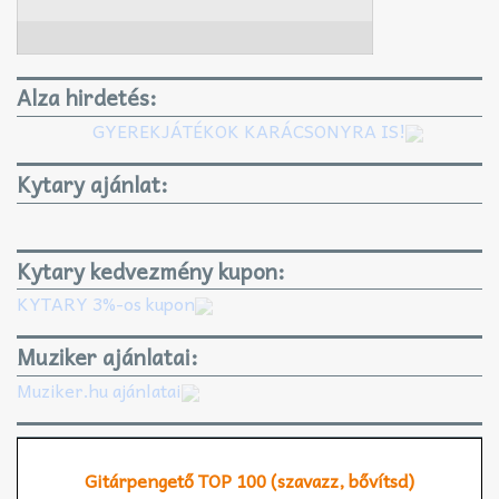
Alza hirdetés:
GYEREKJÁTÉKOK KARÁCSONYRA IS!
Kytary ajánlat:
Kytary kedvezmény kupon:
KYTARY 3%-os kupon
Muziker ajánlatai:
Muziker.hu ajánlatai
Gitárpengető TOP 100 (szavazz, bővítsd)