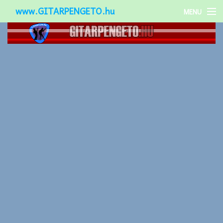
www.GITARPENGETO.hu
MENU
Népszerű-
Különleges-
Okos-gitárok
Gitár kiegészítők
Zenei stílusok
Gitár játék technikák
Gitáros lányok
Utcazenészek
Képek