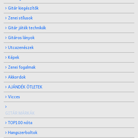
Gitár kiegészítők
Zenei stílusok
Gitár játék technikák
Gitáros lányok
Utcazenészek
Képek
Zenei fogalmak
Akkordok
AJÁNDÉK ÖTLETEK
Vicces
GITÁR MÁRKÁK
TOP100 nóta
Hangszerboltok