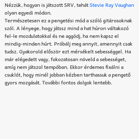
Akkord-kotta
Nézzük, hogyan is játszott SRV, tehát
Stevie Ray Vaughan
olyan egyedi módon.
TABok
Természetesen ez a pengetési mód a szóló gitárosoknak
szól. A lényege, hogy játssz mind a hat húron váltakozó
Improvizáció
fel-le mozdulatokkal és ne aggódj, ha nem kapsz el
mindig-minden húrt. Próbálj meg annyit, amennyit csak
tudsz. Gyakorold először ezt mérsékelt sebességgel. Ha
már elégedett vagy, fokozatosan növeld a sebességet,
amíg nem játszol tempóban. Ekkor érdemes fixálni a
csuklót, hogy minél jobban kézben tarthassuk a pengető
gyors mozgását. További fontos dolgok lentebb.