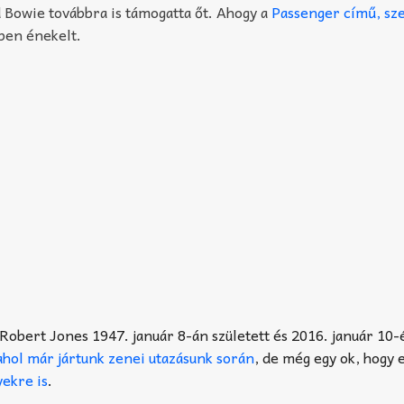
 Bowie továbbra is támogatta őt. Ahogy a
Passenger című, sz
rben énekelt.
Robert Jones 1947. január 8-án született és 2016. január 10-
ahol már jártunk zenei utazásunk során
, de még egy ok, hogy
yekre is
.