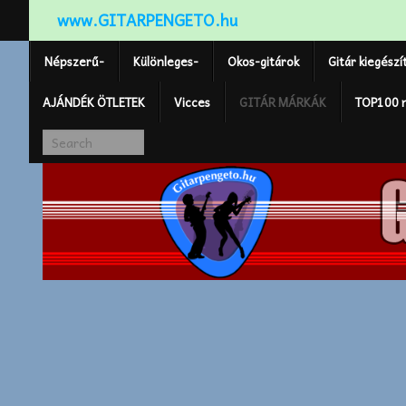
www.GITARPENGETO.hu
Népszerű-
Különleges-
Okos-gitárok
Gitár kiegészí
AJÁNDÉK ÖTLETEK
Vicces
GITÁR MÁRKÁK
TOP100 