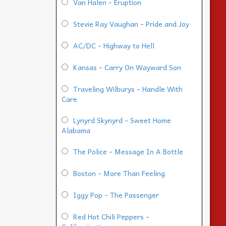
Van Halen - Eruption
Stevie Ray Vaughan - Pride and Joy
AC/DC - Highway to Hell
Kansas - Carry On Wayward Son
Traveling Wilburys - Handle With
Care
Lynyrd Skynyrd - Sweet Home
Alabama
The Police - Message In A Bottle
Boston - More Than Feeling
Iggy Pop - The Passenger
Red Hot Chili Peppers -