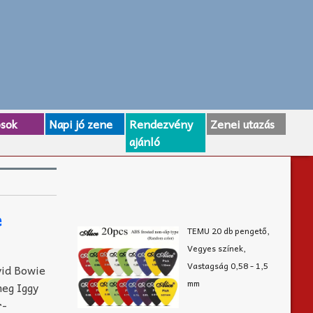
osok
Napi jó zene
Rendezvény
Zenei utazás
ajánló
e
TEMU 20 db pengető,
Vegyes színek,
Vastagság 0,58 - 1,5
id Bowie
mm
meg Iggy
r-