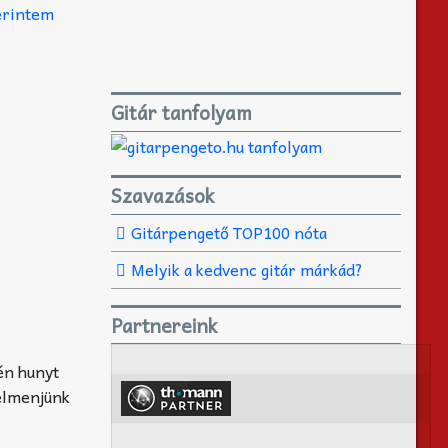
erintem
Gitár tanfolyam
Szavazások
Gitárpengető TOP100 nóta
Melyik a kedvenc gitár márkád?
Partnereink
én hunyt
 elmenjünk