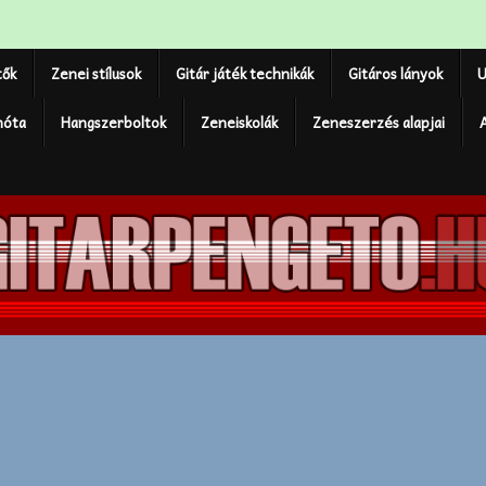
tők
Zenei stílusok
Gitár játék technikák
Gitáros lányok
U
nóta
Hangszerboltok
Zeneiskolák
Zeneszerzés alapjai