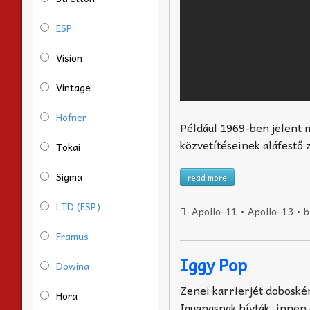
ESP
Vision
Vintage
Höfner
Például 1969-ben jelent 
közvetítéseinek aláfestő z
Tokai
Sigma
read more
LTD (ESP)
Apollo–11
•
Apollo–13
•
b
Framus
Iggy Pop
Dowina
Zenei karrierjét doboské
Hora
Iguanasnak hívták, innen 