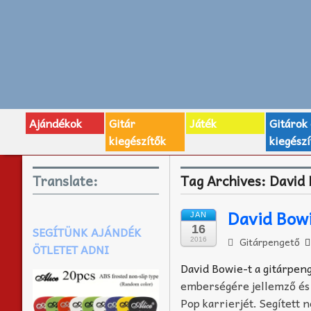
Ajándékok
Gitár
Játék
Gitárok
kiegészítők
kiegészí
Translate:
Tag Archives:
David
David Bowi
JAN
16
SEGÍTÜNK AJÁNDÉK
Gitárpengető
2016
ÖTLETET ADNI
David Bowie-t a gitárpe
emberségére jellemző és 
Pop karrierjét. Segített 