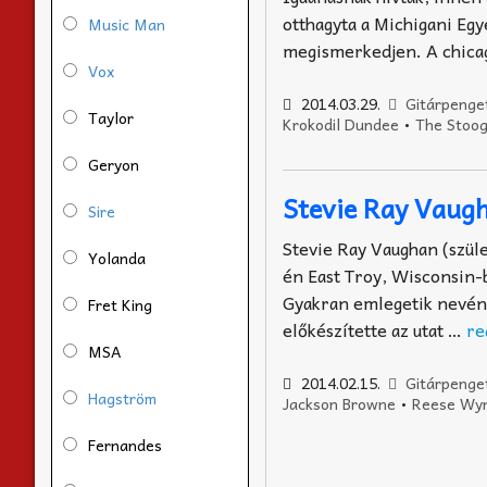
otthagyta a Michigani Egy
Music Man
megismerkedjen. A chicag
Vox
2014.03.29.
Gitárpenge
Taylor
Krokodil Dundee
•
The Stoo
Geryon
Stevie Ray Vaug
Sire
Stevie Ray Vaughan (szüle
Yolanda
én East Troy, Wisconsin-
Gyakran emlegetik nevének
Fret King
előkészítette az utat …
re
MSA
2014.02.15.
Gitárpenge
Hagström
Jackson Browne
•
Reese Wy
Fernandes