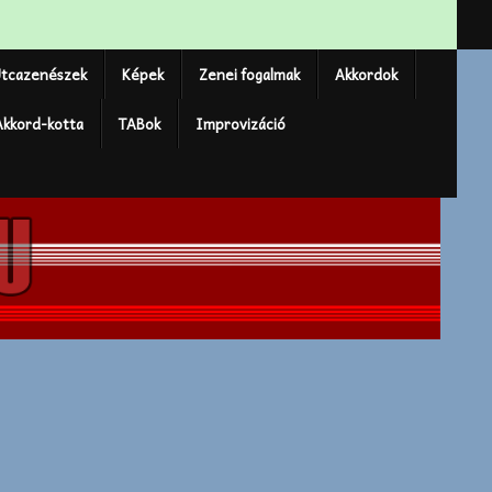
tcazenészek
Képek
Zenei fogalmak
Akkordok
Akkord-kotta
TABok
Improvizáció