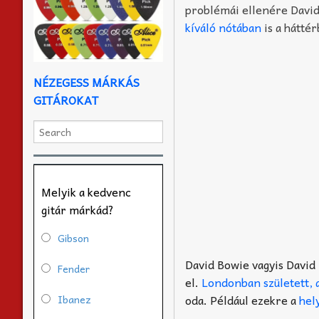
problémái ellenére David
kíváló nótában
is a hátté
NÉZEGESS MÁRKÁS
GITÁROKAT
Melyik a kedvenc
gitár márkád?
Gibson
David Bowie vagyis David 
Fender
el.
Londonban született, 
oda. Például ezekre a
hel
Ibanez