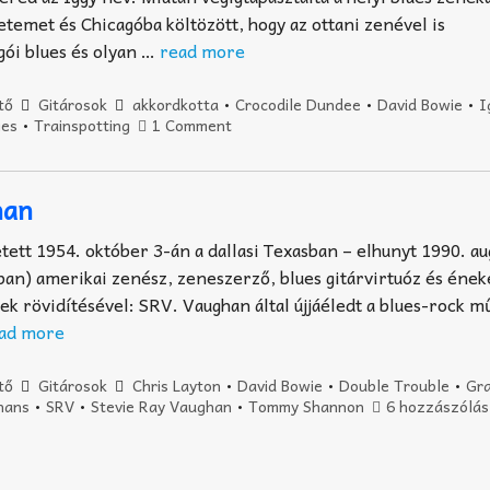
etemet és Chicagóba költözött, hogy az ottani zenével is
ói blues és olyan …
read more
tő
Gitárosok
akkordkotta
•
Crocodile Dundee
•
David Bowie
•
I
ges
•
Trainspotting
1 Comment
han
tett 1954. október 3-án a dallasi Texasban – elhunyt 1990. au
ban) amerikai zenész, zeneszerző, blues gitárvirtuóz és ének
 rövidítésével: SRV. Vaughan által újjáéledt a blues-rock mű
ad more
tő
Gitárosok
Chris Layton
•
David Bowie
•
Double Trouble
•
Gr
nans
•
SRV
•
Stevie Ray Vaughan
•
Tommy Shannon
6 hozzászólás