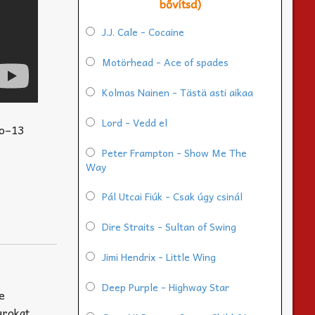
bővítsd)
J.J. Cale - Cocaine
Motörhead - Ace of spades
Kolmas Nainen - Tästä asti aikaa
Lord - Vedd el
lo–13
Peter Frampton - Show Me The
Way
Pál Utcai Fiúk - Csak úgy csinál
Dire Straits - Sultan of Swing
Jimi Hendrix - Little Wing
Deep Purple - Highway Star
e
arokat,