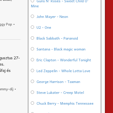
Guns N' Roses - Sweet Child O'
Mine
John Mayer - Neon
ggy Pop
•
U2 - One
Black Sabbath - Paranoid
Santana - Black magic woman
gusztus 27-
Eric Clapton - Wonderful Tonight
es.
faj és
Led Zeppelin - Whole Lotta Love
George Harrison - Taxman
ammy-díj
•
Steve Lukater - Creep Motel
Chuck Berry - Memphis Tennessee