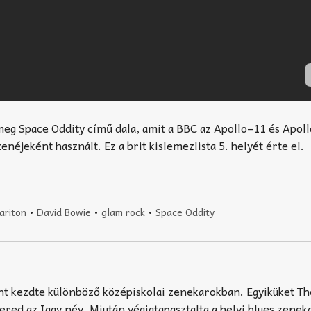
meg Space Oddity című dala, amit a BBC az Apollo–11 és Apol
enéjeként használt. Ez a brit kislemezlista 5. helyét érte el.
ariton
•
David Bowie
•
glam rock
•
Space Oddity
nt kezdte különböző középiskolai zenekarokban. Egyiküket Th
ered az Iggy név. Miután végigtapasztalta a helyi blues zenek