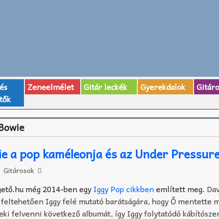
 és
Zeneelmélet
Gitár leckék
Gyerekdalok
Gitár
tők
 Bowie
e a pop kaméleonja és az Under Pressur
Gitárosok
ngető.hu még 2014-ben egy
Iggy Pop cikkben
említett meg.
Dav
feltehetően Iggy felé mutató barátságára, hogy Ő mentette 
neki felvenni következő albumát, így Iggy folytatódó kábítósze