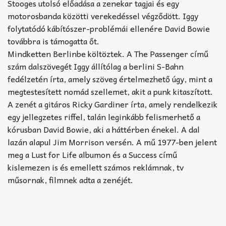
Stooges utolsó előadása a zenekar tagjai és egy
motorosbanda közötti verekedéssel végződött. Iggy
folytatódó kábítószer-problémái ellenére David Bowie
továbbra is támogatta őt.
Mindketten Berlinbe költöztek. A The Passenger című
szám dalszövegét Iggy állítólag a berlini S-Bahn
fedélzetén írta, amely szöveg értelmezhető úgy, mint a
megtestesített nomád szellemet, akit a punk kitaszított.
A zenét a gitáros Ricky Gardiner írta, amely rendelkezik
egy jellegzetes riffel, talán leginkább felismerhető a
kórusban David Bowie, aki a háttérben énekel. A dal
lazán alapul Jim Morrison versén. A mű 1977-ben jelent
meg a Lust for Life albumon és a Success című
kislemezen is és emellett számos reklámnak, tv
műsornak, filmnek adta a zenéjét.