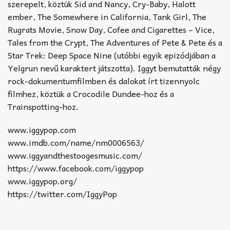
szerepelt, köztük Sid and Nancy, Cry-Baby, Halott
ember, The Somewhere in California, Tank Girl, The
Rugrats Movie, Snow Day, Cofee and Cigarettes – Vice,
Tales from the Crypt, The Adventures of Pete & Pete és a
Star Trek: Deep Space Nine (utóbbi egyik epizódjában a
Yelgrun nevű karaktert játszotta). Iggyt bemutatták négy
rock-dokumentumfilmben és dalokat írt tizennyolc
filmhez, köztük a Crocodile Dundee-hoz és a
Trainspotting-hoz.
www.iggypop.com
www.imdb.com/name/nm0006563/‎
www.iggyandthestoogesmusic.com/
https://www.facebook.com/iggypop‎
www.iggypop.org/
https://twitter.com/IggyPop‎