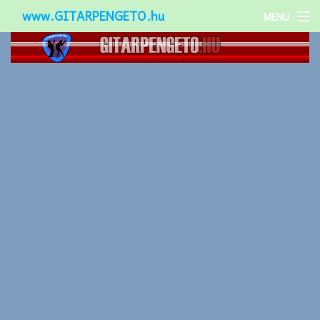
www.GITARPENGETO.hu
MENU
Népszerű-
Különleges-
Okos-gitárok
Gitár kiegészítők
Zenei stílusok
Gitár játék technikák
Gitáros lányok
Utcazenészek
Képek