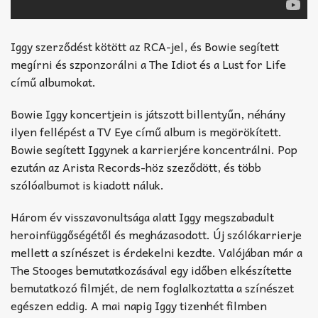
Iggy szerződést kötött az RCA-jel, és Bowie segített
megírni és szponzorálni a The Idiot és a Lust for Life
című albumokat.
Bowie Iggy koncertjein is játszott billentyűn, néhány
ilyen fellépést a TV Eye című album is megörökített.
Bowie segített Iggynek a karrierjére koncentrálni. Pop
ezután az Arista Records-höz szeződött, és több
szólóalbumot is kiadott náluk.
Három év visszavonultsága alatt Iggy megszabadult
heroinfüggőségétől és megházasodott. Új szólókarrierje
mellett a színészet is érdekelni kezdte. Valójában már a
The Stooges bemutatkozásával egy időben elkészítette
bemutatkozó filmjét, de nem foglalkoztatta a színészet
egészen eddig. A mai napig Iggy tizenhét filmben