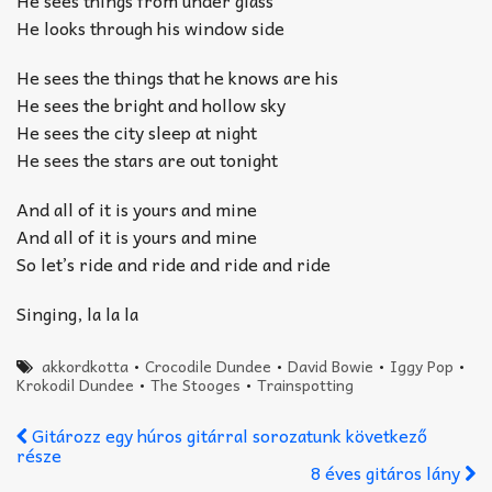
He looks through his window side
He sees the things that he knows are his
He sees the bright and hollow sky
He sees the city sleep at night
He sees the stars are out tonight
And all of it is yours and mine
And all of it is yours and mine
So let’s ride and ride and ride and ride
Singing, la la la
akkordkotta
•
Crocodile Dundee
•
David Bowie
•
Iggy Pop
•
Krokodil Dundee
•
The Stooges
•
Trainspotting
Gitározz egy húros gitárral sorozatunk következő
része
8 éves gitáros lány