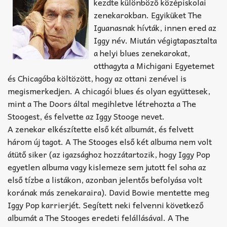
Akkord-kotta
kezdte különböző középiskolai
zenekarokban. Egyiküket The
TABok
Iguanasnak hívták, innen ered az
Iggy név. Miután végigtapasztalta
Improvizáció
a helyi blues zenekarokat,
otthagyta a Michigani Egyetemet
és Chicagóba költözött, hogy az ottani zenével is
megismerkedjen. A chicagói blues és olyan együttesek,
mint a The Doors által megihletve létrehozta a The
Stoogest, és felvette az Iggy Stooge nevet.
A zenekar elkészítette első két albumát, és felvett
három új tagot. A The Stooges első két albuma nem volt
átütő siker (az igazsághoz hozzátartozik, hogy Iggy Pop
egyetlen albuma vagy kislemeze sem jutott fel soha az
első tízbe a listákon, azonban jelentős befolyása volt
korának más zenekaraira). David Bowie mentette meg
Iggy Pop karrierjét. Segített neki felvenni következő
albumát a The Stooges eredeti felállásával. A The