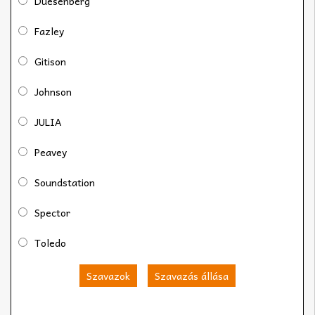
Duesenberg
Fazley
Gitison
Johnson
JULIA
Peavey
Soundstation
Spector
Toledo
Szavazok
Szavazás állása