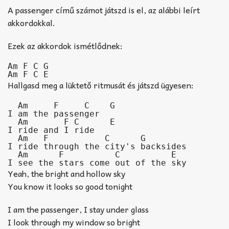
A passenger című számot játszd is el, az alábbi leírt
akkordokkal.
Ezek az akkordok ismétlődnek:
Am F C G

Am F C E
Hallgasd meg a lüktető ritmusát és játszd ügyesen:
  Am     F     C    G

I am the passenger

  Am       F C      E

I ride and I ride

  Am   F           C      G

I ride through the city's backsides

  Am      F          C          E

I see the stars come out of the sky
Yeah, the bright and hollow sky
You know it looks so good tonight
I am the passenger, I stay under glass
I look through my window so bright