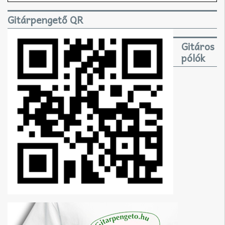
Gitárpengető QR
Gitáros
pólók