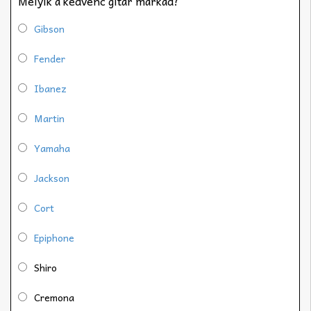
Melyik a kedvenc gitár márkád?
Gibson
Fender
Ibanez
Martin
Yamaha
Jackson
Cort
Epiphone
Shiro
Cremona