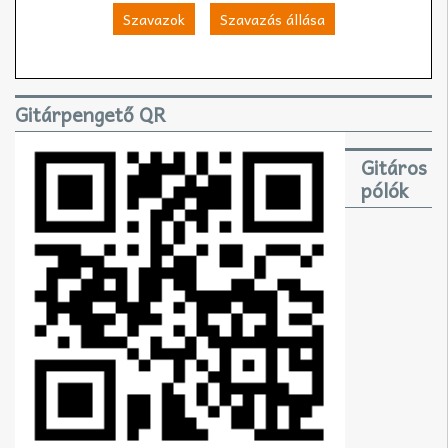
Szavazok
Szavazás állása
Gitárpengető QR
Gitáros
pólók