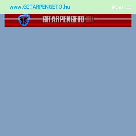
www.GITARPENGETO.hu
MENU
Népszerű-
Különleges-
Okos-gitárok
Gitár kiegészítők
Zenei stílusok
Gitár játék technikák
Gitáros lányok
Utcazenészek
Képek