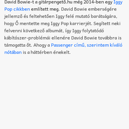
Akkord-kotta
David Bowie-t a gitárpengető.hu még 2014-ben egy
Iggy
Pop cikkben
említett meg.
David Bowie emberségére
TABok
jellemző és feltehetően Iggy felé mutató barátságára,
hogy Ő mentette meg Iggy Pop karrierjét. Segített neki
Improvizáció
felvenni következő albumát, így Iggy folytatódó
kábítószer-problémái ellenére David Bowie továbbra is
támogatta őt. Ahogy a
Passenger című, szerintem kíváló
nótában
is a háttérben énekelt.