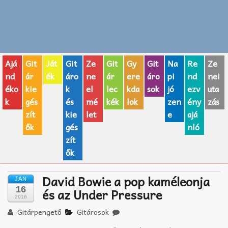
Zenei fogalmak
Akkordok
Ajá
Git
Ját
Git
Ze
Git
Gy
Git
Na
Re
Ze
AJÁNDÉK ÖTLETEK
nd
ár
ék
áro
ne
ár
ere
áro
pi
nd
nei
éko
kie
k
el
lec
kda
sok
jó
ezv
uta
Vicces
k
gés
és
mé
kék
lok
zen
ény
zás
GITÁR MÁRKÁK
zít
kie
let
e
ajá
ők
gés
nló
TOP100 nóta
zít
ők
Hangszerboltok
David Bowie a pop kaméleonja
JAN
Zeneiskolák
16
és az Under Pressure
2016
Zeneszerzés alapjai
Gitárpengető
Gitárosok