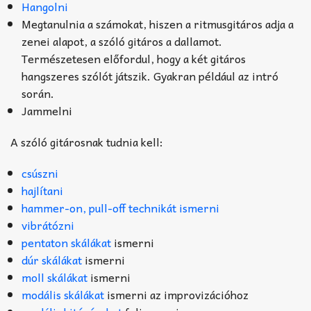
Hangolni
Megtanulnia a számokat, hiszen a ritmusgitáros adja a
zenei alapot, a szóló gitáros a dallamot.
Természetesen előfordul, hogy a két gitáros
hangszeres szólót játszik. Gyakran például az intró
során.
Jammelni
A szóló gitárosnak tudnia kell:
csúszni
hajlítani
hammer-on, pull-off technikát ismerni
vibrátózni
pentaton skálákat
ismerni
dúr skálákat
ismerni
moll skálákat
ismerni
modális skálákat
ismerni az improvizációhoz