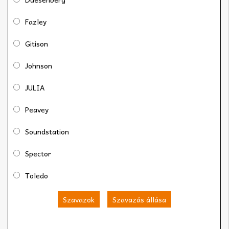
Fazley
Gitison
Johnson
JULIA
Peavey
Soundstation
Spector
Toledo
Szavazok
Szavazás állása