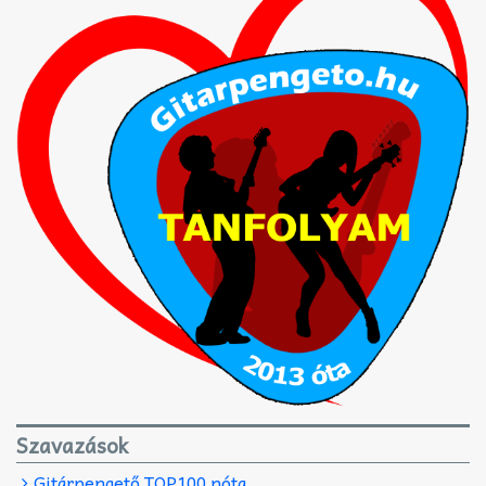
Szavazások
Gitárpengető TOP100 nóta