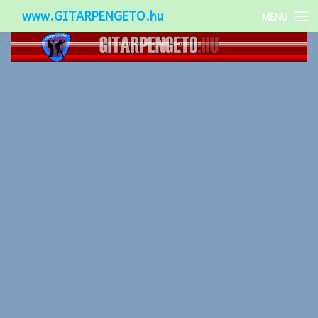
www.GITARPENGETO.hu
MENU
Népszerű-
Különleges-
Okos-gitárok
Gitár kiegészítők
Zenei stílusok
Gitár játék technikák
Gitáros lányok
Utcazenészek
Képek