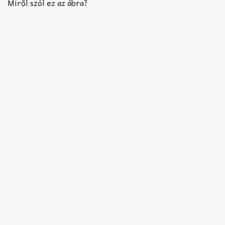
Akkord-kotta
Miről szól ez az ábra?
TABok
Improvizáció