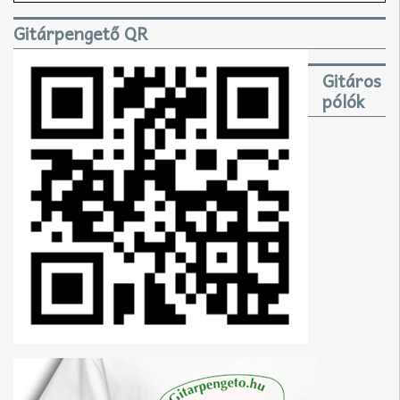
Gitárpengető QR
Gitáros
pólók