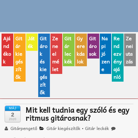
Zenei fogalmak
Akkordok
Ajá
Git
Ját
Git
Ze
Git
Gy
Git
Na
Re
Ze
AJÁNDÉK ÖTLETEK
nd
ár
ék
áro
ne
ár
ere
áro
pi
nd
nei
éko
kie
k
el
lec
kda
sok
jó
ezv
uta
Vicces
k
gés
és
mé
kék
lok
zen
ény
zás
GITÁR MÁRKÁK
zít
kie
let
e
ajá
ők
gés
nló
TOP100 nóta
zít
ők
Hangszerboltok
Mit kell tudnia egy szóló és egy
MÁJ
Zeneiskolák
2
ritmus gitárosnak?
2020
Zeneszerzés alapjai
Gitárpengető
Gitár kiegészítők
•
Gitár leckék