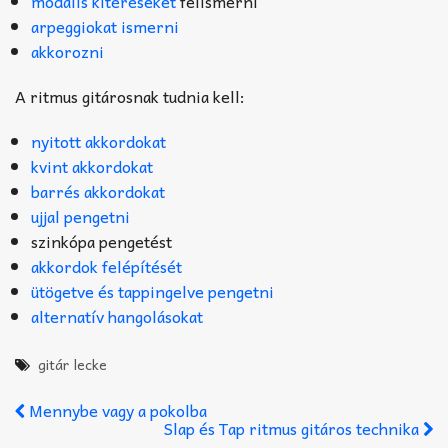
modális kitéréseket
felismerni
arpeggiokat ismerni
akkorozni
A ritmus gitárosnak tudnia kell:
nyitott akkordokat
kvint akkordokat
barrés akkordokat
ujjal pengetni
szinkópa pengetést
akkordok felépítését
ütögetve és tappingelve pengetni
alternatív hangolásokat
gitár lecke
Mennybe vagy a pokolba
Slap és Tap ritmus gitáros technika