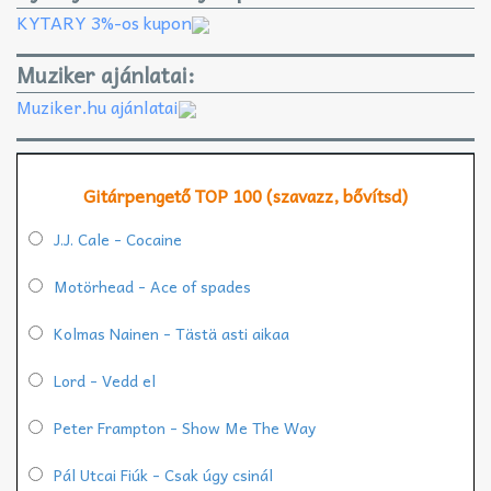
KYTARY 3%-os kupon
Muziker ajánlatai:
Muziker.hu ajánlatai
Gitárpengető TOP 100 (szavazz, bővítsd)
J.J. Cale - Cocaine
Motörhead - Ace of spades
Kolmas Nainen - Tästä asti aikaa
Lord - Vedd el
Peter Frampton - Show Me The Way
Pál Utcai Fiúk - Csak úgy csinál