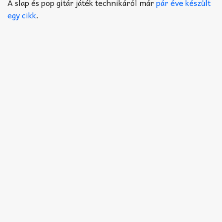
Akkord-kotta
A slap és pop gitár játék technikáról már
pár éve készült
egy cikk
.
TABok
Improvizáció