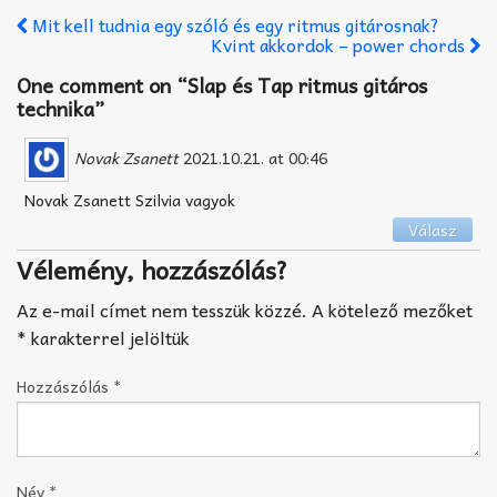
Mit kell tudnia egy szóló és egy ritmus gitárosnak?
Kvint akkordok – power chords
One comment on “
Slap és Tap ritmus gitáros
technika
”
Novak Zsanett
2021.10.21. at 00:46
Novak Zsanett Szilvia vagyok
Válasz
Vélemény, hozzászólás?
Az e-mail címet nem tesszük közzé.
A kötelező mezőket
*
karakterrel jelöltük
Hozzászólás
*
Név
*