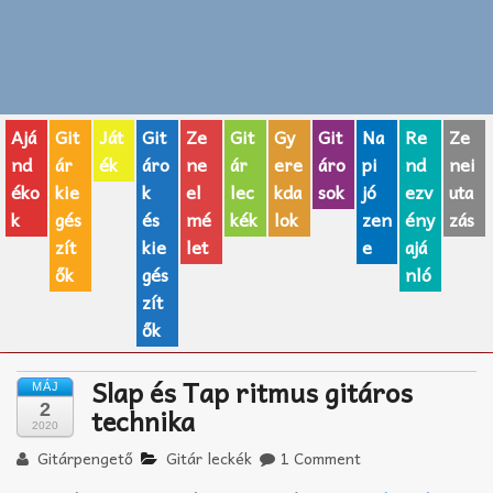
Zenei fogalmak
Akkordok
Ajá
Git
Ját
Git
Ze
Git
Gy
Git
Na
Re
Ze
AJÁNDÉK ÖTLETEK
nd
ár
ék
áro
ne
ár
ere
áro
pi
nd
nei
éko
kie
k
el
lec
kda
sok
jó
ezv
uta
Vicces
k
gés
és
mé
kék
lok
zen
ény
zás
GITÁR MÁRKÁK
zít
kie
let
e
ajá
ők
gés
nló
TOP100 nóta
zít
ők
Hangszerboltok
Slap és Tap ritmus gitáros
MÁJ
Zeneiskolák
2
technika
2020
Zeneszerzés alapjai
Gitárpengető
Gitár leckék
1 Comment