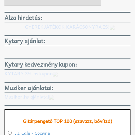
Alza hirdetés:
GYEREKJÁTÉKOK KARÁCSONYRA IS!
Kytary ajánlat:
Kytary kedvezmény kupon:
KYTARY 3%-os kupon
Muziker ajánlatai:
Muziker.hu ajánlatai
Gitárpengető TOP 100 (szavazz, bővítsd)
J.J. Cale - Cocaine