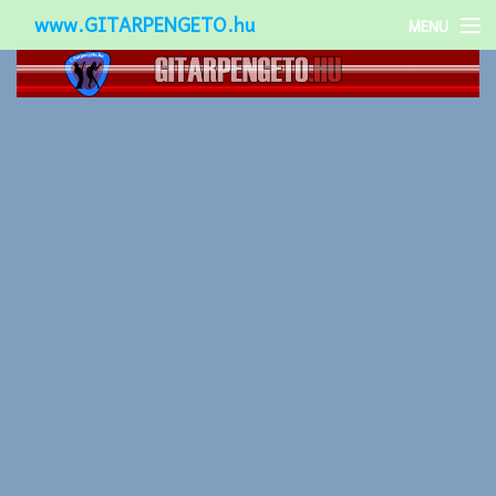
www.GITARPENGETO.hu
MENU
Népszerű-
Különleges-
Okos-gitárok
Gitár kiegészítők
Zenei stílusok
Gitár játék technikák
Gitáros lányok
Utcazenészek
Képek