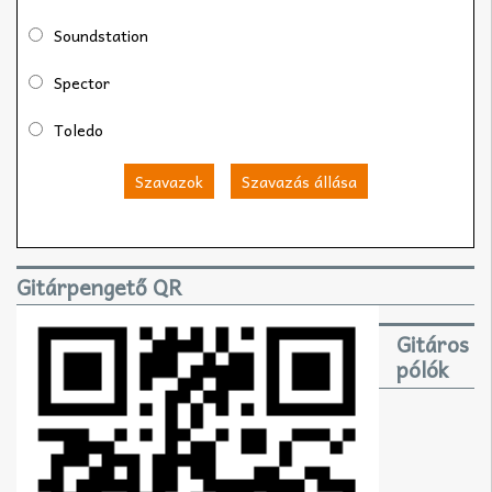
Soundstation
Spector
Toledo
Szavazok
Szavazás állása
Gitárpengető QR
Gitáros
pólók