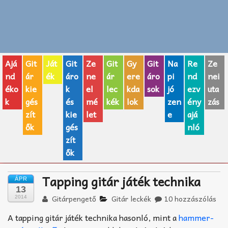
Zenei fogalmak
Akkordok
Ajá
Git
Ját
Git
Ze
Git
Gy
Git
Na
Re
Ze
AJÁNDÉK ÖTLETEK
nd
ár
ék
áro
ne
ár
ere
áro
pi
nd
nei
éko
kie
k
el
lec
kda
sok
jó
ezv
uta
Vicces
k
gés
és
mé
kék
lok
zen
ény
zás
GITÁR MÁRKÁK
zít
kie
let
e
ajá
ők
gés
nló
TOP100 nóta
zít
ők
Hangszerboltok
Tapping gitár játék technika
ÁPR
Zeneiskolák
13
Gitárpengető
Gitár leckék
10 hozzászólás
2014
Zeneszerzés alapjai
A tapping gitár játék technika hasonló, mint a
hammer-