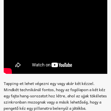
Tapping-et lehet végezni egy vagy akár két kézzel.
Mindkét technikánál fontos, hogy az fogólapon a két kéz
egy fajta hang-sorozatot hoz létre, ahol az ujjak tökéletes
szinkronban mozognak vagy a másik lehetőség, hogy a
pengető kéz egy pillanatra belenyúl a játékba.