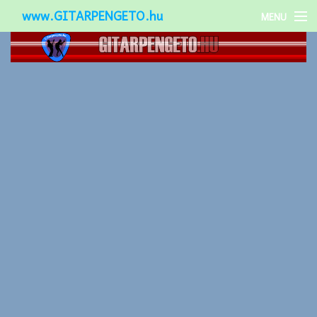
www.GITARPENGETO.hu
MENU
Népszerű-
Különleges-
Okos-gitárok
Gitár kiegészítők
Zenei stílusok
Gitár játék technikák
Gitáros lányok
Utcazenészek
Képek