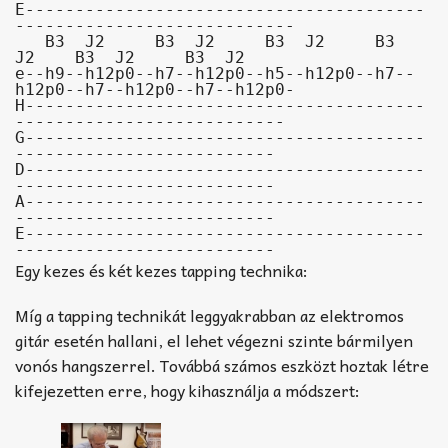
E----------------------------------------
----------------------------
   B3  J2     B3  J2     B3  J2     B3   
J2    B3  J2     B3  J2

e--h9--h12p0--h7--h12p0--h5--h12p0--h7--
h12p0--h7--h12p0--h7--h12p0-

H----------------------------------------
---------------------------

G----------------------------------------
--------------------------

D----------------------------------------
--------------------------

A----------------------------------------
--------------------------

E----------------------------------------
--------------------------
Egy kezes és két kezes tapping technika:
Míg a tapping technikát leggyakrabban az elektromos
gitár esetén hallani, el lehet végezni szinte bármilyen
vonós hangszerrel. Továbbá számos eszközt hoztak létre
kifejezetten erre, hogy kihasználja a módszert: