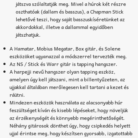
játszva szólaltatják meg. Mivel a húrok két részre
oszthatóak (dallam és basszus), a Chapman Stick
lehetővé teszi, hogy saját basszuskíséretünket az
akkordokkal, illetve a dallammal egyidőben
játszhatjuk.
A Hamatar, Mobius Megatar, Box gitár, és Solene
eszközöket ugyanazzal a módszerrel tervezték meg.
Az NS / Stick és Warr gitár is tapping hangszer.
A harpejji nevű hangszer olyan tapping eszköz,
amelyen úgy kell játszani, mint a billentyűzeten, az
ujjakkal általában merőlegesen kell tartani a kezet és
ráütni.
Mindezen eszközök használata az alacsonyabb húr
feszültséget kíván és kisebb lépéseket, hogy növeljük
az érzékenységét és könnyebb megérinthetőségét.
Néhány gitárosok dönthet úgy, hogy csipkedés helyett
ujjal érintse meg, hogy készítsen gyorsabb, izgatottabb