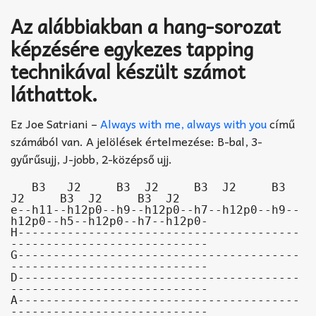
Az alábbiakban a hang-sorozat
képzésére egykezes tapping
technikával készült számot
láthattok.
Ez Joe Satriani –
Always with me, always with you
című
számából van. A jelölések értelmezése: B-bal, 3-
gyűrűsujj, J-jobb, 2-középső ujj.
   B3   J2     B3  J2     B3  J2     B3   
J2     B3  J2     B3  J2

e--h11--h12p0--h9--h12p0--h7--h12p0--h9--
h12p0--h5--h12p0--h7--h12p0-

H----------------------------------------
----------------------------

G----------------------------------------
----------------------------

D----------------------------------------
----------------------------

A----------------------------------------
----------------------------
