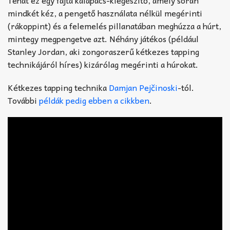
Tehát ez egy fajta kalapács-kiegészítő, amely során
mindkét kéz, a pengető használata nélkül megérinti
(rákoppint) és a felemelés pillanatában meghúzza a húrt,
mintegy megpengetve azt. Néhány játékos (például
Stanley Jordan, aki zongoraszerű kétkezes tapping
technikájáról híres) kizárólag megérinti a húrokat.
Kétkezes tapping technika
Damjan Pejčinoski
-tól.
További
példák pedig ebben a cikkben
.