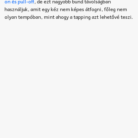
Akkord-kotta
on és pull-off
, de ezt nagyobb bund távolságban
használjuk, amit egy kéz nem képes átfogni, főleg nem
TABok
olyan tempóban, mint ahogy a tapping azt lehetővé teszi.
Improvizáció