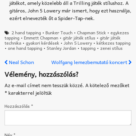
játékot, amely közelebb áll a Trilling játék stílushoz. A
gitáros, John 5 Lowery már ismert, hogy ezt használja,
ezért elnevezték őt a Spider-Tap-nek.
2 hand tapping
•
Bunker Touch
•
Chapman Stick
•
egykezes
tapping
•
Emmett Chapman
•
gitár játék stílus
•
gitár játék
technika
•
gyakori kérdések
•
John 5 Lowery
•
kétkezes tapping
•
one hand tapping
•
Stanley Jordan
•
tapping
•
zenei stílus
Neal Schon
Wolfgang lemezbemutató koncert
Vélemény, hozzászólás?
Az e-mail címet nem tesszük közzé.
A kötelező mezőket
*
karakterrel jelöltük
Hozzászólás
*
Név
*