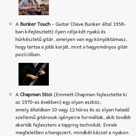
A
Bunker Touch
– Guitar (Dave Bunker által 1958-
ban kifejlesztett) ilyen célja két nyakú és
húrkészletű gitár, amelyen van egy könyöktámasz,
hogy tartsa a jobb karját, mint a hagyományos gitár
pozícióban.
A
Chapman Stic
k (Emmett Chapman fejlesztette ki
az 1970-es években) egy olyan eszköz,
amely általában 10 vagy 12 húros és az olyan haladó
szellemű gitárosok igényeire formáltak, akik tovább
akarták fejleszteni a tapping technikát. Ennek
megfelelően a hangszert, mindkét kézzel a nyakon