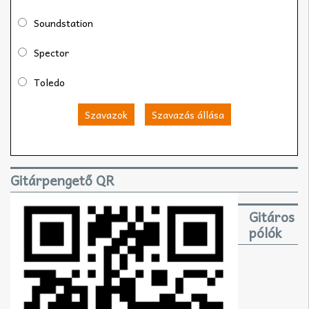
Soundstation
Spector
Toledo
Szavazok
Szavazás állása
Gitárpengető QR
Gitáros
pólók