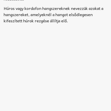
Akkord-kotta
Húros vagy kordofon hangszereknek nevezzük azokat a
TABok
hangszereket, amelyeknél a hangot elsődlegesen
kifeszített húrok rezgése állítja elő.
Improvizáció