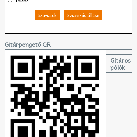
Toledo
Szavazok
Szavazás állása
Gitárpengető QR
Gitáros
pólók