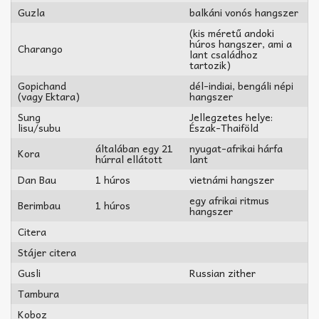
Guzla
balkáni vonós hangszer
(kis méretű andoki
húros hangszer, ami a
Charango
lant családhoz
tartozik)
Gopichand
dél-indiai, bengáli népi
(vagy Ektara)
hangszer
Sung
Jellegzetes helye:
lisu/subu
Észak-Thaiföld
általában egy 21
nyugat-afrikai hárfa
Kora
húrral ellátott
lant
Dan Bau
1 húros
vietnámi hangszer
egy afrikai ritmus
Berimbau
1 húros
hangszer
Citera
Stájer citera
Gusli
Russian zither
Tambura
Koboz