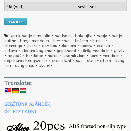
Ud (oud)
arab-lant
read more
antik banjo mandolin
•
baglama
•
balalajka
•
banjo
•
banjo
guitar
•
banjo mandolin
•
berimbau
•
brácsa
•
buzuki
•
charango
•
citera
•
dan bau
•
dombra
•
domra
•
ecorda
•
ektara
•
electro baglama
•
gopichand
•
görög mandolin
•
guzla
•
hegedű
•
hordofon
•
húros
•
kiscimbalom
•
kora
•
mandolin
•
népi húros hangszerek
•
orosz lant
•
saz
•
stájer citera
•
sung
lisu
•
sung subu
•
ukulele
Translate:
SEGÍTÜNK AJÁNDÉK
ÖTLETET ADNI