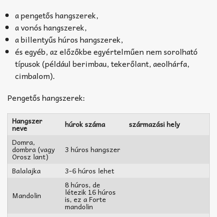
a pengetős hangszerek,
a vonós hangszerek,
a billentyűs húros hangszerek,
és egyéb, az előzőkbe egyértelműen nem sorolható
típusok (például berimbau, tekerőlant, aeolhárfa,
cimbalom).
Pengetős hangszerek:
Hangszer
húrok száma
származási hely
neve
Domra,
dombra (vagy
3 húros hangszer
Orosz lant)
Balalajka
3-6 húros lehet
8 húros, de
létezik 16 húros
Mandolin
is, ez a Forte
mandolin