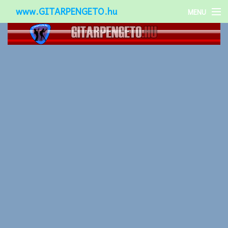
www.GITARPENGETO.hu
MENU
Népszerű-
Különleges-
Okos-gitárok
Gitár kiegészítők
Zenei stílusok
Gitár játék technikák
Gitáros lányok
Utcazenészek
Képek