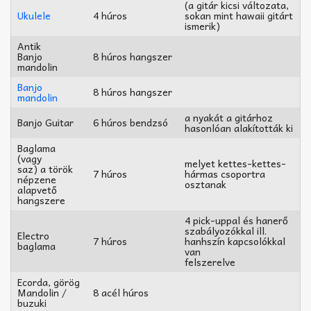
(a gitár kicsi változata,
Ukulele
4 húros
sokan mint hawaii gitárt
ismerik)
Antik
Banjo
8 húros hangszer
mandolin
Banjo
8 húros hangszer
mandolin
a nyakát a gitárhoz
Banjo Guitar
6 húros bendzsó
hasonlóan alakították ki
Baglama
(vagy
melyet kettes-kettes-
saz) a török
7 húros
hármas csoportra
népzene
osztanak
alapvető
hangszere
4 pick-uppal és hanerő
szabályozókkal ill.
Electro
7 húros
hanhszín kapcsolókkal
baglama
van
felszerelve
Ecorda, görög
Mandolin /
8 acél húros
buzuki