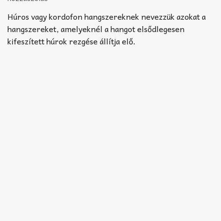
Akkord-kotta
Húros vagy kordofon hangszereknek nevezzük azokat a
TABok
hangszereket, amelyeknél a hangot elsődlegesen
kifeszített húrok rezgése állítja elő.
Improvizáció