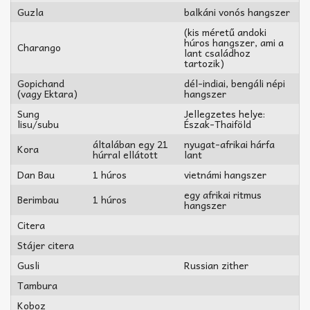
Guzla
balkáni vonós hangszer
(kis méretű andoki
húros hangszer, ami a
Charango
lant családhoz
tartozik)
Gopichand
dél-indiai, bengáli népi
(vagy Ektara)
hangszer
Sung
Jellegzetes helye:
lisu/subu
Észak-Thaiföld
általában egy 21
nyugat-afrikai hárfa
Kora
húrral ellátott
lant
Dan Bau
1 húros
vietnámi hangszer
egy afrikai ritmus
Berimbau
1 húros
hangszer
Citera
Stájer citera
Gusli
Russian zither
Tambura
Koboz