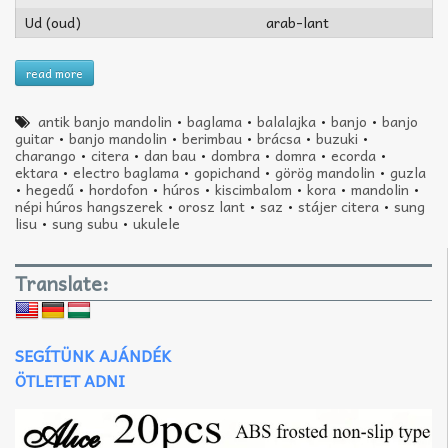
Ud (oud)
arab-lant
read more
antik banjo mandolin
•
baglama
•
balalajka
•
banjo
•
banjo
guitar
•
banjo mandolin
•
berimbau
•
brácsa
•
buzuki
•
charango
•
citera
•
dan bau
•
dombra
•
domra
•
ecorda
•
ektara
•
electro baglama
•
gopichand
•
görög mandolin
•
guzla
•
hegedű
•
hordofon
•
húros
•
kiscimbalom
•
kora
•
mandolin
•
népi húros hangszerek
•
orosz lant
•
saz
•
stájer citera
•
sung
lisu
•
sung subu
•
ukulele
Translate:
SEGÍTÜNK AJÁNDÉK
ÖTLETET ADNI