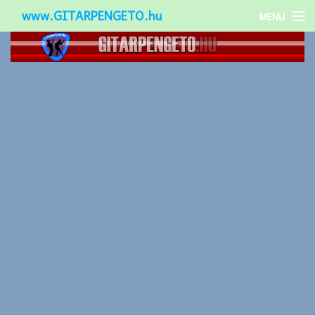
www.GITARPENGETO.hu
MENU
Népszerű-
Különleges-
Okos-gitárok
Gitár kiegészítők
Zenei stílusok
Gitár játék technikák
Gitáros lányok
Utcazenészek
Képek