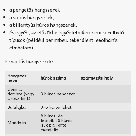
a pengetős hangszerek,
a vonós hangszerek,
a billentyűs húros hangszerek,
és egyéb, az előzőkbe egyértelműen nem sorolható
típusok (például berimbau, tekerőlant, aeolhárfa,
cimbalom).
Pengetős hangszerek:
Hangszer
húrok száma
származási hely
neve
Domra,
dombra (vagy
3 húros hangszer
Orosz lant)
Balalajka
3-6 húros lehet
8 húros, de
létezik 16 húros
Mandolin
is, ez a Forte
mandolin