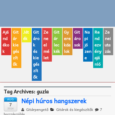
Zenei fogalmak
Akkordok
Ajá
Git
Ját
Git
Ze
Git
Gy
Git
Na
Re
Ze
AJÁNDÉK ÖTLETEK
nd
ár
ék
áro
ne
ár
ere
áro
pi
nd
nei
éko
kie
k
el
lec
kda
sok
jó
ezv
uta
Vicces
k
gés
és
mé
kék
lok
zen
ény
zás
GITÁR MÁRKÁK
zít
kie
let
e
ajá
ők
gés
nló
TOP100 nóta
zít
ők
Hangszerboltok
Tag Archives:
guzla
Zeneiskolák
Népi húros hangszerek
AUG
Zeneszerzés alapjai
7
Gitárpengető
Gitárok és kiegészítők
7
2014
hozzászólás