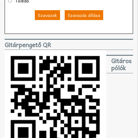
Toledo
Szavazok
Szavazás állása
Gitárpengető QR
Gitáros
pólók