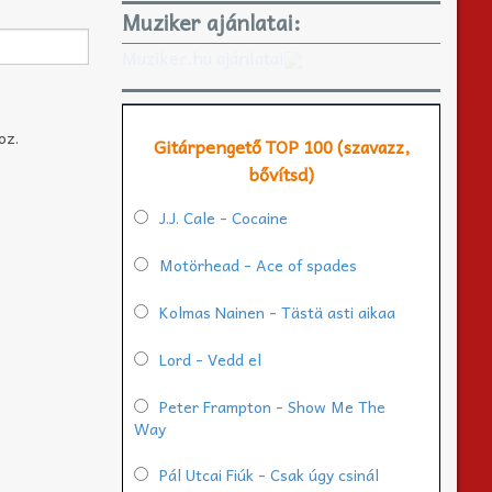
Muziker ajánlatai:
Muziker.hu ajánlatai
oz.
Gitárpengető TOP 100 (szavazz,
bővítsd)
J.J. Cale - Cocaine
Motörhead - Ace of spades
Kolmas Nainen - Tästä asti aikaa
Lord - Vedd el
Peter Frampton - Show Me The
Way
Pál Utcai Fiúk - Csak úgy csinál