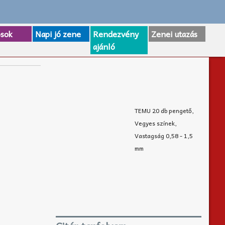
osok
Napi jó zene
Rendezvény
Zenei utazás
ajánló
TEMU 20 db pengető,
Vegyes színek,
Vastagság 0,58 - 1,5
mm