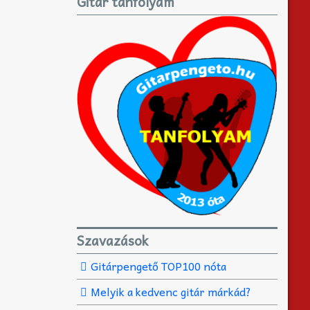
Gitár tanfolyam
Szavazások
Gitárpengető TOP100 nóta
Melyik a kedvenc gitár márkád?