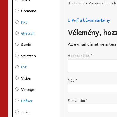
ukulele
•
Vazquez Sounds
Cremona
Paff a bűvös sárkány
PRS
Vélemény, hoz
Gretsch
Az e-mail címet nem tess
Samick
Hozzászólás
*
Stretton
ESP
Vision
Név
*
Vintage
E-mail cím
*
Höfner
Tokai