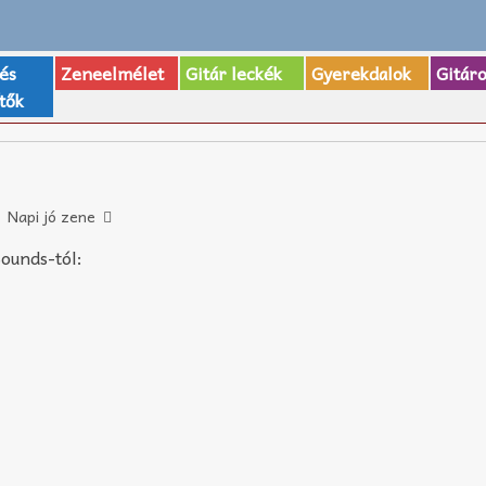
 és
Zeneelmélet
Gitár leckék
Gyerekdalok
Gitár
tők
Napi jó zene
ounds-tól: