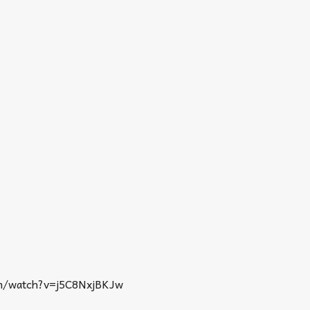
m/watch?v=j5C8NxjBKJw