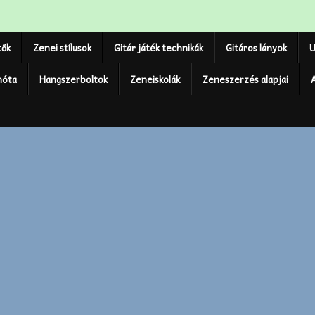
tők
Zenei stílusok
Gitár játék technikák
Gitáros lányok
U
nóta
Hangszerboltok
Zeneiskolák
Zeneszerzés alapjai