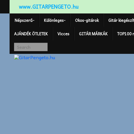
www.GITARPENGETO.hu
Népszerű-
Különleges-
Okos-gitárok
Gitár kiegészí
AJÁNDÉK ÖTLETEK
Vicces
GITÁR MÁRKÁK
TOP100 