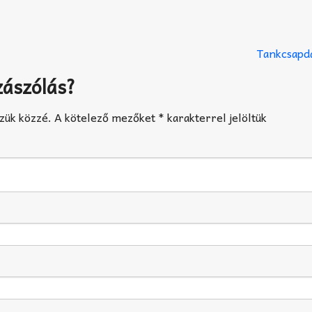
Tankcsapd
zászólás?
zük közzé.
A kötelező mezőket
*
karakterrel jelöltük