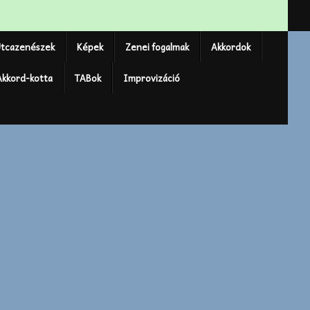
tcazenészek
Képek
Zenei fogalmak
Akkordok
Akkord-kotta
TABok
Improvizáció