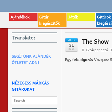
Ajándékok
Gitár
Játék
Gitárok
kiegészítők
kiegészí
Translate:
The Show
AUG
31
Gitárpengető
2014
SEGÍTÜNK AJÁNDÉK
Egy feldolgozás
Vazquez S
ÖTLETET ADNI
NÉZEGESS MÁRKÁS
GITÁROKAT