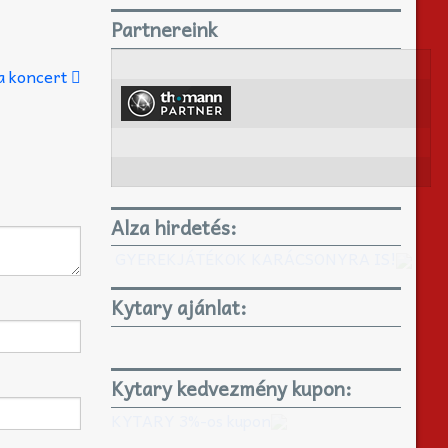
Partnereink
a koncert
Alza hirdetés:
GYEREKJÁTÉKOK KARÁCSONYRA IS!
Kytary ajánlat:
Kytary kedvezmény kupon:
KYTARY 3%-os kupon