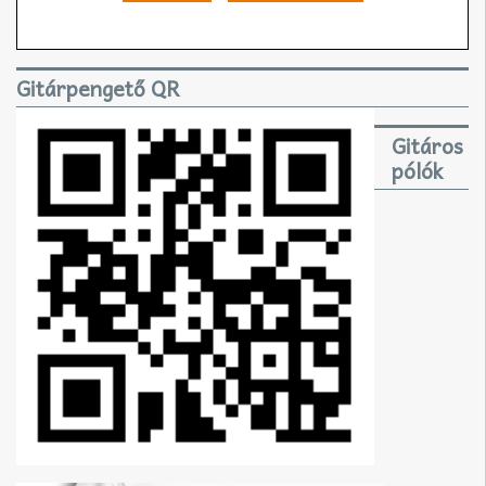
Gitárpengető QR
Gitáros
pólók