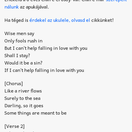
nálunk
az apukájával.
Ha téged is
érdekel az ukulele, olvasd el
cikkünket!
Wise men say
Only fools rush in
But I can’t help falling in love with you
Shall I stay?
Would it be a sin?
If I can’t help falling in love with you
[Chorus]
Like a river flows
Surely to the sea
Darling, so it goes
Some things are meant to be
[Verse 2]