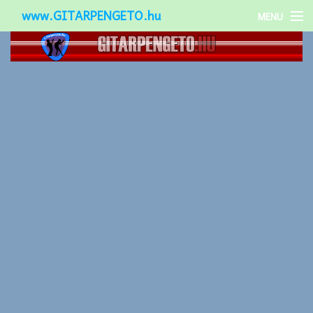
www.GITARPENGETO.hu
MENU
Népszerű-
Különleges-
Okos-gitárok
Gitár kiegészítők
Zenei stílusok
Gitár játék technikák
Gitáros lányok
Utcazenészek
Képek