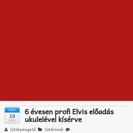
Akkord-kotta
TABok
Improvizáció
6 évesen profi Elvis előadás
MÁJ
19
ukulelével kísérve
2019
Gitárpengető
Gitárosok