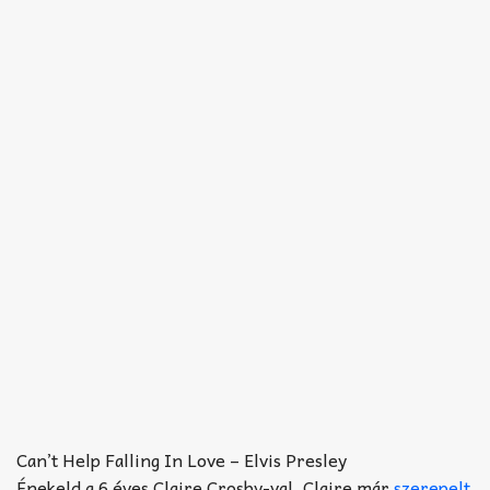
Can’t Help Falling In Love – Elvis Presley
Énekeld a 6 éves Claire Crosby-val. Claire már
szerepelt