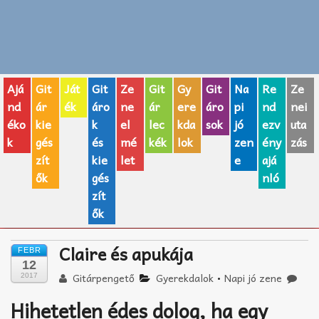
Zenei fogalmak
Akkordok
Ajá
Git
Ját
Git
Ze
Git
Gy
Git
Na
Re
Ze
AJÁNDÉK ÖTLETEK
nd
ár
ék
áro
ne
ár
ere
áro
pi
nd
nei
éko
kie
k
el
lec
kda
sok
jó
ezv
uta
Vicces
k
gés
és
mé
kék
lok
zen
ény
zás
GITÁR MÁRKÁK
zít
kie
let
e
ajá
ők
gés
nló
TOP100 nóta
zít
ők
Hangszerboltok
Claire és apukája
FEBR
Zeneiskolák
12
Gitárpengető
Gyerekdalok
•
Napi jó zene
2017
Zeneszerzés alapjai
Hihetetlen édes dolog, ha egy