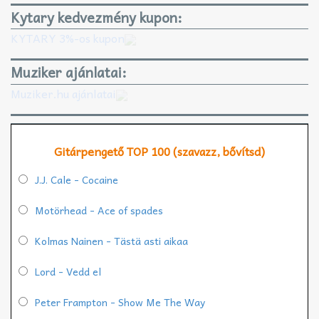
Kytary kedvezmény kupon:
KYTARY 3%-os kupon
Muziker ajánlatai:
Muziker.hu ajánlatai
Gitárpengető TOP 100 (szavazz, bővítsd)
J.J. Cale - Cocaine
Motörhead - Ace of spades
Kolmas Nainen - Tästä asti aikaa
Lord - Vedd el
Peter Frampton - Show Me The Way