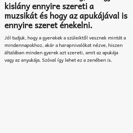
Akkord-kotta
kislány ennyire szereti a
muzsikát és hogy az apukájával is
TABok
ennyire szeret énekelni.
Improvizáció
Jól tudjuk, hogy a gyerekek a szüleiktől vesznek mintát a
mindennapokhoz, akár a harapnivalókat nézve, hiszen
általában minden gyerek azt szereti, amit az apukája
vagy az anyukája. Szóval így lehet ez a zenében is.