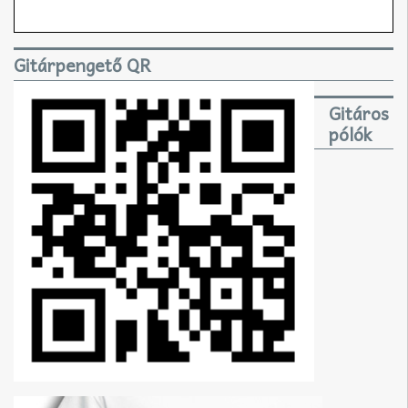
Gitárpengető QR
Gitáros
pólók