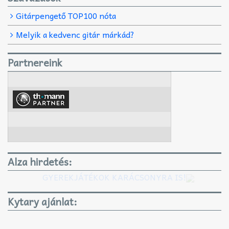
Gitárpengető TOP100 nóta
Melyik a kedvenc gitár márkád?
Partnereink
Alza hirdetés:
GYEREKJÁTÉKOK KARÁCSONYRA IS!
Kytary ajánlat: