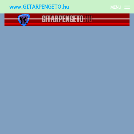
www.GITARPENGETO.hu
MENU
Népszerű-
Különleges-
Okos-gitárok
Gitár kiegészítők
Zenei stílusok
Gitár játék technikák
Gitáros lányok
Utcazenészek
Képek