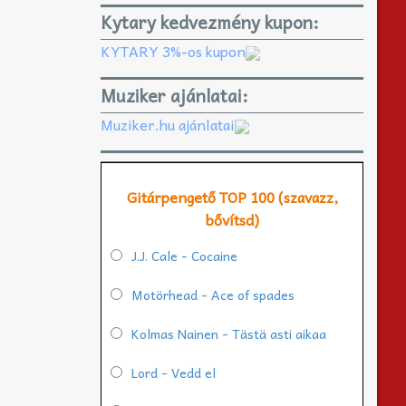
Kytary kedvezmény kupon:
KYTARY 3%-os kupon
Muziker ajánlatai:
Muziker.hu ajánlatai
Gitárpengető TOP 100 (szavazz,
bővítsd)
J.J. Cale - Cocaine
Motörhead - Ace of spades
Kolmas Nainen - Tästä asti aikaa
Lord - Vedd el