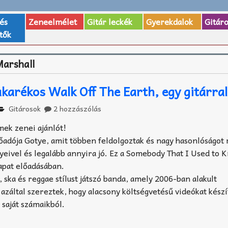
 és
Zeneelmélet
Gitár leckék
Gyerekdalok
Gitár
tők
arshall
akarékos Walk Off The Earth, egy gitárral
Gitárosok
2 hozzászólás
ek zenei ajánlót!
lőadója Gotye, amit többen feldolgoztak és nagy hasonlóságot
eivel és legalább annyira jó. Ez a Somebody That I Used to 
sapat előadásában.
, ska és reggae stílust játszó banda, amely 2006-ban alakult
azáltal szereztek, hogy alacsony költségvetésű videókat készí
 saját számaikból.