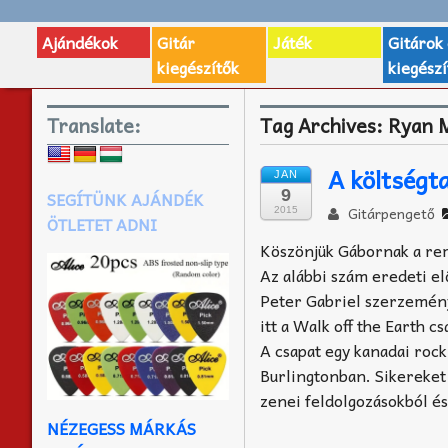
Ajándékok
Gitár
Játék
Gitárok
kiegészítők
kiegészí
Translate:
Tag Archives:
Ryan M
A költségt
JAN
9
SEGÍTÜNK AJÁNDÉK
Gitárpengető
2015
ÖTLETET ADNI
Köszönjük Gábornak a rem
Az alábbi szám eredeti e
Peter Gabriel szerzemény
itt a Walk off the Earth c
A csapat egy kanadai rock
Burlingtonban. Sikereket 
zenei feldolgozásokból és
NÉZEGESS MÁRKÁS