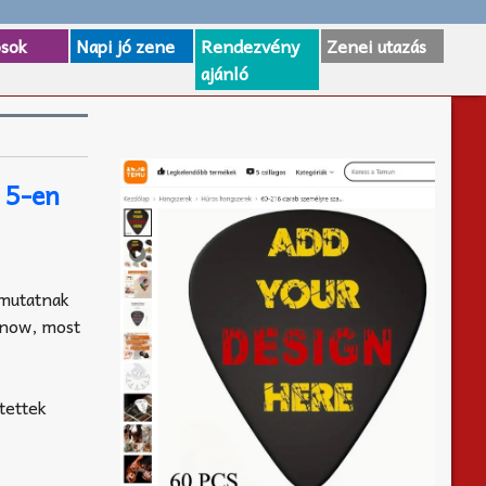
osok
Napi jó zene
Rendezvény
Zenei utazás
ajánló
 5-en
 mutatnak
Know, most
tettek