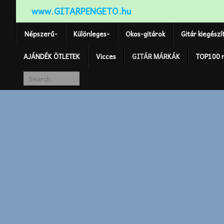
www.GITARPENGETO.hu
Népszerű-
Különleges-
Okos-gitárok
Gitár kiegészí
AJÁNDÉK ÖTLETEK
Vicces
GITÁR MÁRKÁK
TOP100 