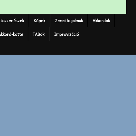
tcazenészek
Képek
Zenei fogalmak
Akkordok
Akkord-kotta
TABok
Improvizáció