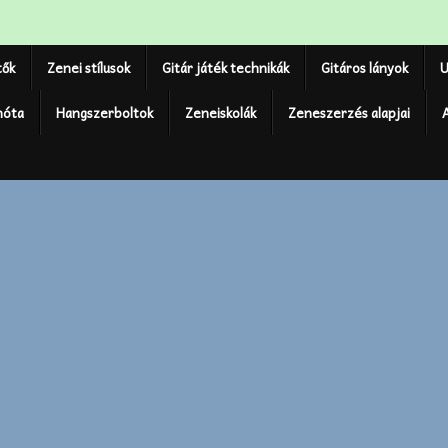
tők
Zenei stílusok
Gitár játék technikák
Gitáros lányok
U
nóta
Hangszerboltok
Zeneiskolák
Zeneszerzés alapjai