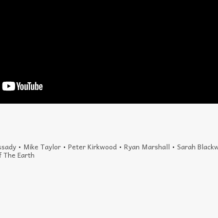
ssady
•
Mike Taylor
•
Peter Kirkwood
•
Ryan Marshall
•
Sarah Black
f The Earth