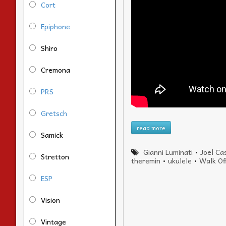
Cort
Epiphone
Shiro
Cremona
PRS
Gretsch
read more
Samick
Gianni Luminati
•
Joel Ca
Stretton
theremin
•
ukulele
•
Walk Of
ESP
Vision
Vintage