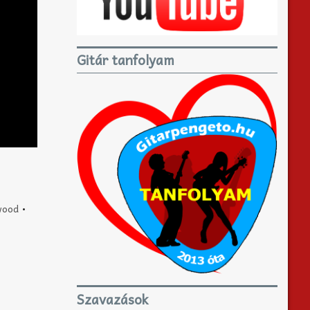
Gitár tanfolyam
wood
•
Szavazások