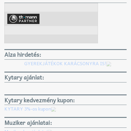
Alza hirdetés:
GYEREKJÁTÉKOK KARÁCSONYRA IS!
Kytary ajánlat:
Kytary kedvezmény kupon:
KYTARY 3%-os kupon
Muziker ajánlatai: