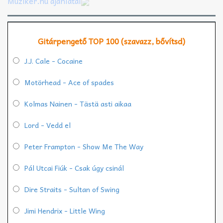
Muziker.hu ajánlatai
Gitárpengető TOP 100 (szavazz, bővítsd)
J.J. Cale - Cocaine
Motörhead - Ace of spades
Kolmas Nainen - Tästä asti aikaa
Lord - Vedd el
Peter Frampton - Show Me The Way
Pál Utcai Fiúk - Csak úgy csinál
Dire Straits - Sultan of Swing
Jimi Hendrix - Little Wing