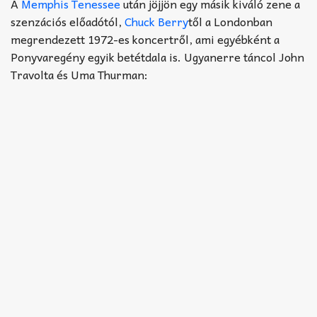
Akkord-kotta
A
Memphis Tenessee
után jöjjön egy másik kiváló zene a
szenzációs előadótól,
Chuck Berry
től a Londonban
TABok
megrendezett 1972-es koncertről, ami egyébként a
Ponyvaregény egyik betétdala is. Ugyanerre táncol John
Improvizáció
Travolta és Uma Thurman: