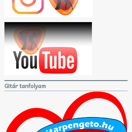
Gitár tanfolyam