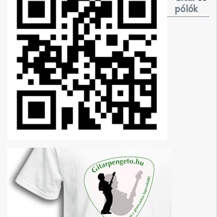
pólók