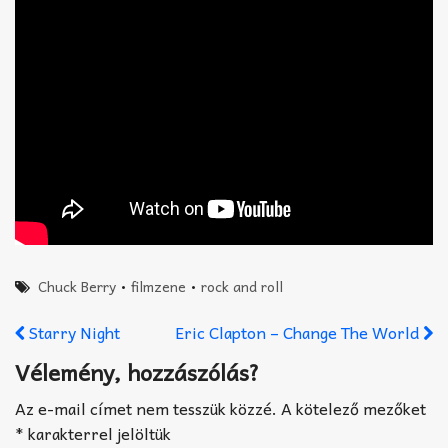
Chuck Berry
•
filmzene
•
rock and roll
Starry Night
Eric Clapton – Change The World
Vélemény, hozzászólás?
Az e-mail címet nem tesszük közzé.
A kötelező mezőket
*
karakterrel jelöltük