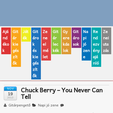
Zenei fogalmak
Akkordok
Ajá
Git
Ját
Git
Ze
Git
Gy
Git
Na
Re
Ze
AJÁNDÉK ÖTLETEK
nd
ár
ék
áro
ne
ár
ere
áro
pi
nd
nei
éko
kie
k
el
lec
kda
sok
jó
ezv
uta
Vicces
k
gés
és
mé
kék
lok
zen
ény
zás
GITÁR MÁRKÁK
zít
kie
let
e
ajá
ők
gés
nló
TOP100 nóta
zít
ők
Hangszerboltok
Chuck Berry – You Never Can
NOV
Zeneiskolák
19
Tell
2013
Zeneszerzés alapjai
Gitárpengető
Napi jó zene