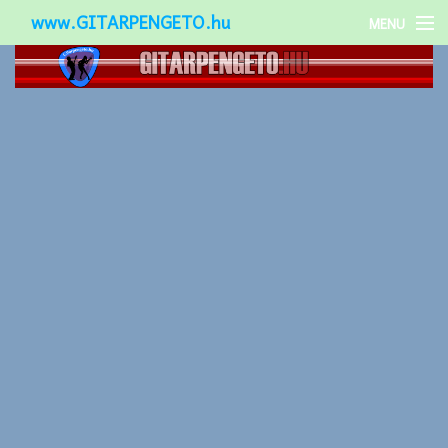
www.GITARPENGETO.hu
MENU
Népszerű-
Különleges-
Okos-gitárok
Gitár kiegészítők
Zenei stílusok
Gitár játék technikák
Gitáros lányok
Utcazenészek
Képek