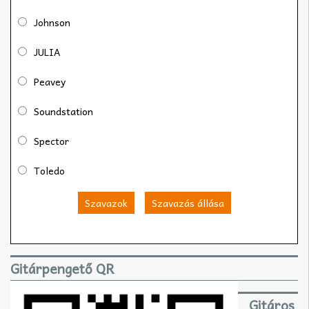
Johnson
JULIA
Peavey
Soundstation
Spector
Toledo
Szavazok
Szavazás állása
Gitárpengető QR
Gitáros