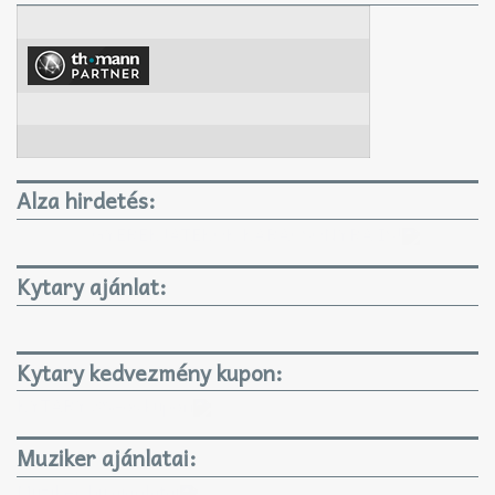
Alza hirdetés:
GYEREKJÁTÉKOK KARÁCSONYRA IS!
Kytary ajánlat:
Kytary kedvezmény kupon:
KYTARY 3%-os kupon
Muziker ajánlatai:
Muziker.hu ajánlatai