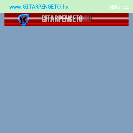
www.GITARPENGETO.hu
MENU
Népszerű-
Különleges-
Okos-gitárok
Gitár kiegészítők
Zenei stílusok
Gitár játék technikák
Gitáros lányok
Utcazenészek
Képek