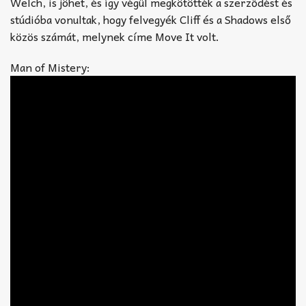
Welch, is jöhet, és így végül megkötötték a szerződést és
stúdióba vonultak, hogy felvegyék Cliff és a Shadows első
közös számát, melynek címe Move It volt.
Man of Mistery: