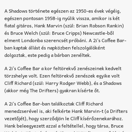
A Shadows története egészen az 1950-es évek végéig,
egészen pontosan 1958-ig nyúlik vissza, amikor is két
fiatal gitáros, Hank Marvin (szül: Brian Robson Rankin)
és Bruce Welch (szül: Bruce Cripps) Newcastle-ből
elment Londonba szerencsét próbáni. A 2i’s Coffee Bar-
ban kaptak állást és napközben felszolgálóként
dolgoztak, este pedig a bárban zenéltek.
A 2i’s Coffee Bar a kor feltörekvő zenészeinek kedvelt
törzshelye volt. Ezen feltörekvő zenészek egyike volt
Cliff Richard (szül: Harry Rodger Webb), és a Shadows
(akkor még The Drifters) gyakran kísérte őt.
A 2i’s Coffee Bar-ban találkoztak Cliff Richard
menedzserével is, aki felkérte Hank Marvin-t (a Drifters
vezetőjét), hogy szerződjön le Cliff kísérőzenekarához.
Hank beleegyezett azzal a feltétellel, hogy társa, Bruce