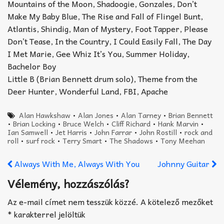
Mountains of the Moon, Shadoogie, Gonzales, Don’t
Make My Baby Blue, The Rise and Fall of Flingel Bunt,
Atlantis, Shindig, Man of Mystery, Foot Tapper, Please
Don’t Tease, In the Country, I Could Easily Fall, The Day
I Met Marie, Gee Whiz It’s You, Summer Holiday,
Bachelor Boy
Little B (Brian Bennett drum solo), Theme from the
Deer Hunter, Wonderful Land, FBI, Apache
Alan Hawkshaw
•
Alan Jones
•
Alan Tarney
•
Brian Bennett
•
Brian Locking
•
Bruce Welch
•
Cliff Richard
•
Hank Marvin
•
Ian Samwell
•
Jet Harris
•
John Farrar
•
John Rostill
•
rock and
roll
•
surf rock
•
Terry Smart
•
The Shadows
•
Tony Meehan
Always With Me, Always With You
Johnny Guitar
Vélemény, hozzászólás?
Az e-mail címet nem tesszük közzé.
A kötelező mezőket
*
karakterrel jelöltük