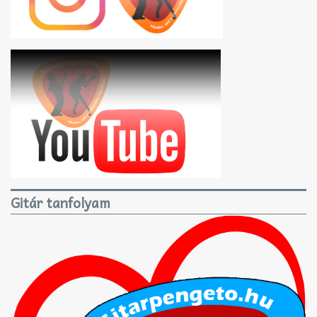
Gitár tanfolyam