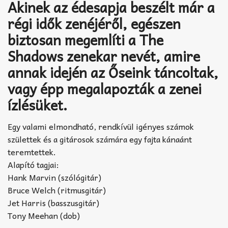
Akkord-kotta
Akinek az édesapja beszélt már a
régi idők zenéjéről, egészen
TABok
biztosan megemlíti a The
Improvizáció
Shadows zenekar nevét, amire
annak idején az Őseink táncoltak,
vagy épp megalapozták a zenei
ízlésüket.
Egy valami elmondható, rendkívül igényes számok
születtek és a gitárosok számára egy fajta kánaánt
teremtettek.
Alapító tagjai:
Hank Marvin (szólógitár)
Bruce Welch (ritmusgitár)
Jet Harris (basszusgitár)
Tony Meehan (dob)