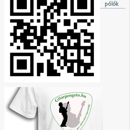
pólók