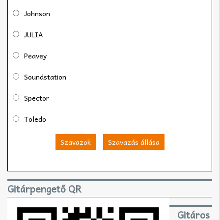
Johnson
JULIA
Peavey
Soundstation
Spector
Toledo
Szavazok
Szavazás állása
Gitárpengető QR
Gitáros