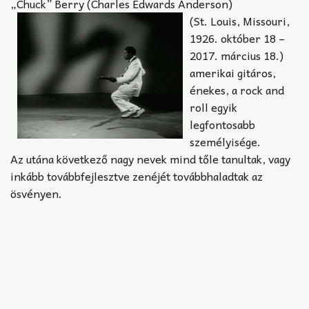
Akkord-kotta
„Chuck” Berry (Charles Edwards Anderson)
(St. Louis, Missouri,
TABok
1926. október 18 –
2017. március 18.)
Improvizáció
amerikai gitáros,
énekes, a rock and
roll egyik
legfontosabb
személyisége.
Az utána következő nagy nevek mind tőle tanultak, vagy
inkább továbbfejlesztve zenéjét továbbhaladtak az
ösvényen.