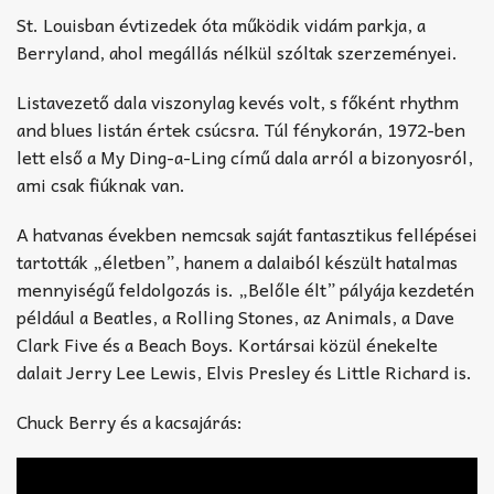
St. Louisban évtizedek óta működik vidám parkja, a
Berryland, ahol megállás nélkül szóltak szerzeményei.
Listavezető dala viszonylag kevés volt, s főként rhythm
and blues listán értek csúcsra. Túl fénykorán, 1972-ben
lett első a My Ding-a-Ling című dala arról a bizonyosról,
ami csak fiúknak van.
A hatvanas években nemcsak saját fantasztikus fellépései
tartották „életben”, hanem a dalaiból készült hatalmas
mennyiségű feldolgozás is. „Belőle élt” pályája kezdetén
például a Beatles, a Rolling Stones, az Animals, a Dave
Clark Five és a Beach Boys. Kortársai közül énekelte
dalait Jerry Lee Lewis, Elvis Presley és Little Richard is.
Chuck Berry és a kacsajárás: