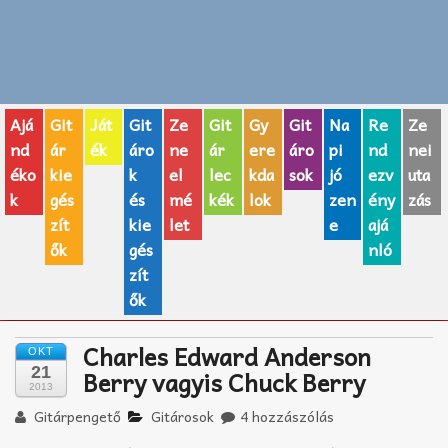
Zenei fogalmak
Akkordok
Ajá
Git
Ját
Git
Ze
Git
Gy
Git
Na
Re
Ze
AJÁNDÉK ÖTLETEK
nd
ár
ék
áro
ne
ár
ere
áro
pi
nd
nei
éko
kie
k
el
lec
kda
sok
jó
ezv
uta
Vicces
k
gés
és
mé
kék
lok
zen
ény
zás
GITÁR MÁRKÁK
zít
kie
let
e
ajá
ők
gés
nló
TOP100 nóta
zít
ők
Hangszerboltok
Charles Edward Anderson
OKT
Zeneiskolák
21
Berry vagyis Chuck Berry
2013
Zeneszerzés alapjai
Gitárpengető
Gitárosok
4 hozzászólás