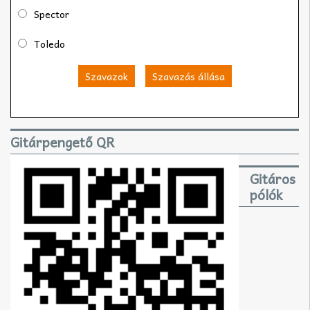
Spector
Toledo
Szavazok
Szavazás állása
Gitárpengető QR
Gitáros
pólók