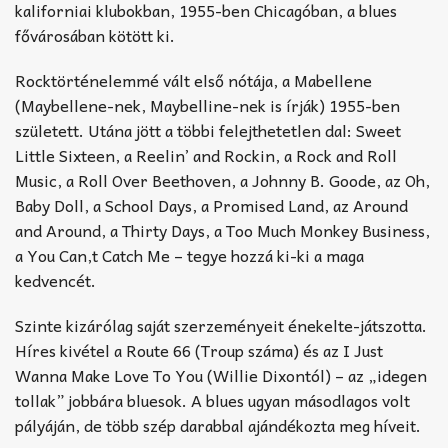
kaliforniai klubokban, 1955-ben Chicagóban, a blues
fővárosában kötött ki.
Rocktörténelemmé vált első nótája, a Mabellene
(Maybellene-nek, Maybelline-nek is írják) 1955-ben
született. Utána jött a többi felejthetetlen dal: Sweet
Little Sixteen, a Reelin’ and Rockin, a Rock and Roll
Music, a Roll Over Beethoven, a Johnny B. Goode, az Oh,
Baby Doll, a School Days, a Promised Land, az Around
and Around, a Thirty Days, a Too Much Monkey Business,
a You Can,t Catch Me – tegye hozzá ki-ki a maga
kedvencét.
Szinte kizárólag saját szerzeményeit énekelte-játszotta.
Híres kivétel a Route 66 (Troup száma) és az I Just
Wanna Make Love To You (Willie Dixontól) – az „idegen
tollak” jobbára bluesok. A blues ugyan másodlagos volt
pályáján, de több szép darabbal ajándékozta meg híveit.