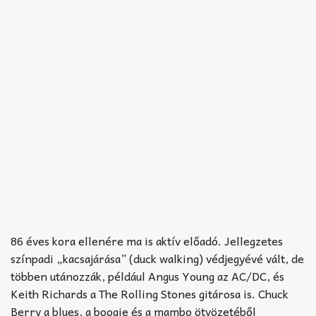
86 éves kora ellenére ma is aktív előadó. Jellegzetes
színpadi „kacsajárása” (duck walking) védjegyévé vált, de
többen utánozzák, például Angus Young az AC/DC, és
Keith Richards a The Rolling Stones gitárosa is. Chuck
Berry a blues, a boogie és a mambo ötvözetéből