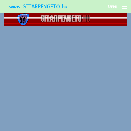
www.GITARPENGETO.hu
MENU
Népszerű-
Különleges-
Okos-gitárok
Gitár kiegészítők
Zenei stílusok
Gitár játék technikák
Gitáros lányok
Utcazenészek
Képek