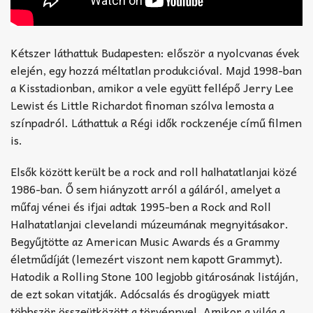
Kétszer láthattuk Budapesten: először a nyolcvanas évek
elején, egy hozzá méltatlan produkcióval. Majd 1998-ban
a Kisstadionban, amikor a vele együtt fellépő Jerry Lee
Lewist és Little Richardot finoman szólva lemosta a
színpadról. Láthattuk a Régi idők rockzenéje című filmen
is.
Elsők között került be a rock and roll halhatatlanjai közé
1986-ban. Ő sem hiányzott arról a gáláról, amelyet a
műfaj vénei és ifjai adtak 1995-ben a Rock and Roll
Halhatatlanjai clevelandi múzeumának megnyitásakor.
Begyűjtötte az American Music Awards és a Grammy
életműdíját (lemezért viszont nem kapott Grammyt).
Hatodik a Rolling Stone 100 legjobb gitárosának listáján,
de ezt sokan vitatják. Adócsalás és drogügyek miatt
többször összeütközött a törvénnyel. Amikor a világ a