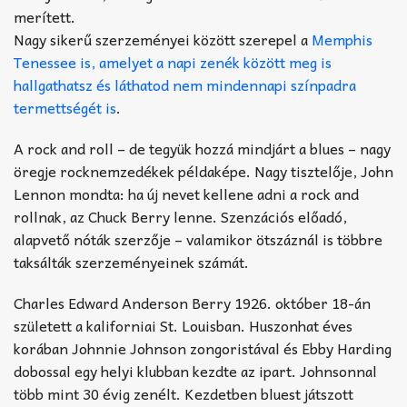
merített.
Nagy sikerű szerzeményei között szerepel a
Memphis
Tenessee is, amelyet a napi zenék között meg is
hallgathatsz és láthatod nem mindennapi színpadra
termettségét is
.
A rock and roll – de tegyük hozzá mindjárt a blues – nagy
öregje rocknemzedékek példaképe. Nagy tisztelője, John
Lennon mondta: ha új nevet kellene adni a rock and
rollnak, az Chuck Berry lenne. Szenzációs előadó,
alapvető nóták szerzője – valamikor ötszáznál is többre
taksálták szerzeményeinek számát.
Charles Edward Anderson Berry 1926. október 18-án
született a kaliforniai St. Louisban. Huszonhat éves
korában Johnnie Johnson zongoristával és Ebby Harding
dobossal egy helyi klubban kezdte az ipart. Johnsonnal
több mint 30 évig zenélt. Kezdetben bluest játszott