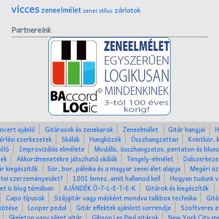
vicces
zeneelmélet
zárlatok
zenei stílus
Partnereink
ncert ajánló
Gitárosok és zenekarok
Zeneelmélet
Gitár hangjai
H
érlési szerkezetek
Skálák
Hangközök
Összhangzattan
Kvintkör, 
óló
Improvizálás elmélete
Modális, összhangzatos, pentaton és blues
nek
Akkordmenetekre játszható skálák
Tengely-elmélet
Dalszerkez
ár kiegészítők
Sör, bor, pálinka és a magyar zenei élet alapja
Megéri az
tni szerzeményeidet?
1001 lemez, amit hallanod kell
Hogyan tudunk v
ket is blog témában
AJÁNDÉK Ö-T-L-E-T-E-K
Gitárok és kiegészítők
Capo típusok
Szájgitár vagy másként mondva talkbox technika
Gitá
kötése
Looper pedal
Gitár effektek ajánlott sorrendje
Szoftveres e
Skeleton vagy silent gitár
Gibson Les Paul gitárok
New York City me