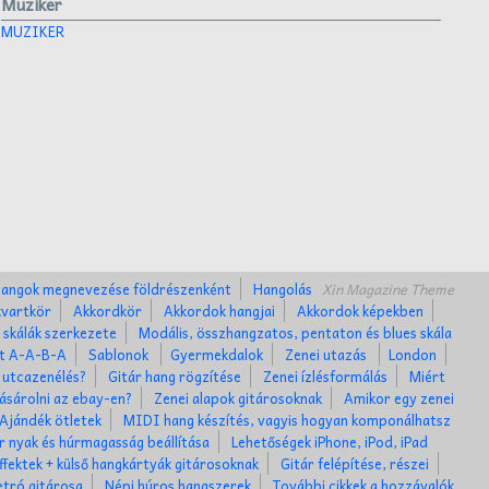
Muziker
MUZIKER
angok megnevezése földrészenként
Hangolás
Xin Magazine Theme
kvartkör
Akkordkör
Akkordok hangjai
Akkordok képekben
 skálák szerkezete
Modális, összhangzatos, pentaton és blues skála
et A-A-B-A
Sablonok
Gyermekdalok
Zenei utazás
London
 utcazenélés?
Gitár hang rögzítése
Zenei ízlésformálás
Miért
ásárolni az ebay-en?
Zenei alapok gitárosoknak
Amikor egy zenei
Ajándék ötletek
MIDI hang készítés, vagyis hogyan komponálhatsz
r nyak és húrmagasság beállítása
Lehetőségek iPhone, iPod, iPad
ffektek + külső hangkártyák gitárosoknak
Gitár felépítése, részei
tró gitárosa
Népi húros hangszerek
További cikkek a hozzávalók