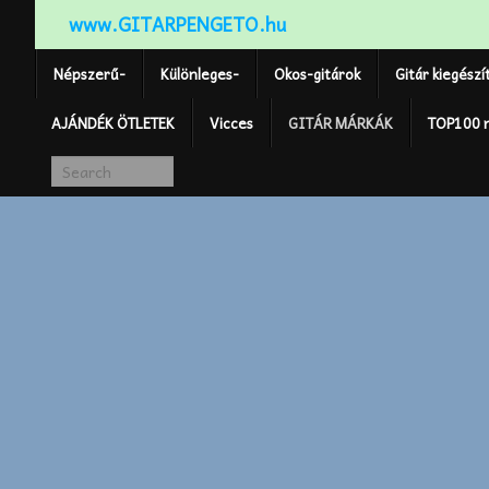
www.GITARPENGETO.hu
Népszerű-
Különleges-
Okos-gitárok
Gitár kiegészí
AJÁNDÉK ÖTLETEK
Vicces
GITÁR MÁRKÁK
TOP100 