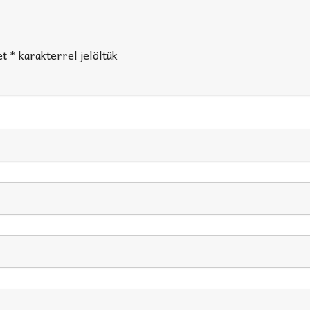
et
*
karakterrel jelöltük