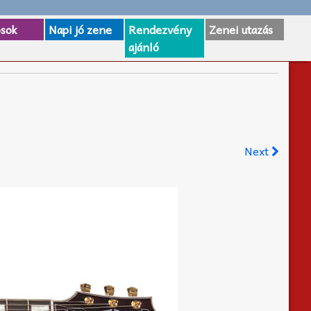
osok
Napi jó zene
Rendezvény
Zenei utazás
ajánló
Next