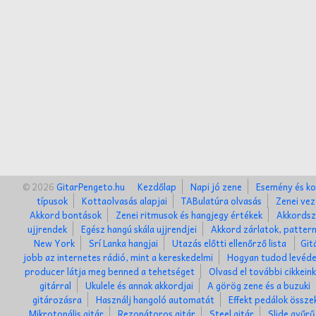
© 2026
GitarPengeto.hu
Kezdőlap
Napi jó zene
Esemény és ko
típusok
Kottaolvasás alapjai
TABulatúra olvasás
Zenei vez
Akkord bontások
Zenei ritmusok és hangjegy értékek
Akkordsz
ujjrendek
Egész hangú skála ujjrendjei
Akkord zárlatok, patter
New York
Srí Lanka hangjai
Utazás előtti ellenőrző lista
Git
jobb az internetes rádió, mint a kereskedelmi
Hogyan tudod levéde
producer látja meg benned a tehetséget
Olvasd el további cikkein
gitárral
Ukulele és annak akkordjai
A görög zene és a buzuki
gitározásra
Használj hangoló automatát
Effekt pedálok össze
Mikrotonális gitár
Rezonátoros gitár
Steel gitár
Slide gyűrű