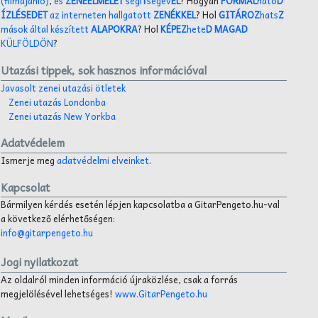
(filmajánló)
,
és
ZENEELMÉLET
segí
T
ségév
EL
? Hogyan
FORMÁL
hato
D
ÍZLÉSEDET
az interneten hallgatott
ZENÉKKEL
? Hol
GITÁROZ
hats
Z
mások által készített
ALAPOKRA
? Hol
KÉPEZ
hete
D MAGAD
KÜLFÖLDÖN
?
Utazási tippek, sok hasznos információval
Javasolt zenei utazási ötletek
Zenei utazás Londonba
Zenei utazás New Yorkba
Adatvédelem
Ismerje meg
adatvédelmi elveinket
.
Kapcsolat
Bármilyen kérdés esetén lépjen kapcsolatba a GitarPengeto.hu-val
a következő elérhetőségen:
info@gitarpengeto.hu
Jogi nyilatkozat
Az oldalról minden információ újraközlése, csak a forrás
megjelölésével lehetséges!
www.GitarPengeto.hu