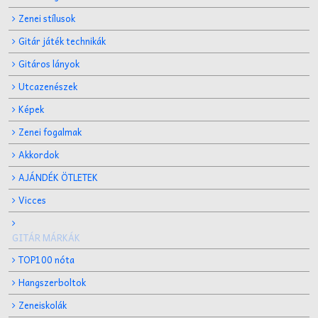
Zenei stílusok
Gitár játék technikák
Gitáros lányok
Utcazenészek
Képek
Zenei fogalmak
Akkordok
AJÁNDÉK ÖTLETEK
Vicces
GITÁR MÁRKÁK
TOP100 nóta
Hangszerboltok
Zeneiskolák