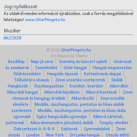
Jogi nyilatkozat
Az oldalról minden információ újraközlése, csak a forrás megjelölésével
lehetséges!
www.GitarPengeto.hu
Muziker
MUZIKER
© 2026
GitarPengeto.hu
Xin Magazine Theme
Kezdőlap
Napi jó zene
Esemény és koncert ajánló
Gitárosok
és zenekarok
Zeneelmélet
Gitár hangjai
Hangok megnevezése
földrészenként
Hangolás típusok
Kottaolvasás alapjai
TABulatúra olvasás
Zenei vezérlési szerkezetek
Skálák
Hangközök
Összhangzattan
Kvintkör, kvartkör
Akkordkör
Akkordok hangjai
Akkordok képekben
Akkord bontások
Zenei
ritmusok és hangjegy értékek
Akkordszóló
Improvizálás
elmélete
Modális, összhangzatos, pentaton és blues skálák
szerkezete
Modális, összhangzatos, pentaton és blues skála
ujjrendek
Egész hangú skála ujjrendjei
Akkord zárlatok,
patternek
Akkordmenetekre játszható skálák
Tengely-elmélet
Dalszerkezet A-A-B-A
Sablonok
Gyermekdalok
Zenei
utazás
London
New York
Srí Lanka hangjai
Utazás előtti