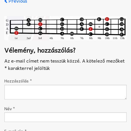
Previous
Akkord-kotta
TABok
Improvizáció
Vélemény, hozzászólás?
Az e-mail címet nem tesszük közzé.
A kötelező mezőket
*
karakterrel jelöltük
Hozzászólás
*
Név
*
E-mail cím
*