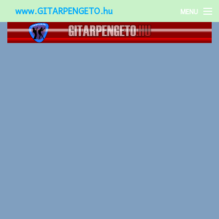
www.GITARPENGETO.hu
MENU
Népszerű-
Különleges-
Okos-gitárok
Gitár kiegészítők
Zenei stílusok
Gitár játék technikák
Gitáros lányok
Utcazenészek
Képek