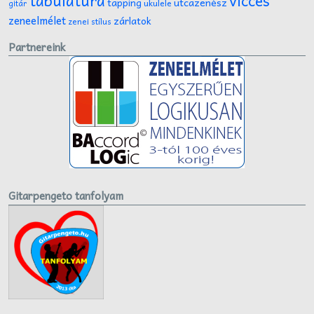
tabulatúra
vicces
tapping
utcazenész
ukulele
gitár
zeneelmélet
zárlatok
zenei stílus
Partnereink
Gitarpengeto tanfolyam