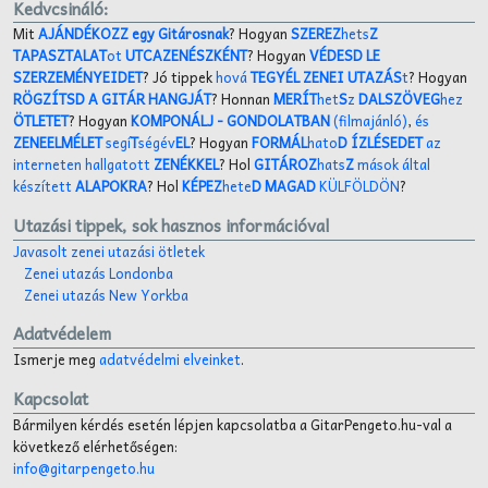
Kedvcsináló:
Mit
AJÁNDÉKOZZ egy Gitárosnak
? Hogyan
SZEREZ
hets
Z
TAPASZTALAT
ot
UTCAZENÉSZKÉNT
? Hogyan
VÉDESD LE
SZERZEMÉNYEIDET
? Jó tippek
hová
TEGYÉL ZENEI UTAZÁS
t
? Hogyan
RÖGZÍTSD A GITÁR HANGJÁT
? Honnan
MERÍT
het
S
z
DALSZÖVEG
hez
ÖTLETET
? Hogyan
KOMPONÁLJ
- GONDOLATBAN
(filmajánló)
,
és
ZENEELMÉLET
segí
T
ségév
EL
? Hogyan
FORMÁL
hato
D ÍZLÉSEDET
az
interneten hallgatott
ZENÉKKEL
? Hol
GITÁROZ
hats
Z
mások által
készített
ALAPOKRA
? Hol
KÉPEZ
hete
D MAGAD
KÜLFÖLDÖN
?
Utazási tippek, sok hasznos információval
Javasolt zenei utazási ötletek
Zenei utazás Londonba
Zenei utazás New Yorkba
Adatvédelem
Ismerje meg
adatvédelmi elveinket
.
Kapcsolat
Bármilyen kérdés esetén lépjen kapcsolatba a GitarPengeto.hu-val a
következő elérhetőségen:
info@gitarpengeto.hu