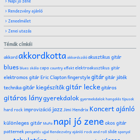
Napi jó zene
Rendezvény ajánló
Zeneelmélet
Zenei utazás
Témák címkéi
akkordkotta
akusztikus gitár
akkord
akkordszóló
blues
capo
elektroakusztikus gitár
effekt
blues skála
country
gitár
gitár játék
elektromos gitár
Eric Clapton
fingerstyle
gitár lecke
gitár kiegészítők
technika
gitáros
gitáros lány
gyerekdalok
gyermekdalok
hangolás típusok
Koncert ajánló
jazz
improvizáció
Jimi Hendrix
hard rock
napi jó zene
különleges gitár
okos gitár
MuPa
patternek
slide
Rendezvény ajánló
rock and roll
pengetés ujjal
spanyol