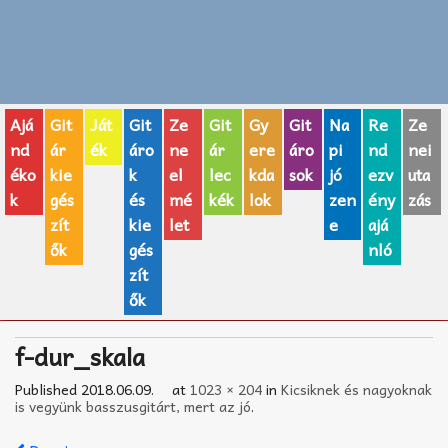
Zenei fogalmak
Akkordok
Ajá
Git
Ját
Git
Ze
Git
Gy
Git
Na
Re
Ze
AJÁNDÉK ÖTLETEK
nd
ár
ék
áro
ne
ár
ere
áro
pi
nd
nei
éko
kie
k
el
lec
kda
sok
jó
ezv
uta
Vicces
k
gés
és
mé
kék
lok
zen
ény
zás
GITÁR MÁRKÁK
zít
kie
let
e
ajá
ők
gés
nló
TOP100 nóta
zít
ők
Hangszerboltok
f-dur_skala
Zeneiskolák
Published
2018.06.09.
at
1023 × 204
in
Kicsiknek és nagyoknak
Zeneszerzés alapjai
is vegyünk basszusgitárt, mert az jó
.