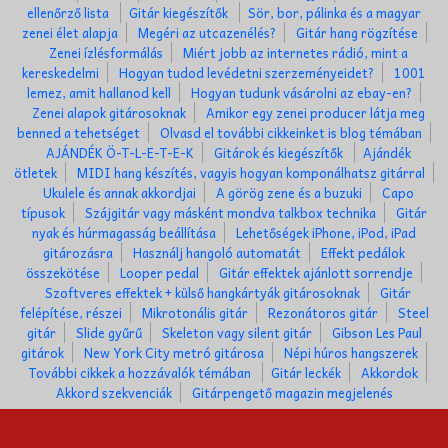
ellenőrző lista
Gitár kiegészítők
Sör, bor, pálinka és a magyar
zenei élet alapja
Megéri az utcazenélés?
Gitár hang rögzítése
Zenei ízlésformálás
Miért jobb az internetes rádió, mint a
kereskedelmi
Hogyan tudod levédetni szerzeményeidet?
1001
lemez, amit hallanod kell
Hogyan tudunk vásárolni az ebay-en?
Zenei alapok gitárosoknak
Amikor egy zenei producer látja meg
benned a tehetséget
Olvasd el további cikkeinket is blog témában
AJÁNDÉK Ö-T-L-E-T-E-K
Gitárok és kiegészítők
Ajándék
ötletek
MIDI hang készítés, vagyis hogyan komponálhatsz gitárral
Ukulele és annak akkordjai
A görög zene és a buzuki
Capo
típusok
Szájgitár vagy másként mondva talkbox technika
Gitár
nyak és húrmagasság beállítása
Lehetőségek iPhone, iPod, iPad
gitározásra
Használj hangoló automatát
Effekt pedálok
összekötése
Looper pedal
Gitár effektek ajánlott sorrendje
Szoftveres effektek + külső hangkártyák gitárosoknak
Gitár
felépítése, részei
Mikrotonális gitár
Rezonátoros gitár
Steel
gitár
Slide gyűrű
Skeleton vagy silent gitár
Gibson Les Paul
gitárok
New York City metró gitárosa
Népi húros hangszerek
További cikkek a hozzávalók témában
Gitár leckék
Akkordok
Akkord szekvenciák
Gitárpengető magazin megjelenés