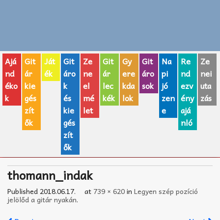
Zenei fogalmak
Akkordok
Ajá
Git
Ját
Git
Ze
Git
Gy
Git
Na
Re
Ze
AJÁNDÉK ÖTLETEK
nd
ár
ék
áro
ne
ár
ere
áro
pi
nd
nei
éko
kie
k
el
lec
kda
sok
jó
ezv
uta
Vicces
k
gés
és
mé
kék
lok
zen
ény
zás
GITÁR MÁRKÁK
zít
kie
let
e
ajá
ők
gés
nló
TOP100 nóta
zít
ők
Hangszerboltok
thomann_indak
Zeneiskolák
Published
2018.06.17.
at
739 × 620
in
Legyen szép pozíció
Zeneszerzés alapjai
jelölőd a gitár nyakán
.