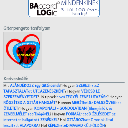
Gitarpengeto tanfolyam
Kedvcsináló:
Mit
AJÁNDÉKOZZ egy Gitárosnak
? Hogyan
SZEREZ
hets
Z
TAPASZTALAT
ot
UTCAZENÉSZKÉNT
? Hogyan
VÉDESD LE
SZERZEMÉNYEIDET
? Jó tippek
hová
TEGYÉL ZENEI UTAZÁS
t
? Hogyan
RÖGZÍTSD A GITÁR HANGJÁT
? Honnan
MERÍT
het
S
z
DALSZÖVEG
hez
ÖTLETET
? Hogyan
KOMPONÁLJ
- GONDOLATBAN
(filmajánló)
,
és
ZENEELMÉLET
segí
T
ségév
EL
? Hogyan
FORMÁL
hato
D ÍZLÉSEDET
az
interneten hallgatott
ZENÉKKEL
? Hol
GITÁROZ
hats
Z
mások által
készített
ALAPOKRA
? Hol
KÉPEZ
hete
D MAGAD
KÜLFÖLDÖN
?