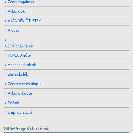
Zenei fogalmak
Akkordok
AJÁNDÉK ÖTLETEK
Vicces
GITÁR MÁRKÁK
TOP100 nóta
Hangszerboltok
Zeneiskolák
Zeneszerzés alapjai
Akkord-kotta
TABok
Improvizáció
GitárPengető.hu témái