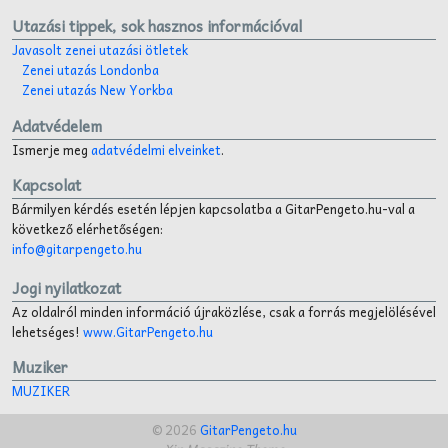
Utazási tippek, sok hasznos információval
Javasolt zenei utazási ötletek
Zenei utazás Londonba
Zenei utazás New Yorkba
Adatvédelem
Ismerje meg
adatvédelmi elveinket
.
Kapcsolat
Bármilyen kérdés esetén lépjen kapcsolatba a GitarPengeto.hu-val a
következő elérhetőségen:
info@gitarpengeto.hu
Jogi nyilatkozat
Az oldalról minden információ újraközlése, csak a forrás megjelölésével
lehetséges!
www.GitarPengeto.hu
Muziker
MUZIKER
© 2026
GitarPengeto.hu