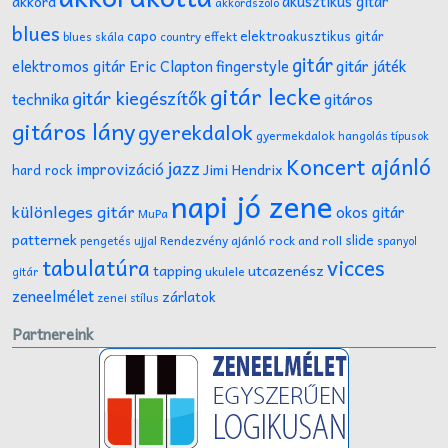
akusztikus gitár
akkord
akkordszóló
blues
capo
elektroakusztikus gitár
effekt
blues skála
country
gitár
gitár játék
elektromos gitár
Eric Clapton
fingerstyle
gitár lecke
gitár kiegészítők
technika
gitáros
gitáros lány
gyerekdalok
gyermekdalok
hangolás típusok
Koncert ajánló
jazz
improvizáció
Jimi Hendrix
hard rock
napi jó zene
különleges gitár
okos gitár
MuPa
patternek
slide
Rendezvény ajánló
rock and roll
pengetés ujjal
spanyol
tabulatúra
vicces
tapping
utcazenész
ukulele
gitár
zeneelmélet
zárlatok
zenei stílus
Partnereink