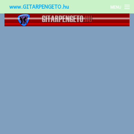
www.GITARPENGETO.hu
MENU
Népszerű-
Különleges-
Okos-gitárok
Gitár kiegészítők
Zenei stílusok
Gitár játék technikák
Gitáros lányok
Utcazenészek
Képek