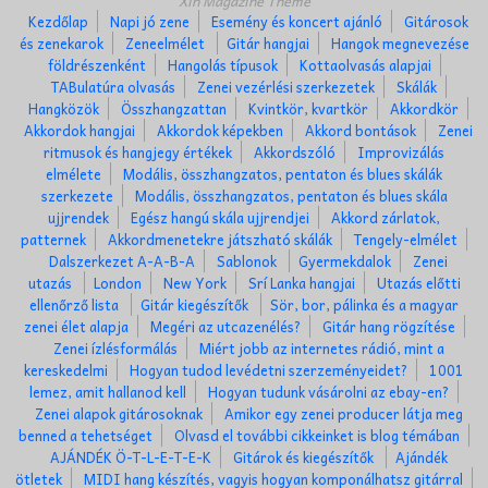
Xin Magazine Theme
Kezdőlap
Napi jó zene
Esemény és koncert ajánló
Gitárosok
és zenekarok
Zeneelmélet
Gitár hangjai
Hangok megnevezése
földrészenként
Hangolás típusok
Kottaolvasás alapjai
TABulatúra olvasás
Zenei vezérlési szerkezetek
Skálák
Hangközök
Összhangzattan
Kvintkör, kvartkör
Akkordkör
Akkordok hangjai
Akkordok képekben
Akkord bontások
Zenei
ritmusok és hangjegy értékek
Akkordszóló
Improvizálás
elmélete
Modális, összhangzatos, pentaton és blues skálák
szerkezete
Modális, összhangzatos, pentaton és blues skála
ujjrendek
Egész hangú skála ujjrendjei
Akkord zárlatok,
patternek
Akkordmenetekre játszható skálák
Tengely-elmélet
Dalszerkezet A-A-B-A
Sablonok
Gyermekdalok
Zenei
utazás
London
New York
Srí Lanka hangjai
Utazás előtti
ellenőrző lista
Gitár kiegészítők
Sör, bor, pálinka és a magyar
zenei élet alapja
Megéri az utcazenélés?
Gitár hang rögzítése
Zenei ízlésformálás
Miért jobb az internetes rádió, mint a
kereskedelmi
Hogyan tudod levédetni szerzeményeidet?
1001
lemez, amit hallanod kell
Hogyan tudunk vásárolni az ebay-en?
Zenei alapok gitárosoknak
Amikor egy zenei producer látja meg
benned a tehetséget
Olvasd el további cikkeinket is blog témában
AJÁNDÉK Ö-T-L-E-T-E-K
Gitárok és kiegészítők
Ajándék
ötletek
MIDI hang készítés, vagyis hogyan komponálhatsz gitárral