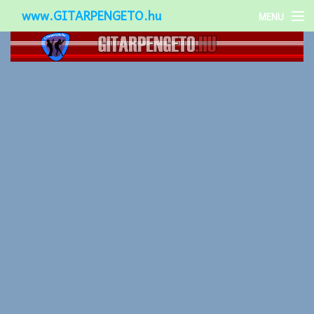
www.GITARPENGETO.hu
MENU
Népszerű-
Különleges-
Okos-gitárok
Gitár kiegészítők
Zenei stílusok
Gitár játék technikák
Gitáros lányok
Utcazenészek
Képek