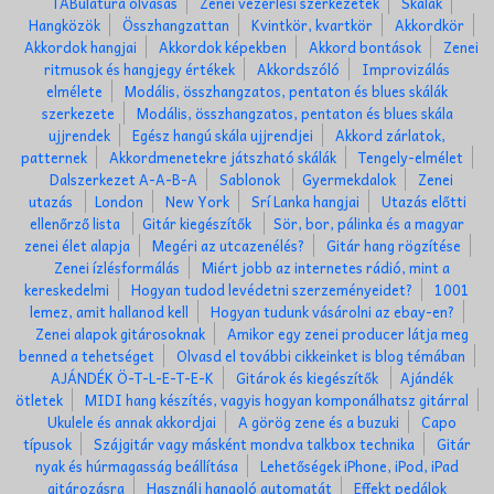
TABulatúra olvasás
Zenei vezérlési szerkezetek
Skálák
Hangközök
Összhangzattan
Kvintkör, kvartkör
Akkordkör
Akkordok hangjai
Akkordok képekben
Akkord bontások
Zenei
ritmusok és hangjegy értékek
Akkordszóló
Improvizálás
elmélete
Modális, összhangzatos, pentaton és blues skálák
szerkezete
Modális, összhangzatos, pentaton és blues skála
ujjrendek
Egész hangú skála ujjrendjei
Akkord zárlatok,
patternek
Akkordmenetekre játszható skálák
Tengely-elmélet
Dalszerkezet A-A-B-A
Sablonok
Gyermekdalok
Zenei
utazás
London
New York
Srí Lanka hangjai
Utazás előtti
ellenőrző lista
Gitár kiegészítők
Sör, bor, pálinka és a magyar
zenei élet alapja
Megéri az utcazenélés?
Gitár hang rögzítése
Zenei ízlésformálás
Miért jobb az internetes rádió, mint a
kereskedelmi
Hogyan tudod levédetni szerzeményeidet?
1001
lemez, amit hallanod kell
Hogyan tudunk vásárolni az ebay-en?
Zenei alapok gitárosoknak
Amikor egy zenei producer látja meg
benned a tehetséget
Olvasd el további cikkeinket is blog témában
AJÁNDÉK Ö-T-L-E-T-E-K
Gitárok és kiegészítők
Ajándék
ötletek
MIDI hang készítés, vagyis hogyan komponálhatsz gitárral
Ukulele és annak akkordjai
A görög zene és a buzuki
Capo
típusok
Szájgitár vagy másként mondva talkbox technika
Gitár
nyak és húrmagasság beállítása
Lehetőségek iPhone, iPod, iPad
gitározásra
Használj hangoló automatát
Effekt pedálok