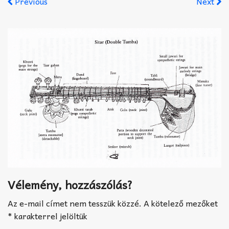
Previous
Next
Akkord-kotta
TABok
Improvizáció
Vélemény, hozzászólás?
Az e-mail címet nem tesszük közzé.
A kötelező mezőket
*
karakterrel jelöltük