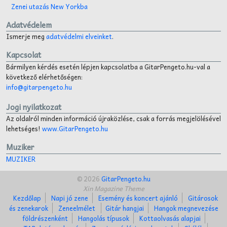
Zenei utazás New Yorkba
Adatvédelem
Ismerje meg
adatvédelmi elveinket
.
Kapcsolat
Bármilyen kérdés esetén lépjen kapcsolatba a GitarPengeto.hu-val a
következő elérhetőségen:
info@gitarpengeto.hu
Jogi nyilatkozat
Az oldalról minden információ újraközlése, csak a forrás megjelölésével
lehetséges!
www.GitarPengeto.hu
Muziker
MUZIKER
© 2026
GitarPengeto.hu
Xin Magazine Theme
Kezdőlap
Napi jó zene
Esemény és koncert ajánló
Gitárosok
és zenekarok
Zeneelmélet
Gitár hangjai
Hangok megnevezése
földrészenként
Hangolás típusok
Kottaolvasás alapjai