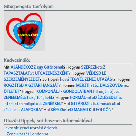
Gitarpengeto tanfolyam
Kedvcsináló:
Mit
AJÁNDÉKOZZ egy Gitárosnak
? Hogyan
SZEREZ
hets
Z
TAPASZTALAT
ot
UTCAZENÉSZKÉNT
? Hogyan
VÉDESD LE
SZERZEMÉNYEIDET
? Jó tippek
hová
TEGYÉL ZENEI UTAZÁS
t
? Hogyan
RÖGZÍTSD A GITÁR HANGJÁT
? Honnan
MERÍT
het
S
z
DALSZÖVEG
hez
ÖTLETET
? Hogyan
KOMPONÁLJ
- GONDOLATBAN
(filmajánló)
,
és
ZENEELMÉLET
segí
T
ségév
EL
? Hogyan
FORMÁL
hato
D ÍZLÉSEDET
az
interneten hallgatott
ZENÉKKEL
? Hol
GITÁROZ
hats
Z
mások által
készített
ALAPOKRA
? Hol
KÉPEZ
hete
D MAGAD
KÜLFÖLDÖN
?
Utazási tippek, sok hasznos információval
Javasolt zenei utazási ötletek
Zenei utazás Londonba