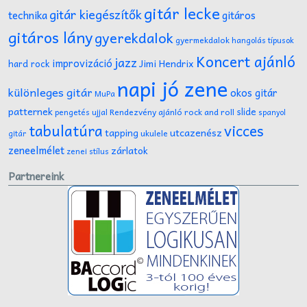
gitár lecke
gitár kiegészítők
technika
gitáros
gitáros lány
gyerekdalok
gyermekdalok
hangolás típusok
Koncert ajánló
jazz
improvizáció
Jimi Hendrix
hard rock
napi jó zene
különleges gitár
okos gitár
MuPa
patternek
slide
Rendezvény ajánló
rock and roll
pengetés ujjal
spanyol
tabulatúra
vicces
tapping
utcazenész
ukulele
gitár
zeneelmélet
zárlatok
zenei stílus
Partnereink