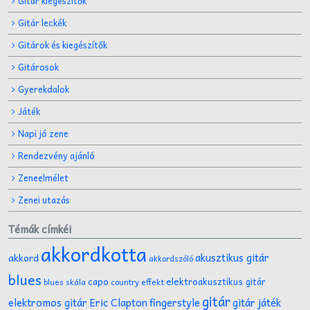
Gitár kiegészítők
Gitár leckék
Gitárok és kiegészítők
Gitárosok
Gyerekdalok
Játék
Napi jó zene
Rendezvény ajánló
Zeneelmélet
Zenei utazás
Témák címkéi
akkordkotta
akusztikus gitár
akkord
akkordszóló
blues
capo
elektroakusztikus gitár
effekt
blues skála
country
gitár
gitár játék
elektromos gitár
Eric Clapton
fingerstyle