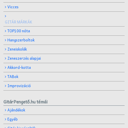
Vicces
GITÁR MÁRKÁK
TOP100 nóta
Hangszerboltok
Zeneiskolák
Zeneszerzés alapjai
Akkord-kotta
TABok
Improvizáció
GitárPengető.hu témái
Ajándékok
Egyéb