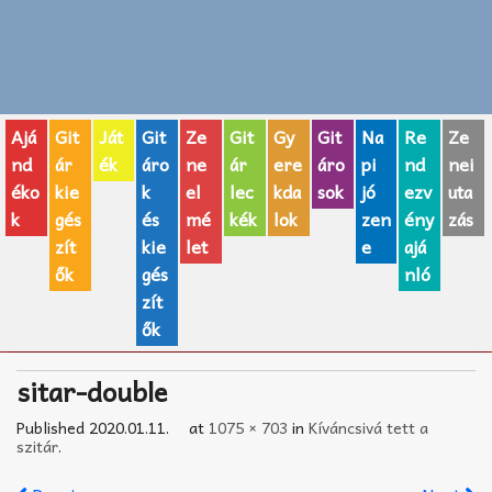
Zenei fogalmak
Akkordok
Ajá
Git
Ját
Git
Ze
Git
Gy
Git
Na
Re
Ze
AJÁNDÉK ÖTLETEK
nd
ár
ék
áro
ne
ár
ere
áro
pi
nd
nei
éko
kie
k
el
lec
kda
sok
jó
ezv
uta
Vicces
k
gés
és
mé
kék
lok
zen
ény
zás
GITÁR MÁRKÁK
zít
kie
let
e
ajá
ők
gés
nló
TOP100 nóta
zít
ők
Hangszerboltok
sitar-double
Zeneiskolák
Published
2020.01.11.
at
1075 × 703
in
Kíváncsivá tett a
Zeneszerzés alapjai
szitár
.