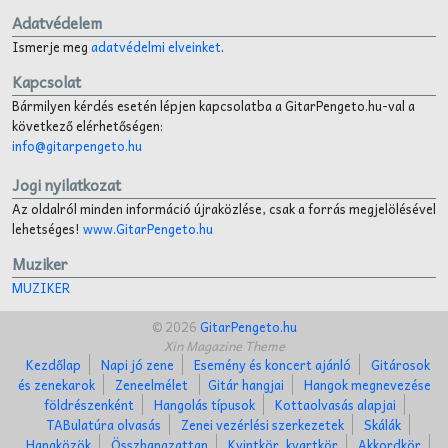
Adatvédelem
Ismerje meg
adatvédelmi elveinket
.
Kapcsolat
Bármilyen kérdés esetén lépjen kapcsolatba a GitarPengeto.hu-val a
következő elérhetőségen:
info@gitarpengeto.hu
Jogi nyilatkozat
Az oldalról minden információ újraközlése, csak a forrás megjelölésével
lehetséges!
www.GitarPengeto.hu
Muziker
MUZIKER
© 2026
GitarPengeto.hu
Xin Magazine Theme
Kezdőlap
Napi jó zene
Esemény és koncert ajánló
Gitárosok
és zenekarok
Zeneelmélet
Gitár hangjai
Hangok megnevezése
földrészenként
Hangolás típusok
Kottaolvasás alapjai
TABulatúra olvasás
Zenei vezérlési szerkezetek
Skálák
Hangközök
Összhangzattan
Kvintkör, kvartkör
Akkordkör