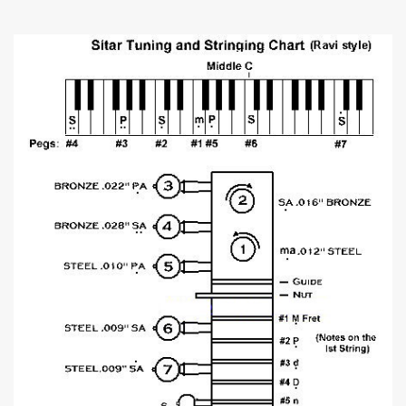
Akkord-kotta
TABok
Improvizáció