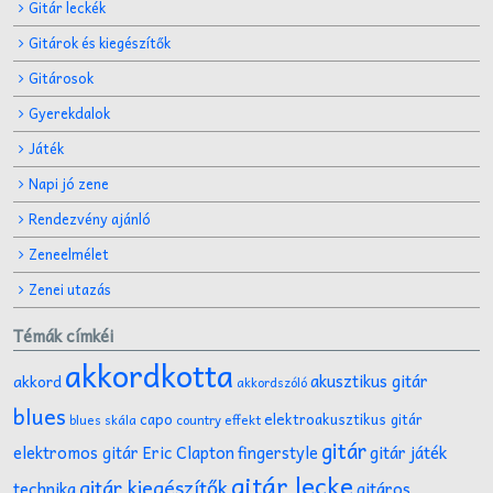
Gitár leckék
Gitárok és kiegészítők
Gitárosok
Gyerekdalok
Játék
Napi jó zene
Rendezvény ajánló
Zeneelmélet
Zenei utazás
Témák címkéi
akkordkotta
akusztikus gitár
akkord
akkordszóló
blues
capo
elektroakusztikus gitár
effekt
blues skála
country
gitár
gitár játék
elektromos gitár
Eric Clapton
fingerstyle
gitár lecke
gitár kiegészítők
technika
gitáros