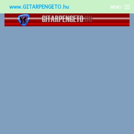
www.GITARPENGETO.hu
MENU
Népszerű-
Különleges-
Okos-gitárok
Gitár kiegészítők
Zenei stílusok
Gitár játék technikák
Gitáros lányok
Utcazenészek
Képek