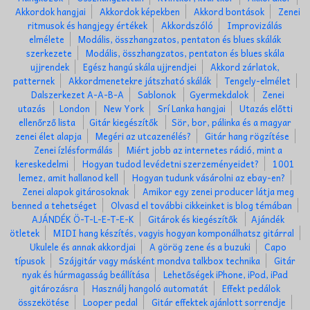
Akkordok hangjai
Akkordok képekben
Akkord bontások
Zenei
ritmusok és hangjegy értékek
Akkordszóló
Improvizálás
elmélete
Modális, összhangzatos, pentaton és blues skálák
szerkezete
Modális, összhangzatos, pentaton és blues skála
ujjrendek
Egész hangú skála ujjrendjei
Akkord zárlatok,
patternek
Akkordmenetekre játszható skálák
Tengely-elmélet
Dalszerkezet A-A-B-A
Sablonok
Gyermekdalok
Zenei
utazás
London
New York
Srí Lanka hangjai
Utazás előtti
ellenőrző lista
Gitár kiegészítők
Sör, bor, pálinka és a magyar
zenei élet alapja
Megéri az utcazenélés?
Gitár hang rögzítése
Zenei ízlésformálás
Miért jobb az internetes rádió, mint a
kereskedelmi
Hogyan tudod levédetni szerzeményeidet?
1001
lemez, amit hallanod kell
Hogyan tudunk vásárolni az ebay-en?
Zenei alapok gitárosoknak
Amikor egy zenei producer látja meg
benned a tehetséget
Olvasd el további cikkeinket is blog témában
AJÁNDÉK Ö-T-L-E-T-E-K
Gitárok és kiegészítők
Ajándék
ötletek
MIDI hang készítés, vagyis hogyan komponálhatsz gitárral
Ukulele és annak akkordjai
A görög zene és a buzuki
Capo
típusok
Szájgitár vagy másként mondva talkbox technika
Gitár
nyak és húrmagasság beállítása
Lehetőségek iPhone, iPod, iPad
gitározásra
Használj hangoló automatát
Effekt pedálok
összekötése
Looper pedal
Gitár effektek ajánlott sorrendje