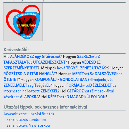
Kedvcsináló:
Mit
AJÁNDÉKOZZ egy Gitárosnak
? Hogyan
SZEREZ
hets
Z
TAPASZTALAT
ot
UTCAZENÉSZKÉNT
? Hogyan
VÉDESD LE
SZERZEMÉNYEIDET
? Jó tippek
hová
TEGYÉL ZENEI UTAZÁS
t
? Hogyan
RÖGZÍTSD A GITÁR HANGJÁT
? Honnan
MERÍT
het
S
z
DALSZÖVEG
hez
ÖTLETET
? Hogyan
KOMPONÁLJ
- GONDOLATBAN
(filmajánló)
,
és
ZENEELMÉLET
segí
T
ségév
EL
? Hogyan
FORMÁL
hato
D ÍZLÉSEDET
az
interneten hallgatott
ZENÉKKEL
? Hol
GITÁROZ
hats
Z
mások által
készített
ALAPOKRA
? Hol
KÉPEZ
hete
D MAGAD
KÜLFÖLDÖN
?
Utazási tippek, sok hasznos információval
Javasolt zenei utazási ötletek
Zenei utazás Londonba
Zenei utazás New Yorkba