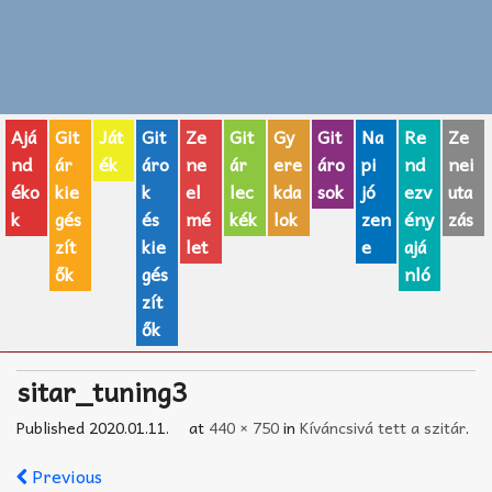
Zenei fogalmak
Akkordok
Ajá
Git
Ját
Git
Ze
Git
Gy
Git
Na
Re
Ze
AJÁNDÉK ÖTLETEK
nd
ár
ék
áro
ne
ár
ere
áro
pi
nd
nei
éko
kie
k
el
lec
kda
sok
jó
ezv
uta
Vicces
k
gés
és
mé
kék
lok
zen
ény
zás
GITÁR MÁRKÁK
zít
kie
let
e
ajá
ők
gés
nló
TOP100 nóta
zít
ők
Hangszerboltok
sitar_tuning3
Zeneiskolák
Published
2020.01.11.
at
440 × 750
in
Kíváncsivá tett a szitár
.
Zeneszerzés alapjai
Previous