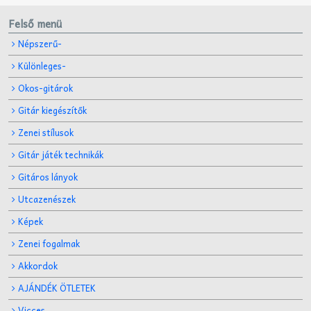
Felső menü
Népszerű-
Különleges-
Okos-gitárok
Gitár kiegészítők
Zenei stílusok
Gitár játék technikák
Gitáros lányok
Utcazenészek
Képek
Zenei fogalmak
Akkordok
AJÁNDÉK ÖTLETEK
Vicces