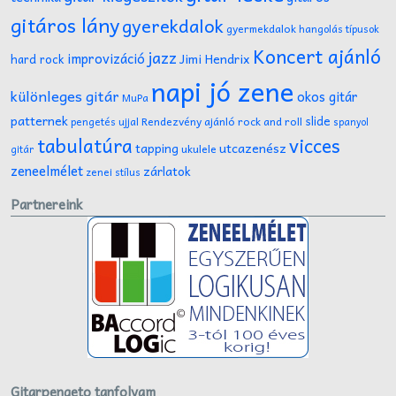
gitáros lány
gyerekdalok
gyermekdalok
hangolás típusok
Koncert ajánló
jazz
improvizáció
Jimi Hendrix
hard rock
napi jó zene
különleges gitár
okos gitár
MuPa
patternek
slide
Rendezvény ajánló
rock and roll
pengetés ujjal
spanyol
tabulatúra
vicces
tapping
utcazenész
ukulele
gitár
zeneelmélet
zárlatok
zenei stílus
Partnereink
Gitarpengeto tanfolyam