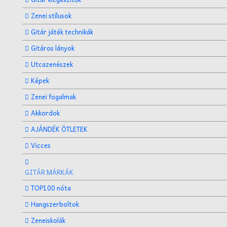
Zenei stílusok
Gitár játék technikák
Gitáros lányok
Utcazenészek
Képek
Zenei fogalmak
Akkordok
AJÁNDÉK ÖTLETEK
Vicces
GITÁR MÁRKÁK
TOP100 nóta
Hangszerboltok
Zeneiskolák