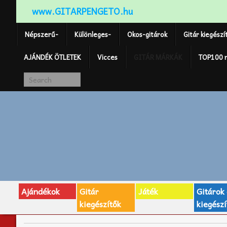
www.GITARPENGETO.hu
Népszerű-
Különleges-
Okos-gitárok
Gitár kiegészí
AJÁNDÉK ÖTLETEK
Vicces
GITÁR MÁRKÁK
TOP100 
Ajándékok
Gitár
Játék
Gitárok
kiegészítők
kiegészí