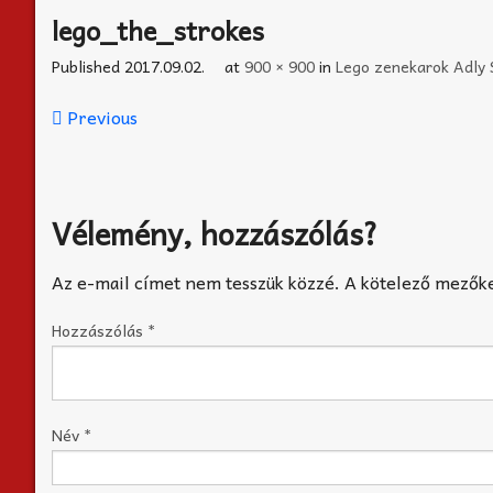
lego_the_strokes
Published
2017.09.02.
at
900 × 900
in
Lego zenekarok Adly S
Previous
Vélemény, hozzászólás?
Az e-mail címet nem tesszük közzé.
A kötelező mezők
Hozzászólás
*
Név
*