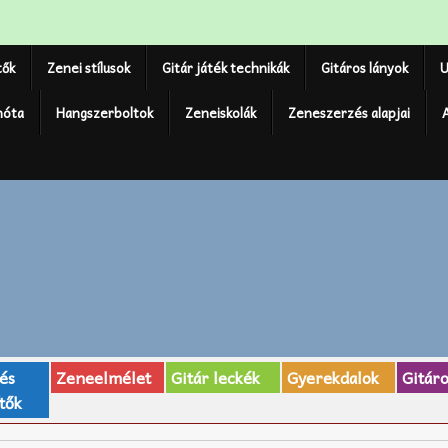
tők
Zenei stílusok
Gitár játék technikák
Gitáros lányok
U
nóta
Hangszerboltok
Zeneiskolák
Zeneszerzés alapjai
 és
Zeneelmélet
Gitár leckék
Gyerekdalok
Gitár
tők