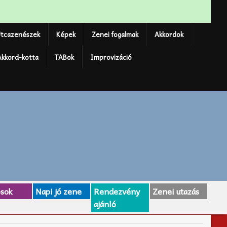
tcazenészek
Képek
Zenei fogalmak
Akkordok
Akkord-kotta
TABok
Improvizáció
osok
Napi jó zene
Rendezvény
Zenei utazás
ajánló