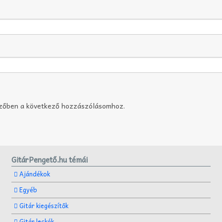
szőben a következő hozzászólásomhoz.
GitárPengető.hu témái
Ajándékok
Egyéb
Gitár kiegészítők
Gitár leckék