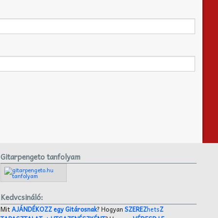
Gitarpengeto tanfolyam
Kedvcsináló:
Mit
AJÁNDÉKOZZ egy Gitárosnak
? Hogyan
SZEREZ
hets
Z