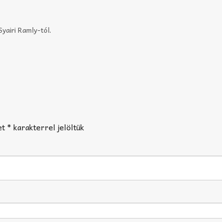
yairi Ramly-tól
.
et
*
karakterrel jelöltük