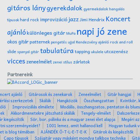
gitáros lány
gyerekdalok
gyermekdalok
hangolás
Koncert
jazz
improvizáció
Jimi Hendrix
hard rock
típusok
napi jó zene
ajánló
különleges gitár
MuPa
okos gitár
patternek
Rendezvény ajánló
rock and roll
pengetés ujjal
tabulatúra
tapping
utcazenész
slide
ukulele
spanyol gitár
vicces
zeneelmélet
zárlatok
zenei stílus
Partnereink
ncert ajánló
Gitárosok és zenekarok
Zeneelmélet
Gitár hangjai
H
érlési szerkezetek
Skálák
Hangközök
Összhangzattan
Kvintkör, 
óló
Improvizálás elmélete
Modális, összhangzatos, pentaton és blues
nek
Akkordmenetekre játszható skálák
Tengely-elmélet
Dalszerkez
ár kiegészítők
Sör, bor, pálinka és a magyar zenei élet alapja
Megéri az
tni szerzeményeidet?
1001 lemez, amit hallanod kell
Hogyan tudunk v
ket is blog témában
AJÁNDÉK Ö-T-L-E-T-E-K
Gitárok és kiegészítők
Capo típusok
Szájgitár vagy másként mondva talkbox technika
Gitá