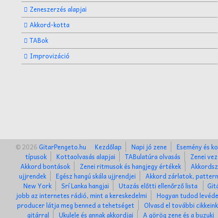
Zeneszerzés alapjai
Akkord-kotta
TABok
Improvizáció
© 2026
GitarPengeto.hu
Kezdőlap
Napi jó zene
Esemény és ko
típusok
Kottaolvasás alapjai
TABulatúra olvasás
Zenei vez
Akkord bontások
Zenei ritmusok és hangjegy értékek
Akkordsz
ujjrendek
Egész hangú skála ujjrendjei
Akkord zárlatok, patter
New York
Srí Lanka hangjai
Utazás előtti ellenőrző lista
Git
jobb az internetes rádió, mint a kereskedelmi
Hogyan tudod levéde
producer látja meg benned a tehetséget
Olvasd el további cikkein
gitárral
Ukulele és annak akkordjai
A görög zene és a buzuki