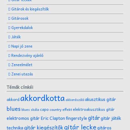
Gitárok és kiegészítők
Gitárosok
Gyerekdalok
Játék
Napi jó zene
Rendezvény ajánló
Zeneelmélet
Zenei utazás
Témák címkéi
akkordkotta
akusztikus gitár
akkord
akkordszóló
blues
capo
elektroakusztikus gitár
effekt
blues skála
country
gitár
gitár játék
elektromos gitár
Eric Clapton
fingerstyle
gitár lecke
gitár kiegészítők
technika
gitáros