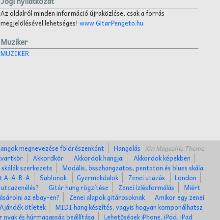
Jogi nyilatkozat
Az oldalról minden információ újraközlése, csak a forrás
megjelölésével lehetséges!
www.GitarPengeto.hu
Muziker
MUZIKER
angok megnevezése földrészenként
Hangolás
Xin Magazine Theme
kvartkör
Akkordkör
Akkordok hangjai
Akkordok képekben
 skálák szerkezete
Modális, összhangzatos, pentaton és blues skála
et A-A-B-A
Sablonok
Gyermekdalok
Zenei utazás
London
 utcazenélés?
Gitár hang rögzítése
Zenei ízlésformálás
Miért
ásárolni az ebay-en?
Zenei alapok gitárosoknak
Amikor egy zenei
Ajándék ötletek
MIDI hang készítés, vagyis hogyan komponálhatsz
r nyak és húrmagasság beállítása
Lehetőségek iPhone, iPod, iPad