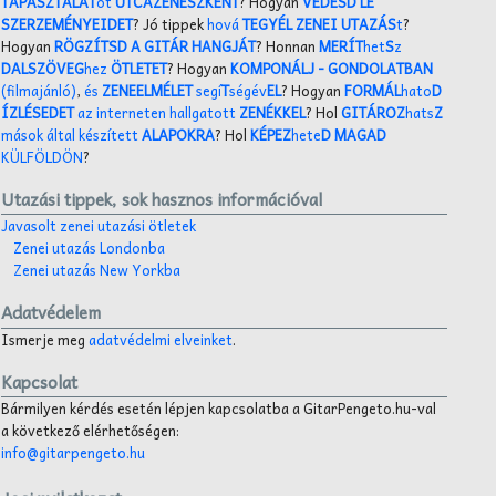
TAPASZTALAT
ot
UTCAZENÉSZKÉNT
? Hogyan
VÉDESD LE
SZERZEMÉNYEIDET
? Jó tippek
hová
TEGYÉL ZENEI UTAZÁS
t
?
Hogyan
RÖGZÍTSD A GITÁR HANGJÁT
? Honnan
MERÍT
het
S
z
DALSZÖVEG
hez
ÖTLETET
? Hogyan
KOMPONÁLJ
- GONDOLATBAN
(filmajánló)
,
és
ZENEELMÉLET
segí
T
ségév
EL
? Hogyan
FORMÁL
hato
D
ÍZLÉSEDET
az interneten hallgatott
ZENÉKKEL
? Hol
GITÁROZ
hats
Z
mások által készített
ALAPOKRA
? Hol
KÉPEZ
hete
D MAGAD
KÜLFÖLDÖN
?
Utazási tippek, sok hasznos információval
Javasolt zenei utazási ötletek
Zenei utazás Londonba
Zenei utazás New Yorkba
Adatvédelem
Ismerje meg
adatvédelmi elveinket
.
Kapcsolat
Bármilyen kérdés esetén lépjen kapcsolatba a GitarPengeto.hu-val
a következő elérhetőségen:
info@gitarpengeto.hu