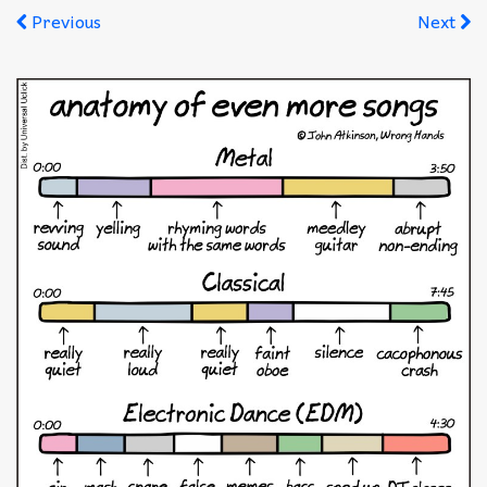
Akkord-kotta
Previous
Next
TABok
Improvizáció