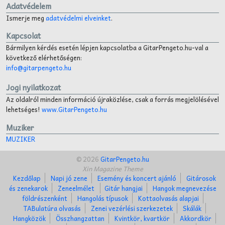
Adatvédelem
Ismerje meg
adatvédelmi elveinket
.
Kapcsolat
Bármilyen kérdés esetén lépjen kapcsolatba a GitarPengeto.hu-val a
következő elérhetőségen:
info@gitarpengeto.hu
Jogi nyilatkozat
Az oldalról minden információ újraközlése, csak a forrás megjelölésével
lehetséges!
www.GitarPengeto.hu
Muziker
MUZIKER
© 2026
GitarPengeto.hu
Xin Magazine Theme
Kezdőlap
Napi jó zene
Esemény és koncert ajánló
Gitárosok
és zenekarok
Zeneelmélet
Gitár hangjai
Hangok megnevezése
földrészenként
Hangolás típusok
Kottaolvasás alapjai
TABulatúra olvasás
Zenei vezérlési szerkezetek
Skálák
Hangközök
Összhangzattan
Kvintkör, kvartkör
Akkordkör