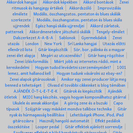
Akkordok hangjai
Akkordok képekben
Akkord bontások
Zenei
ritmusok és hangjegy értékek
Akkordszóló
Improvizálás
elmélete
Modális, összhangzatos, pentaton és blues skálák
szerkezete
Modális, összhangzatos, pentaton és blues skála
ujjrendek
Egész hangú skála ujjrendjei
Akkord zárlatok,
patternek
Akkordmenetekre játszható skálák
Tengely-elmélet
Dalszerkezet A-A-B-A
Sablonok
Gyermekdalok
Zenei
utazás
London
New York
Srí Lanka hangjai
Utazás előtti
ellenőrző lista
Gitár kiegészítők
Sör, bor, pálinka és a magyar
zenei élet alapja
Megéri az utcazenélés?
Gitár hang rögzítése
Zenei ízlésformálás
Miért jobb az internetes rádió, mint a
kereskedelmi
Hogyan tudod levédetni szerzeményeidet?
1001
lemez, amit hallanod kell
Hogyan tudunk vásárolni az ebay-en?
Zenei alapok gitárosoknak
Amikor egy zenei producer látja meg
benned a tehetséget
Olvasd el további cikkeinket is blog témában
AJÁNDÉK Ö-T-L-E-T-E-K
Gitárok és kiegészítők
Ajándék
ötletek
MIDI hang készítés, vagyis hogyan komponálhatsz gitárral
Ukulele és annak akkordjai
A görög zene és a buzuki
Capo
típusok
Szájgitár vagy másként mondva talkbox technika
Gitár
nyak és húrmagasság beállítása
Lehetőségek iPhone, iPod, iPad
gitározásra
Használj hangoló automatát
Effekt pedálok
összekötése
Looper pedal
Gitár effektek ajánlott sorrendje
Szoftveres effektek + külső hangkártyák gitárosoknak
Gitár