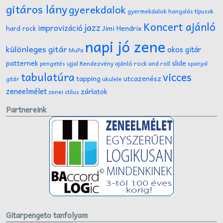
gitáros lány
gyerekdalok
gyermekdalok
hangolás típusok
Koncert ajánló
jazz
improvizáció
Jimi Hendrix
hard rock
napi jó zene
különleges gitár
okos gitár
MuPa
patternek
slide
Rendezvény ajánló
rock and roll
pengetés ujjal
spanyol
tabulatúra
vicces
tapping
utcazenész
ukulele
gitár
zeneelmélet
zárlatok
zenei stílus
Partnereink
Gitarpengeto tanfolyam