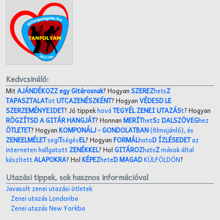
Kedvcsináló:
Mit
AJÁNDÉKOZZ egy Gitárosnak
? Hogyan
SZEREZ
hets
Z
TAPASZTALAT
ot
UTCAZENÉSZKÉNT
? Hogyan
VÉDESD LE
SZERZEMÉNYEIDET
? Jó tippek
hová
TEGYÉL ZENEI UTAZÁS
t
? Hogyan
RÖGZÍTSD A GITÁR HANGJÁT
? Honnan
MERÍT
het
S
z
DALSZÖVEG
hez
ÖTLETET
? Hogyan
KOMPONÁLJ
- GONDOLATBAN
(filmajánló)
,
és
ZENEELMÉLET
segí
T
ségév
EL
? Hogyan
FORMÁL
hato
D ÍZLÉSEDET
az
interneten hallgatott
ZENÉKKEL
? Hol
GITÁROZ
hats
Z
mások által
készített
ALAPOKRA
? Hol
KÉPEZ
hete
D MAGAD
KÜLFÖLDÖN
?
Utazási tippek, sok hasznos információval
Javasolt zenei utazási ötletek
Zenei utazás Londonba
Zenei utazás New Yorkba