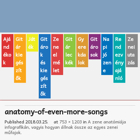
Zenei fogalmak
Akkordok
Ajá
Git
Ját
Git
Ze
Git
Gy
Git
Na
Re
Ze
AJÁNDÉK ÖTLETEK
nd
ár
ék
áro
ne
ár
ere
áro
pi
nd
nei
éko
kie
k
el
lec
kda
sok
jó
ezv
uta
Vicces
k
gés
és
mé
kék
lok
zen
ény
zás
GITÁR MÁRKÁK
zít
kie
let
e
ajá
ők
gés
nló
TOP100 nóta
zít
ők
Hangszerboltok
anatomy-of-even-more-songs
Zeneiskolák
Published
2018.03.25.
at
753 × 1203
in
A zene anatómiája
Zeneszerzés alapjai
infografikán, vagyis hogyan állnak össze az egyes zenei
műfajok
.