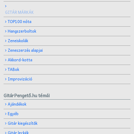
GITÁR MÁRKÁK
TOP100 nóta
Hangszerboltok
Zeneiskolák
Zeneszerzés alapjai
Akkord-kotta
TABok
Improvizáció
GitárPengető.hu témái
Ajándékok
Egyéb
Gitár kiegészítők
Gitár leckék