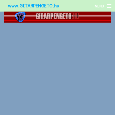
www.GITARPENGETO.hu
MENU
Népszerű-
Különleges-
Okos-gitárok
Gitár kiegészítők
Zenei stílusok
Gitár játék technikák
Gitáros lányok
Utcazenészek
Képek