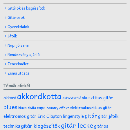
Gitárok és kiegészítők
Gitárosok
Gyerekdalok
Játék
Napi jó zene
Rendezvény ajánló
Zeneelmélet
Zenei utazás
Témák címkéi
akkordkotta
akusztikus gitár
akkord
akkordszóló
blues
capo
elektroakusztikus gitár
effekt
blues skála
country
gitár
gitár játék
elektromos gitár
Eric Clapton
fingerstyle
gitár lecke
gitár kiegészítők
technika
gitáros