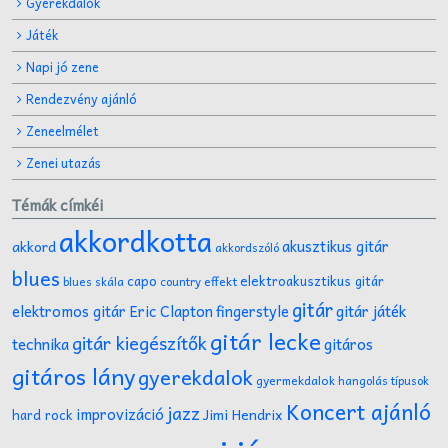
Gyerekdalok
Játék
Napi jó zene
Rendezvény ajánló
Zeneelmélet
Zenei utazás
Témák címkéi
akkordkotta
akusztikus gitár
akkord
akkordszóló
blues
capo
elektroakusztikus gitár
effekt
blues skála
country
gitár
gitár játék
elektromos gitár
Eric Clapton
fingerstyle
gitár lecke
gitár kiegészítők
technika
gitáros
gitáros lány
gyerekdalok
gyermekdalok
hangolás típusok
Koncert ajánló
jazz
improvizáció
Jimi Hendrix
hard rock