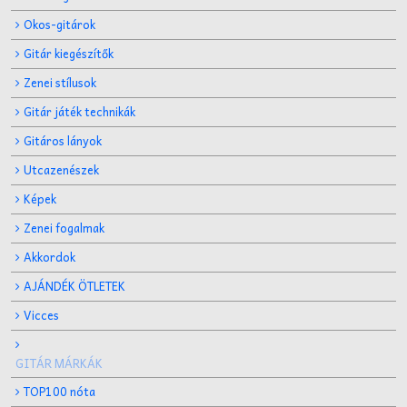
Okos-gitárok
Gitár kiegészítők
Zenei stílusok
Gitár játék technikák
Gitáros lányok
Utcazenészek
Képek
Zenei fogalmak
Akkordok
AJÁNDÉK ÖTLETEK
Vicces
GITÁR MÁRKÁK
TOP100 nóta