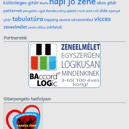
napi jó zene
különleges gitár
okos gitár
MuPa
patternek
slide
Rendezvény ajánló
rock and roll
pengetés ujjal
spanyol
tabulatúra
vicces
tapping
utcazenész
ukulele
gitár
zeneelmélet
zárlatok
zenei stílus
Partnereink
Gitarpengeto tanfolyam