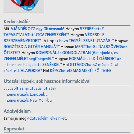
Kedvcsináló:
Mit
AJÁNDÉKOZZ egy Gitárosnak
? Hogyan
SZEREZ
hets
Z
TAPASZTALAT
ot
UTCAZENÉSZKÉNT
? Hogyan
VÉDESD LE
SZERZEMÉNYEIDET
? Jó tippek
hová
TEGYÉL ZENEI UTAZÁS
t
? Hogyan
RÖGZÍTSD A GITÁR HANGJÁT
? Honnan
MERÍT
het
S
z
DALSZÖVEG
hez
ÖTLETET
? Hogyan
KOMPONÁLJ
- GONDOLATBAN
(filmajánló)
,
és
ZENEELMÉLET
segí
T
ségév
EL
? Hogyan
FORMÁL
hato
D ÍZLÉSEDET
az
interneten hallgatott
ZENÉKKEL
? Hol
GITÁROZ
hats
Z
mások által
készített
ALAPOKRA
? Hol
KÉPEZ
hete
D MAGAD
KÜLFÖLDÖN
?
Utazási tippek, sok hasznos információval
Javasolt zenei utazási ötletek
Zenei utazás Londonba
Zenei utazás New Yorkba
Adatvédelem
Ismerje meg
adatvédelmi elveinket
.
Kapcsolat