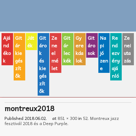
Zenei fogalmak
Akkordok
Ajá
Git
Ját
Git
Ze
Git
Gy
Git
Na
Re
Ze
AJÁNDÉK ÖTLETEK
nd
ár
ék
áro
ne
ár
ere
áro
pi
nd
nei
éko
kie
k
el
lec
kda
sok
jó
ezv
uta
Vicces
k
gés
és
mé
kék
lok
zen
ény
zás
GITÁR MÁRKÁK
zít
kie
let
e
ajá
ők
gés
nló
TOP100 nóta
zít
ők
Hangszerboltok
montreux2018
Zeneiskolák
Published
2018.06.02.
at
851 × 300
in
52. Montreux jazz
Zeneszerzés alapjai
fesztivál 2018 és a Deep Purple
.