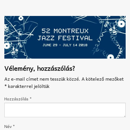
Akkord-kotta
TABok
Improvizáció
Vélemény, hozzászólás?
Az e-mail címet nem tesszük közzé.
A kötelező mezőket
*
karakterrel jelöltük
Hozzászólás
*
Név
*