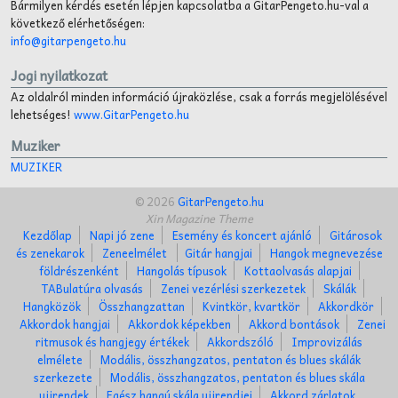
Bármilyen kérdés esetén lépjen kapcsolatba a GitarPengeto.hu-val a
következő elérhetőségen:
info@gitarpengeto.hu
Jogi nyilatkozat
Az oldalról minden információ újraközlése, csak a forrás megjelölésével
lehetséges!
www.GitarPengeto.hu
Muziker
MUZIKER
© 2026
GitarPengeto.hu
Xin Magazine Theme
Kezdőlap
Napi jó zene
Esemény és koncert ajánló
Gitárosok
és zenekarok
Zeneelmélet
Gitár hangjai
Hangok megnevezése
földrészenként
Hangolás típusok
Kottaolvasás alapjai
TABulatúra olvasás
Zenei vezérlési szerkezetek
Skálák
Hangközök
Összhangzattan
Kvintkör, kvartkör
Akkordkör
Akkordok hangjai
Akkordok képekben
Akkord bontások
Zenei
ritmusok és hangjegy értékek
Akkordszóló
Improvizálás
elmélete
Modális, összhangzatos, pentaton és blues skálák
szerkezete
Modális, összhangzatos, pentaton és blues skála
ujjrendek
Egész hangú skála ujjrendjei
Akkord zárlatok,