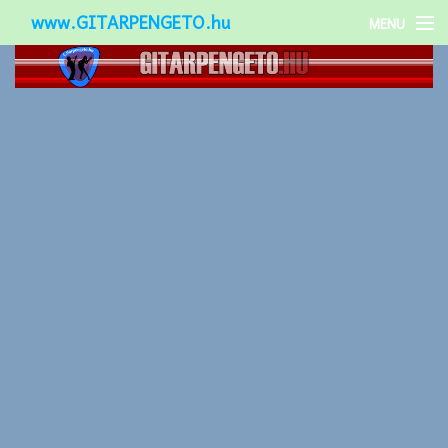
www.GITARPENGETO.hu
MENU
Népszerű-
Különleges-
Okos-gitárok
Gitár kiegészítők
Zenei stílusok
Gitár játék technikák
Gitáros lányok
Utcazenészek
Képek