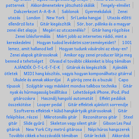
patternek
Akkordmenetekre játszható skálák
Tengely-elmélet
Dalszerkezet A-A-B-A
Sablonok
Gyermekdalok
Zenei
utazás
London
New York
Srí Lanka hangjai
Utazás előtti
ellenőrző lista
Gitár kiegészítők
Sör, bor, pálinka és a magyar
zenei élet alapja
Megéri az utcazenélés?
Gitár hang rögzítése
Zenei ízlésformálás
Miért jobb az internetes rádió, mint a
kereskedelmi
Hogyan tudod levédetni szerzeményeidet?
1001
lemez, amit hallanod kell
Hogyan tudunk vásárolni az ebay-en?
Zenei alapok gitárosoknak
Amikor egy zenei producer látja meg
benned a tehetséget
Olvasd el további cikkeinket is blog témában
AJÁNDÉK Ö-T-L-E-T-E-K
Gitárok és kiegészítők
Ajándék
ötletek
MIDI hang készítés, vagyis hogyan komponálhatsz gitárral
Ukulele és annak akkordjai
A görög zene és a buzuki
Capo
típusok
Szájgitár vagy másként mondva talkbox technika
Gitár
nyak és húrmagasság beállítása
Lehetőségek iPhone, iPod, iPad
gitározásra
Használj hangoló automatát
Effekt pedálok
összekötése
Looper pedal
Gitár effektek ajánlott sorrendje
Szoftveres effektek + külső hangkártyák gitárosoknak
Gitár
felépítése, részei
Mikrotonális gitár
Rezonátoros gitár
Steel
gitár
Slide gyűrű
Skeleton vagy silent gitár
Gibson Les Paul
gitárok
New York City metró gitárosa
Népi húros hangszerek
További cikkek a hozzávalók témában
Gitár leckék
Akkordok