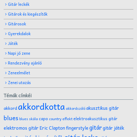
Gitár leckék
Gitárok és kiegészítők
Gitárosok
Gyerekdalok
Játék
Napi jó zene
Rendezvény ajánló
Zeneelmélet
Zenei utazás
Témák címkéi
akkordkotta
akusztikus gitár
akkord
akkordszóló
blues
capo
elektroakusztikus gitár
effekt
blues skála
country
gitár
gitár játék
elektromos gitár
Eric Clapton
fingerstyle