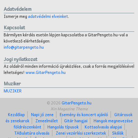
Adatvédelem
Ismerje meg
adatvédelmi elveinket
.
Kapcsolat
Bármilyen kérdés esetén lépjen kapcsolatba a GitarPengeto.hu-val a
következő elérhetőségen:
info@gitarpengeto.hu
Jogi nyilatkozat
Az oldalról minden információ újraközlése, csak a forrás megjelölésével
lehetséges!
www.GitarPengeto.hu
Muziker
MUZIKER
© 2026
GitarPengeto.hu
Xin Magazine Theme
Kezdőlap
Napi jó zene
Esemény és koncert ajánló
Gitárosok
és zenekarok
Zeneelmélet
Gitár hangjai
Hangok megnevezése
földrészenként
Hangolás típusok
Kottaolvasás alapjai
TABulatúra olvasás
Zenei vezérlési szerkezetek
Skálák