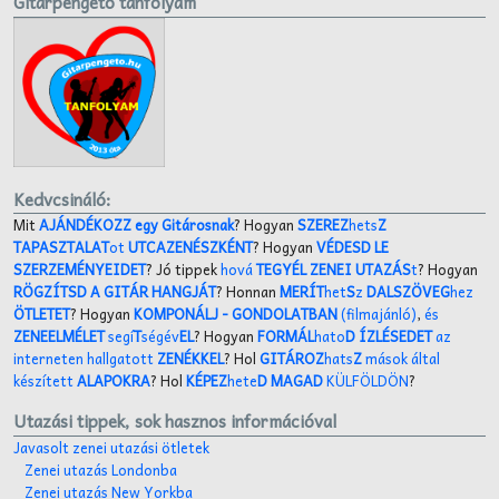
Gitarpengeto tanfolyam
Kedvcsináló:
Mit
AJÁNDÉKOZZ egy Gitárosnak
? Hogyan
SZEREZ
hets
Z
TAPASZTALAT
ot
UTCAZENÉSZKÉNT
? Hogyan
VÉDESD LE
SZERZEMÉNYEIDET
? Jó tippek
hová
TEGYÉL ZENEI UTAZÁS
t
? Hogyan
RÖGZÍTSD A GITÁR HANGJÁT
? Honnan
MERÍT
het
S
z
DALSZÖVEG
hez
ÖTLETET
? Hogyan
KOMPONÁLJ
- GONDOLATBAN
(filmajánló)
,
és
ZENEELMÉLET
segí
T
ségév
EL
? Hogyan
FORMÁL
hato
D ÍZLÉSEDET
az
interneten hallgatott
ZENÉKKEL
? Hol
GITÁROZ
hats
Z
mások által
készített
ALAPOKRA
? Hol
KÉPEZ
hete
D MAGAD
KÜLFÖLDÖN
?
Utazási tippek, sok hasznos információval
Javasolt zenei utazási ötletek
Zenei utazás Londonba
Zenei utazás New Yorkba