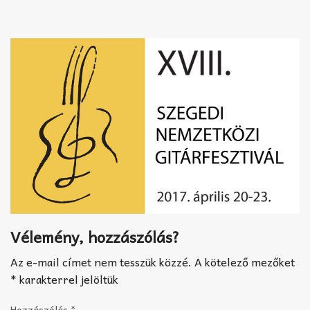
Akkord-kotta
TABok
Improvizáció
Vélemény, hozzászólás?
Az e-mail címet nem tesszük közzé.
A kötelező mezőket
*
karakterrel jelöltük
Hozzászólás
*