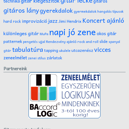
gitár lecke
gitár kiegészítők
technika
gitáros
gitáros lány
gyerekdalok
gyermekdalok
hangolás típusok
Koncert ajánló
jazz
improvizáció
Jimi Hendrix
hard rock
napi jó zene
különleges gitár
okos gitár
MuPa
patternek
slide
Rendezvény ajánló
rock and roll
pengetés ujjal
spanyol
tabulatúra
vicces
tapping
utcazenész
ukulele
gitár
zeneelmélet
zárlatok
zenei stílus
Partnereink