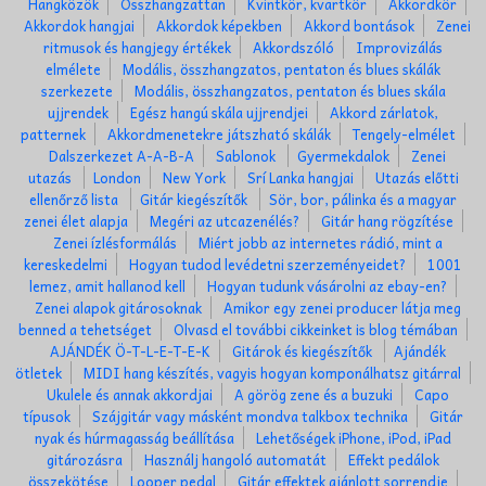
Hangközök
Összhangzattan
Kvintkör, kvartkör
Akkordkör
Akkordok hangjai
Akkordok képekben
Akkord bontások
Zenei
ritmusok és hangjegy értékek
Akkordszóló
Improvizálás
elmélete
Modális, összhangzatos, pentaton és blues skálák
szerkezete
Modális, összhangzatos, pentaton és blues skála
ujjrendek
Egész hangú skála ujjrendjei
Akkord zárlatok,
patternek
Akkordmenetekre játszható skálák
Tengely-elmélet
Dalszerkezet A-A-B-A
Sablonok
Gyermekdalok
Zenei
utazás
London
New York
Srí Lanka hangjai
Utazás előtti
ellenőrző lista
Gitár kiegészítők
Sör, bor, pálinka és a magyar
zenei élet alapja
Megéri az utcazenélés?
Gitár hang rögzítése
Zenei ízlésformálás
Miért jobb az internetes rádió, mint a
kereskedelmi
Hogyan tudod levédetni szerzeményeidet?
1001
lemez, amit hallanod kell
Hogyan tudunk vásárolni az ebay-en?
Zenei alapok gitárosoknak
Amikor egy zenei producer látja meg
benned a tehetséget
Olvasd el további cikkeinket is blog témában
AJÁNDÉK Ö-T-L-E-T-E-K
Gitárok és kiegészítők
Ajándék
ötletek
MIDI hang készítés, vagyis hogyan komponálhatsz gitárral
Ukulele és annak akkordjai
A görög zene és a buzuki
Capo
típusok
Szájgitár vagy másként mondva talkbox technika
Gitár
nyak és húrmagasság beállítása
Lehetőségek iPhone, iPod, iPad
gitározásra
Használj hangoló automatát
Effekt pedálok
összekötése
Looper pedal
Gitár effektek ajánlott sorrendje