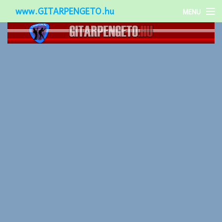
www.GITARPENGETO.hu
MENU
Népszerű-
Különleges-
Okos-gitárok
Gitár kiegészítők
Zenei stílusok
Gitár játék technikák
Gitáros lányok
Utcazenészek
Képek