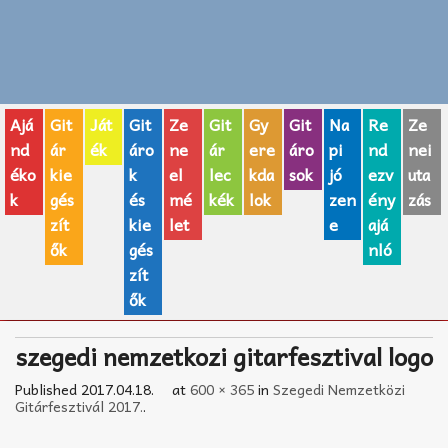
Zenei fogalmak
Akkordok
Ajá
Git
Ját
Git
Ze
Git
Gy
Git
Na
Re
Ze
AJÁNDÉK ÖTLETEK
nd
ár
ék
áro
ne
ár
ere
áro
pi
nd
nei
éko
kie
k
el
lec
kda
sok
jó
ezv
uta
Vicces
k
gés
és
mé
kék
lok
zen
ény
zás
GITÁR MÁRKÁK
zít
kie
let
e
ajá
ők
gés
nló
TOP100 nóta
zít
ők
Hangszerboltok
szegedi nemzetkozi gitarfesztival logo
Zeneiskolák
Published
2017.04.18.
at
600 × 365
in
Szegedi Nemzetközi
Zeneszerzés alapjai
Gitárfesztivál 2017.
.