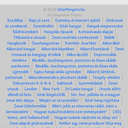
© 2026
GitarPengeto.hu
Xin Magazine Theme
Kezdőlap
Napi jó zene
Esemény és koncert ajánló
Gitárosok
és zenekarok
Zeneelmélet
Gitár hangjai
Hangok megnevezése
földrészenként
Hangolás típusok
Kottaolvasás alapjai
TABulatúra olvasás
Zenei vezérlési szerkezetek
Skálák
Hangközök
Összhangzattan
Kvintkör, kvartkör
Akkordkör
Akkordok hangjai
Akkordok képekben
Akkord bontások
Zenei
ritmusok és hangjegy értékek
Akkordszóló
Improvizálás
elmélete
Modális, összhangzatos, pentaton és blues skálák
szerkezete
Modális, összhangzatos, pentaton és blues skála
ujjrendek
Egész hangú skála ujjrendjei
Akkord zárlatok,
patternek
Akkordmenetekre játszható skálák
Tengely-elmélet
Dalszerkezet A-A-B-A
Sablonok
Gyermekdalok
Zenei
utazás
London
New York
Srí Lanka hangjai
Utazás előtti
ellenőrző lista
Gitár kiegészítők
Sör, bor, pálinka és a magyar
zenei élet alapja
Megéri az utcazenélés?
Gitár hang rögzítése
Zenei ízlésformálás
Miért jobb az internetes rádió, mint a
kereskedelmi
Hogyan tudod levédetni szerzeményeidet?
1001
lemez, amit hallanod kell
Hogyan tudunk vásárolni az ebay-en?
Zenei alapok gitárosoknak
Amikor egy zenei producer látja meg