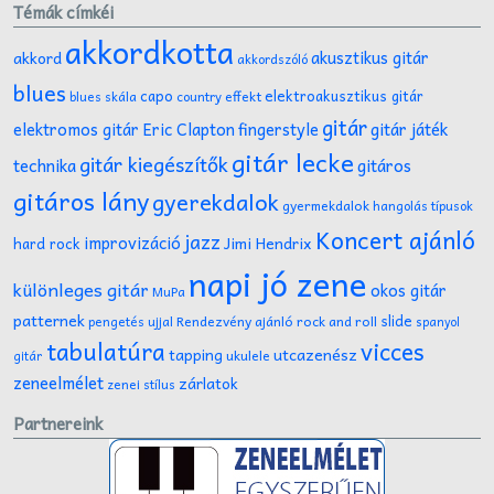
Témák címkéi
akkordkotta
akusztikus gitár
akkord
akkordszóló
blues
capo
elektroakusztikus gitár
effekt
blues skála
country
gitár
gitár játék
elektromos gitár
Eric Clapton
fingerstyle
gitár lecke
gitár kiegészítők
technika
gitáros
gitáros lány
gyerekdalok
gyermekdalok
hangolás típusok
Koncert ajánló
jazz
improvizáció
Jimi Hendrix
hard rock
napi jó zene
különleges gitár
okos gitár
MuPa
patternek
slide
Rendezvény ajánló
rock and roll
pengetés ujjal
spanyol
tabulatúra
vicces
tapping
utcazenész
ukulele
gitár
zeneelmélet
zárlatok
zenei stílus
Partnereink