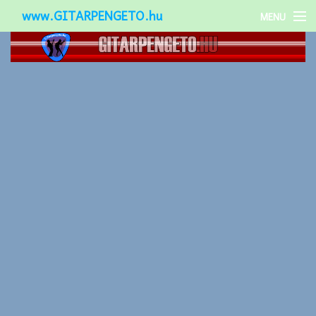
www.GITARPENGETO.hu
MENU
Népszerű-
Különleges-
Okos-gitárok
Gitár kiegészítők
Zenei stílusok
Gitár játék technikák
Gitáros lányok
Utcazenészek
Képek