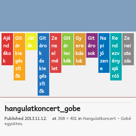
Zenei fogalmak
Akkordok
Ajá
Git
Ját
Git
Ze
Git
Gy
Git
Na
Re
Ze
AJÁNDÉK ÖTLETEK
nd
ár
ék
áro
ne
ár
ere
áro
pi
nd
nei
éko
kie
k
el
lec
kda
sok
jó
ezv
uta
Vicces
k
gés
és
mé
kék
lok
zen
ény
zás
GITÁR MÁRKÁK
zít
kie
let
e
ajá
ők
gés
nló
TOP100 nóta
zít
ők
Hangszerboltok
hangulatkoncert_gobe
Zeneiskolák
Published
2013.11.12.
at
368 × 401
in
Hangulatkoncert – Gobé
Zeneszerzés alapjai
együttes
.