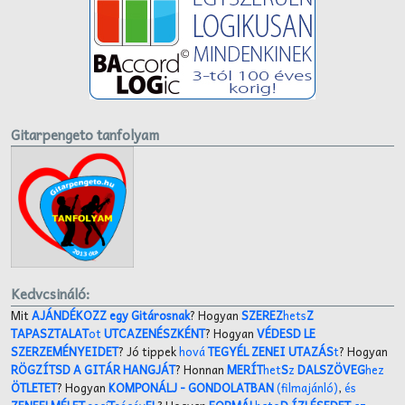
Gitarpengeto tanfolyam
Kedvcsináló:
Mit
AJÁNDÉKOZZ egy Gitárosnak
? Hogyan
SZEREZ
hets
Z
TAPASZTALAT
ot
UTCAZENÉSZKÉNT
? Hogyan
VÉDESD LE
SZERZEMÉNYEIDET
? Jó tippek
hová
TEGYÉL ZENEI UTAZÁS
t
? Hogyan
RÖGZÍTSD A GITÁR HANGJÁT
? Honnan
MERÍT
het
S
z
DALSZÖVEG
hez
ÖTLETET
? Hogyan
KOMPONÁLJ
- GONDOLATBAN
(filmajánló)
,
és