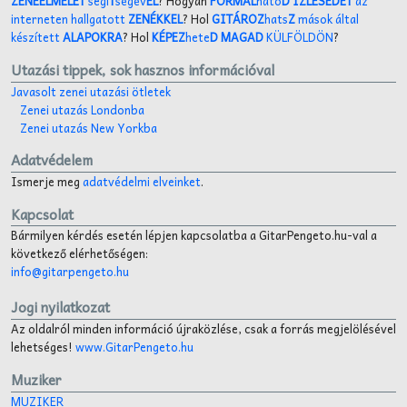
ZENEELMÉLET
segí
T
ségév
EL
? Hogyan
FORMÁL
hato
D ÍZLÉSEDET
az
interneten hallgatott
ZENÉKKEL
? Hol
GITÁROZ
hats
Z
mások által
készített
ALAPOKRA
? Hol
KÉPEZ
hete
D MAGAD
KÜLFÖLDÖN
?
Utazási tippek, sok hasznos információval
Javasolt zenei utazási ötletek
Zenei utazás Londonba
Zenei utazás New Yorkba
Adatvédelem
Ismerje meg
adatvédelmi elveinket
.
Kapcsolat
Bármilyen kérdés esetén lépjen kapcsolatba a GitarPengeto.hu-val a
következő elérhetőségen:
info@gitarpengeto.hu
Jogi nyilatkozat
Az oldalról minden információ újraközlése, csak a forrás megjelölésével
lehetséges!
www.GitarPengeto.hu
Muziker
MUZIKER