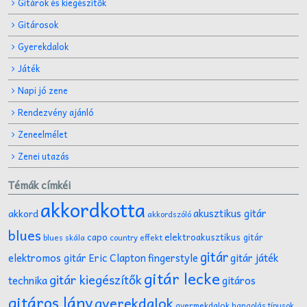
Gitárok és kiegészítők
Gitárosok
Gyerekdalok
Játék
Napi jó zene
Rendezvény ajánló
Zeneelmélet
Zenei utazás
Témák címkéi
akkordkotta
akusztikus gitár
akkord
akkordszóló
blues
capo
elektroakusztikus gitár
effekt
blues skála
country
gitár
gitár játék
elektromos gitár
Eric Clapton
fingerstyle
gitár lecke
gitár kiegészítők
technika
gitáros
gitáros lány
gyerekdalok
gyermekdalok
hangolás típusok