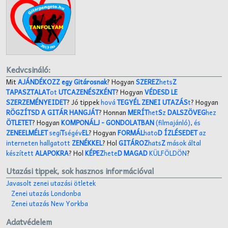
Kedvcsináló:
Mit
AJÁNDÉKOZZ egy Gitárosnak
? Hogyan
SZEREZ
hets
Z
TAPASZTALAT
ot
UTCAZENÉSZKÉNT
? Hogyan
VÉDESD LE
SZERZEMÉNYEIDET
? Jó tippek
hová
TEGYÉL ZENEI UTAZÁS
t
? Hogyan
RÖGZÍTSD A GITÁR HANGJÁT
? Honnan
MERÍT
het
S
z
DALSZÖVEG
hez
ÖTLETET
? Hogyan
KOMPONÁLJ
- GONDOLATBAN
(filmajánló)
,
és
ZENEELMÉLET
segí
T
ségév
EL
? Hogyan
FORMÁL
hato
D ÍZLÉSEDET
az
interneten hallgatott
ZENÉKKEL
? Hol
GITÁROZ
hats
Z
mások által
készített
ALAPOKRA
? Hol
KÉPEZ
hete
D MAGAD
KÜLFÖLDÖN
?
Utazási tippek, sok hasznos információval
Javasolt zenei utazási ötletek
Zenei utazás Londonba
Zenei utazás New Yorkba
Adatvédelem