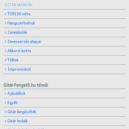
GITÁR MÁRKÁK
TOP100 nóta
Hangszerboltok
Zeneiskolák
Zeneszerzés alapjai
Akkord-kotta
TABok
Improvizáció
GitárPengető.hu témái
Ajándékok
Egyéb
Gitár kiegészítők
Gitár leckék