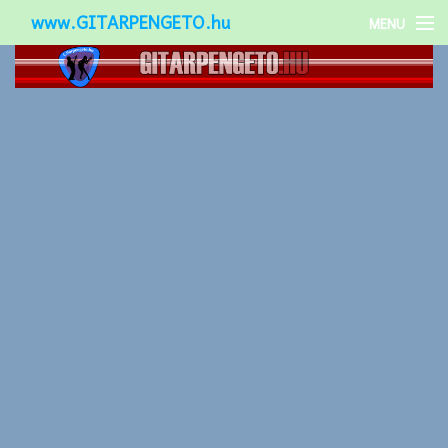
www.GITARPENGETO.hu
MENU
Népszerű-
Különleges-
Okos-gitárok
Gitár kiegészítők
Zenei stílusok
Gitár játék technikák
Gitáros lányok
Utcazenészek
Képek