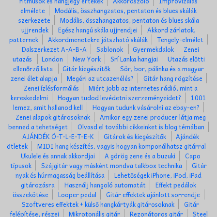
ritmusok és hangjegy értékek
Akkordszóló
Improvizálás
elmélete
Modális, összhangzatos, pentaton és blues skálák
szerkezete
Modális, összhangzatos, pentaton és blues skála
ujjrendek
Egész hangú skála ujjrendjei
Akkord zárlatok,
patternek
Akkordmenetekre játszható skálák
Tengely-elmélet
Dalszerkezet A-A-B-A
Sablonok
Gyermekdalok
Zenei
utazás
London
New York
Srí Lanka hangjai
Utazás előtti
ellenőrző lista
Gitár kiegészítők
Sör, bor, pálinka és a magyar
zenei élet alapja
Megéri az utcazenélés?
Gitár hang rögzítése
Zenei ízlésformálás
Miért jobb az internetes rádió, mint a
kereskedelmi
Hogyan tudod levédetni szerzeményeidet?
1001
lemez, amit hallanod kell
Hogyan tudunk vásárolni az ebay-en?
Zenei alapok gitárosoknak
Amikor egy zenei producer látja meg
benned a tehetséget
Olvasd el további cikkeinket is blog témában
AJÁNDÉK Ö-T-L-E-T-E-K
Gitárok és kiegészítők
Ajándék
ötletek
MIDI hang készítés, vagyis hogyan komponálhatsz gitárral
Ukulele és annak akkordjai
A görög zene és a buzuki
Capo
típusok
Szájgitár vagy másként mondva talkbox technika
Gitár
nyak és húrmagasság beállítása
Lehetőségek iPhone, iPod, iPad
gitározásra
Használj hangoló automatát
Effekt pedálok
összekötése
Looper pedal
Gitár effektek ajánlott sorrendje
Szoftveres effektek + külső hangkártyák gitárosoknak
Gitár
felépítése, részei
Mikrotonális gitár
Rezonátoros gitár
Steel