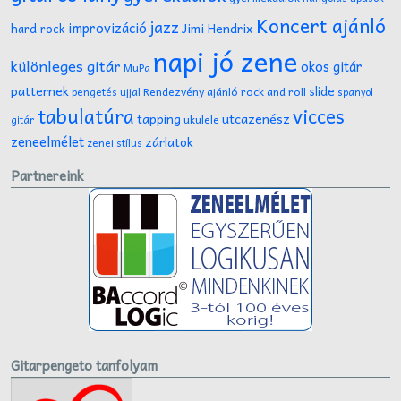
Koncert ajánló
jazz
improvizáció
Jimi Hendrix
hard rock
napi jó zene
különleges gitár
okos gitár
MuPa
patternek
slide
Rendezvény ajánló
rock and roll
pengetés ujjal
spanyol
tabulatúra
vicces
tapping
utcazenész
ukulele
gitár
zeneelmélet
zárlatok
zenei stílus
Partnereink
Gitarpengeto tanfolyam