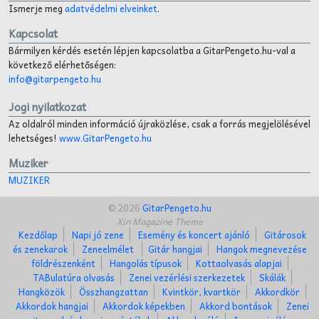
Ismerje meg
adatvédelmi elveinket
.
Kapcsolat
Bármilyen kérdés esetén lépjen kapcsolatba a GitarPengeto.hu-val a
következő elérhetőségen:
info@gitarpengeto.hu
Jogi nyilatkozat
Az oldalról minden információ újraközlése, csak a forrás megjelölésével
lehetséges!
www.GitarPengeto.hu
Muziker
MUZIKER
© 2026
GitarPengeto.hu
Xin Magazine Theme
Kezdőlap
Napi jó zene
Esemény és koncert ajánló
Gitárosok
és zenekarok
Zeneelmélet
Gitár hangjai
Hangok megnevezése
földrészenként
Hangolás típusok
Kottaolvasás alapjai
TABulatúra olvasás
Zenei vezérlési szerkezetek
Skálák
Hangközök
Összhangzattan
Kvintkör, kvartkör
Akkordkör
Akkordok hangjai
Akkordok képekben
Akkord bontások
Zenei