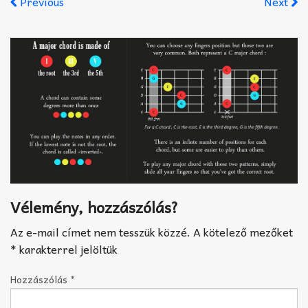
Previous
Next
Akkord-kotta
TABok
Improvizáció
Vélemény, hozzászólás?
Az e-mail címet nem tesszük közzé.
A kötelező mezőket
*
karakterrel jelöltük
Hozzászólás
*