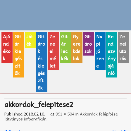
Zenei fogalmak
Akkordok
Ajá
Git
Ját
Git
Ze
Git
Gy
Git
Na
Re
Ze
AJÁNDÉK ÖTLETEK
nd
ár
ék
áro
ne
ár
ere
áro
pi
nd
nei
éko
kie
k
el
lec
kda
sok
jó
ezv
uta
Vicces
k
gés
és
mé
kék
lok
zen
ény
zás
GITÁR MÁRKÁK
zít
kie
let
e
ajá
ők
gés
nló
TOP100 nóta
zít
ők
Hangszerboltok
akkordok_felepitese2
Zeneiskolák
Published
2018.02.10.
at
991 × 504
in
Akkordok felépítése
Zeneszerzés alapjai
látványos infografikán
.