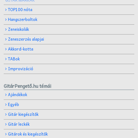
TOP100 nóta
Hangszerboltok
Zeneiskolák
Zeneszerzés alapjai
Akkord-kotta
TABok
Improvizáció
GitárPengető.hu témái
Ajándékok
Egyéb
Gitár kiegészítők
Gitár leckék
Gitárok és kiegészítők