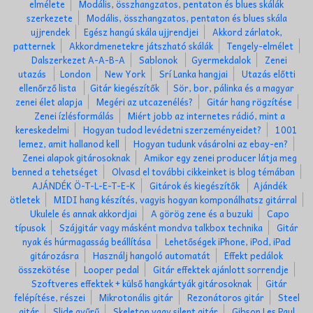
elmélete
Modális, összhangzatos, pentaton és blues skálák
szerkezete
Modális, összhangzatos, pentaton és blues skála
ujjrendek
Egész hangú skála ujjrendjei
Akkord zárlatok,
patternek
Akkordmenetekre játszható skálák
Tengely-elmélet
Dalszerkezet A-A-B-A
Sablonok
Gyermekdalok
Zenei
utazás
London
New York
Srí Lanka hangjai
Utazás előtti
ellenőrző lista
Gitár kiegészítők
Sör, bor, pálinka és a magyar
zenei élet alapja
Megéri az utcazenélés?
Gitár hang rögzítése
Zenei ízlésformálás
Miért jobb az internetes rádió, mint a
kereskedelmi
Hogyan tudod levédetni szerzeményeidet?
1001
lemez, amit hallanod kell
Hogyan tudunk vásárolni az ebay-en?
Zenei alapok gitárosoknak
Amikor egy zenei producer látja meg
benned a tehetséget
Olvasd el további cikkeinket is blog témában
AJÁNDÉK Ö-T-L-E-T-E-K
Gitárok és kiegészítők
Ajándék
ötletek
MIDI hang készítés, vagyis hogyan komponálhatsz gitárral
Ukulele és annak akkordjai
A görög zene és a buzuki
Capo
típusok
Szájgitár vagy másként mondva talkbox technika
Gitár
nyak és húrmagasság beállítása
Lehetőségek iPhone, iPod, iPad
gitározásra
Használj hangoló automatát
Effekt pedálok
összekötése
Looper pedal
Gitár effektek ajánlott sorrendje
Szoftveres effektek + külső hangkártyák gitárosoknak
Gitár
felépítése, részei
Mikrotonális gitár
Rezonátoros gitár
Steel
gitár
Slide gyűrű
Skeleton vagy silent gitár
Gibson Les Paul