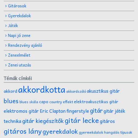
Gitárosok
Gyerekdalok
Játék
Napi jó zene
Rendezvény ajánló
Zeneelmélet
Zenei utazás
Témák címkéi
akkordkotta
akusztikus gitár
akkord
akkordszóló
blues
capo
elektroakusztikus gitár
effekt
blues skála
country
gitár
gitár játék
elektromos gitár
Eric Clapton
fingerstyle
gitár lecke
gitár kiegészítők
technika
gitáros
gitáros lány
gyerekdalok
gyermekdalok
hangolás típusok