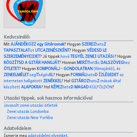
Kedvcsináló:
Mit
AJÁNDÉKOZZ egy Gitárosnak
? Hogyan
SZEREZ
hets
Z
TAPASZTALAT
ot
UTCAZENÉSZKÉNT
? Hogyan
VÉDESD LE
SZERZEMÉNYEIDET
? Jó tippek
hová
TEGYÉL ZENEI UTAZÁS
t
? Hogyan
RÖGZÍTSD A GITÁR HANGJÁT
? Honnan
MERÍT
het
S
z
DALSZÖVEG
hez
ÖTLETET
? Hogyan
KOMPONÁLJ
- GONDOLATBAN
(filmajánló)
,
és
ZENEELMÉLET
segí
T
ségév
EL
? Hogyan
FORMÁL
hato
D ÍZLÉSEDET
az
interneten hallgatott
ZENÉKKEL
? Hol
GITÁROZ
hats
Z
mások által
készített
ALAPOKRA
? Hol
KÉPEZ
hete
D MAGAD
KÜLFÖLDÖN
?
Utazási tippek, sok hasznos információval
Javasolt zenei utazási ötletek
Zenei utazás Londonba
Zenei utazás New Yorkba
Adatvédelem
Ismerje meg
adatvédelmi elveinket
.