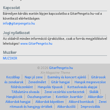
Kapcsolat
Bármilyen kérdés esetén lépjen kapcsolatba a GitarPengeto.hu-val a
következő elérhetőségen:
info@gitarpengeto.hu
Jogi nyilatkozat
Az oldalról minden információ újraközlése, csak a forrás megjelölésével
lehetséges!
www.GitarPengeto.hu
Muziker
MUZIKER
© 2026
GitarPengeto.hu
Xin Magazine Theme
Kezdőlap
Napi jó zene
Esemény és koncert ajánló
Gitárosok
és zenekarok
Zeneelmélet
Gitár hangjai
Hangok megnevezése
földrészenként
Hangolás típusok
Kottaolvasás alapjai
TABulatúra olvasás
Zenei vezérlési szerkezetek
Skálák
Hangközök
Összhangzattan
Kvintkör, kvartkör
Akkordkör
Akkordok hangjai
Akkordok képekben
Akkord bontások
Zenei
ritmusok és hangjegy értékek
Akkordszóló
Improvizálás