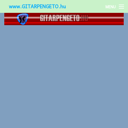
www.GITARPENGETO.hu
MENU
Népszerű-
Különleges-
Okos-gitárok
Gitár kiegészítők
Zenei stílusok
Gitár játék technikák
Gitáros lányok
Utcazenészek
Képek