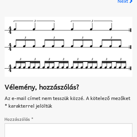
Next
Akkord-kotta
TABok
Improvizáció
Vélemény, hozzászólás?
Az e-mail címet nem tesszük közzé.
A kötelező mezőket
*
karakterrel jelöltük
Hozzászólás
*