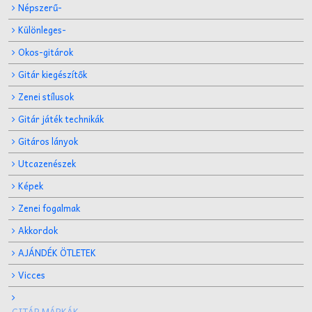
Népszerű-
Különleges-
Okos-gitárok
Gitár kiegészítők
Zenei stílusok
Gitár játék technikák
Gitáros lányok
Utcazenészek
Képek
Zenei fogalmak
Akkordok
AJÁNDÉK ÖTLETEK
Vicces
GITÁR MÁRKÁK