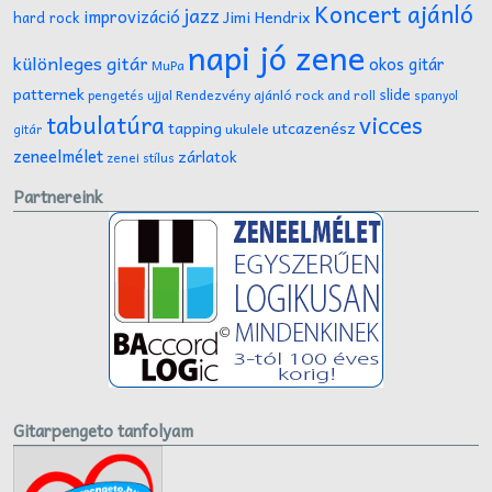
Koncert ajánló
jazz
improvizáció
Jimi Hendrix
hard rock
napi jó zene
különleges gitár
okos gitár
MuPa
patternek
slide
Rendezvény ajánló
rock and roll
pengetés ujjal
spanyol
tabulatúra
vicces
tapping
utcazenész
ukulele
gitár
zeneelmélet
zárlatok
zenei stílus
Partnereink
Gitarpengeto tanfolyam