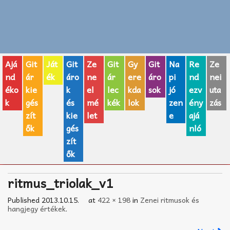
Zenei fogalmak
Akkordok
Ajá
Git
Ját
Git
Ze
Git
Gy
Git
Na
Re
Ze
AJÁNDÉK ÖTLETEK
nd
ár
ék
áro
ne
ár
ere
áro
pi
nd
nei
éko
kie
k
el
lec
kda
sok
jó
ezv
uta
Vicces
k
gés
és
mé
kék
lok
zen
ény
zás
GITÁR MÁRKÁK
zít
kie
let
e
ajá
ők
gés
nló
TOP100 nóta
zít
ők
Hangszerboltok
ritmus_triolak_v1
Zeneiskolák
Published
2013.10.15.
at
422 × 198
in
Zenei ritmusok és
Zeneszerzés alapjai
hangjegy értékek
.