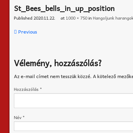
St_Bees_bells_in_up_position
Published
2020.11.22.
at
1000 × 750
in
Hangoljunk harango
Previous
Vélemény, hozzászólás?
Az e-mail címet nem tesszük közzé.
A kötelező mezők
Hozzászólás
*
Név
*