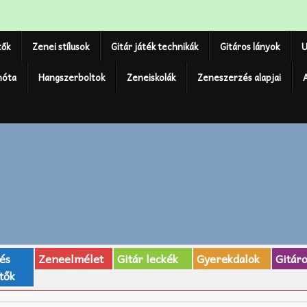
tők
Zenei stílusok
Gitár játék technikák
Gitáros lányok
U
nóta
Hangszerboltok
Zeneiskolák
Zeneszerzés alapjai
 és
Zeneelmélet
Gitár leckék
Gyerekdalok
Gitár
tők