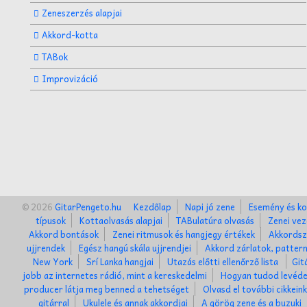
Zeneszerzés alapjai
Akkord-kotta
TABok
Improvizáció
© 2026
GitarPengeto.hu
Kezdőlap
Napi jó zene
Esemény és ko
típusok
Kottaolvasás alapjai
TABulatúra olvasás
Zenei vez
Akkord bontások
Zenei ritmusok és hangjegy értékek
Akkordsz
ujjrendek
Egész hangú skála ujjrendjei
Akkord zárlatok, patter
New York
Srí Lanka hangjai
Utazás előtti ellenőrző lista
Git
jobb az internetes rádió, mint a kereskedelmi
Hogyan tudod levéde
producer látja meg benned a tehetséget
Olvasd el további cikkein
gitárral
Ukulele és annak akkordjai
A görög zene és a buzuki