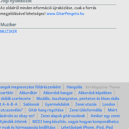
Jogi nyilatkozat
Az oldalról minden információ újraközlése, csak a forrás
megjelölésével lehetséges!
www.GitarPengeto.hu
Muziker
MUZIKER
angok megnevezése földrészenként
Hangolás
Xin Magazine Theme
kvartkör
Akkordkör
Akkordok hangjai
Akkordok képekben
 skálák szerkezete
Modális, összhangzatos, pentaton és blues skála
et A-A-B-A
Sablonok
Gyermekdalok
Zenei utazás
London
 utcazenélés?
Gitár hang rögzítése
Zenei ízlésformálás
Miért
ásárolni az ebay-en?
Zenei alapok gitárosoknak
Amikor egy zenei
Ajándék ötletek
MIDI hang készítés, vagyis hogyan komponálhatsz
r nyak és húrmagasság beállítása
Lehetőségek iPhone, iPod, iPad