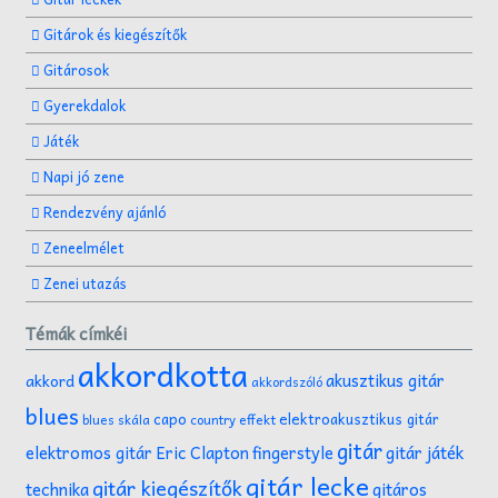
Gitárok és kiegészítők
Gitárosok
Gyerekdalok
Játék
Napi jó zene
Rendezvény ajánló
Zeneelmélet
Zenei utazás
Témák címkéi
akkordkotta
akusztikus gitár
akkord
akkordszóló
blues
capo
elektroakusztikus gitár
effekt
blues skála
country
gitár
gitár játék
elektromos gitár
Eric Clapton
fingerstyle
gitár lecke
gitár kiegészítők
technika
gitáros