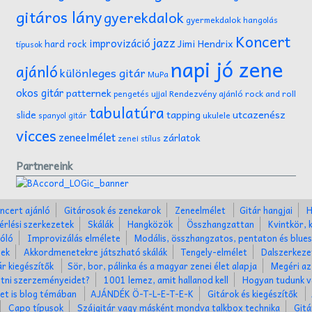
gitáros lány
gyerekdalok
gyermekdalok
hangolás
Koncert
jazz
improvizáció
Jimi Hendrix
hard rock
típusok
napi jó zene
ajánló
különleges gitár
MuPa
okos gitár
patternek
Rendezvény ajánló
rock and roll
pengetés ujjal
tabulatúra
tapping
utcazenész
slide
ukulele
spanyol gitár
vicces
zeneelmélet
zárlatok
zenei stílus
Partnereink
ncert ajánló
Gitárosok és zenekarok
Zeneelmélet
Gitár hangjai
H
érlési szerkezetek
Skálák
Hangközök
Összhangzattan
Kvintkör, 
óló
Improvizálás elmélete
Modális, összhangzatos, pentaton és blues
nek
Akkordmenetekre játszható skálák
Tengely-elmélet
Dalszerkez
ár kiegészítők
Sör, bor, pálinka és a magyar zenei élet alapja
Megéri az
tni szerzeményeidet?
1001 lemez, amit hallanod kell
Hogyan tudunk v
ket is blog témában
AJÁNDÉK Ö-T-L-E-T-E-K
Gitárok és kiegészítők
Capo típusok
Szájgitár vagy másként mondva talkbox technika
Gitá