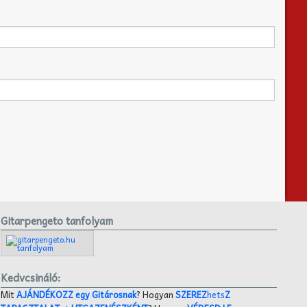
Gitarpengeto tanfolyam
Kedvcsináló:
Mit
AJÁNDÉKOZZ egy Gitárosnak
? Hogyan
SZEREZ
hets
Z