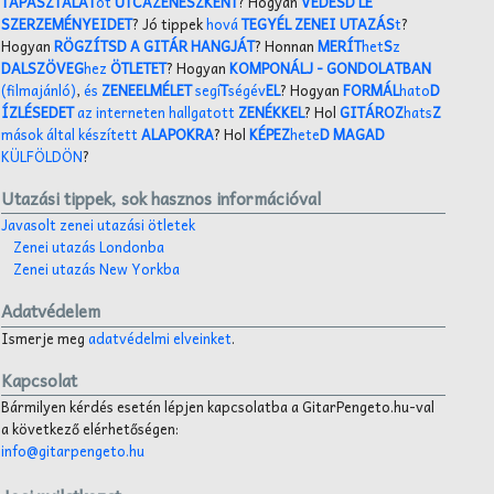
TAPASZTALAT
ot
UTCAZENÉSZKÉNT
? Hogyan
VÉDESD LE
SZERZEMÉNYEIDET
? Jó tippek
hová
TEGYÉL ZENEI UTAZÁS
t
?
Hogyan
RÖGZÍTSD A GITÁR HANGJÁT
? Honnan
MERÍT
het
S
z
DALSZÖVEG
hez
ÖTLETET
? Hogyan
KOMPONÁLJ
- GONDOLATBAN
(filmajánló)
,
és
ZENEELMÉLET
segí
T
ségév
EL
? Hogyan
FORMÁL
hato
D
ÍZLÉSEDET
az interneten hallgatott
ZENÉKKEL
? Hol
GITÁROZ
hats
Z
mások által készített
ALAPOKRA
? Hol
KÉPEZ
hete
D MAGAD
KÜLFÖLDÖN
?
Utazási tippek, sok hasznos információval
Javasolt zenei utazási ötletek
Zenei utazás Londonba
Zenei utazás New Yorkba
Adatvédelem
Ismerje meg
adatvédelmi elveinket
.
Kapcsolat
Bármilyen kérdés esetén lépjen kapcsolatba a GitarPengeto.hu-val
a következő elérhetőségen:
info@gitarpengeto.hu