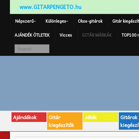
www.GITARPENGETO.hu
Népszerű-
Különleges-
Okos-gitárok
Gitár kiegészí
AJÁNDÉK ÖTLETEK
Vicces
GITÁR MÁRKÁK
TOP100 
Ajándékok
Gitár
Játék
Gitárok
kiegészítők
kiegészí