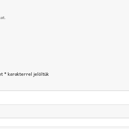
kat
.
et
*
karakterrel jelöltük