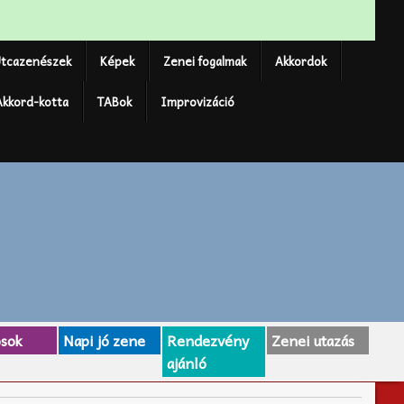
tcazenészek
Képek
Zenei fogalmak
Akkordok
Akkord-kotta
TABok
Improvizáció
osok
Napi jó zene
Rendezvény
Zenei utazás
ajánló