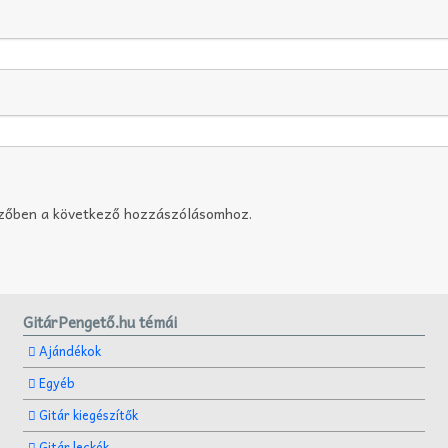
szőben a következő hozzászólásomhoz.
GitárPengető.hu témái
Ajándékok
Egyéb
Gitár kiegészítők
Gitár leckék