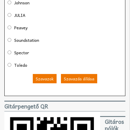
Johnson
JULIA
Peavey
Soundstation
Spector
Toledo
Szavazok
Szavazás állása
Gitárpengető QR
Gitáros
pólók