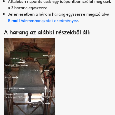
Általában naponta csak egy időpontban szólal meg csak
a 3 harang egyszerre.
Jelen esetben a három harang egyszerre megszólalva
E moll
hármashangzatot eredményez
.
A harang az alábbi részekből áll: