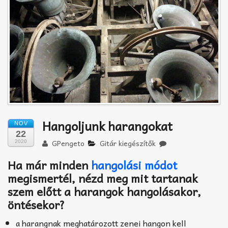
Akkord-kotta
TABok
Improvizáció
Hangoljunk harangokat
NOV
22
GPengeto
Gitár kiegészítők
2020
Ha már minden
hangolási módot
megismertél, nézd meg mit tartanak
szem előtt a harangok hangolásakor,
öntésekor?
a harangnak meghatározott zenei hangon kell