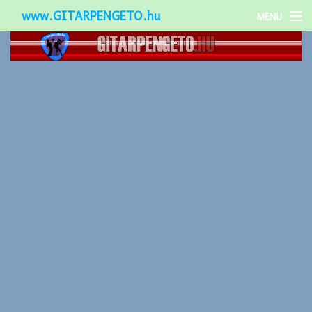
www.GITARPENGETO.hu
MENU
Népszerű-
Különleges-
Okos-gitárok
Gitár kiegészítők
Zenei stílusok
Gitár játék technikák
Gitáros lányok
Utcazenészek
Képek