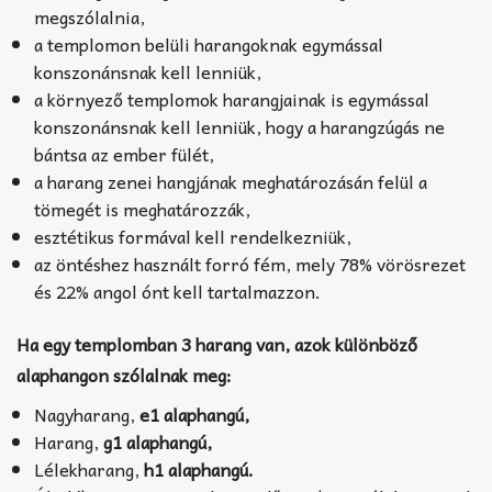
megszólalnia,
a templomon belüli harangoknak egymással
konszonánsnak kell lenniük,
a környező templomok harangjainak is egymással
konszonánsnak kell lenniük, hogy a harangzúgás ne
bántsa az ember fülét,
a harang zenei hangjának meghatározásán felül a
tömegét is meghatározzák,
esztétikus formával kell rendelkezniük,
az öntéshez használt forró fém, mely 78% vörösrezet
és 22% angol ónt kell tartalmazzon.
Ha egy templomban 3 harang van, azok különböző
alaphangon szólalnak meg:
Nagyharang,
e1 alaphangú,
Harang,
g1 alaphangú,
Lélekharang,
h1 alaphangú.