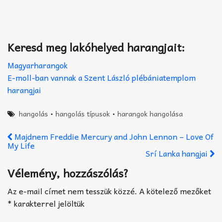
Keresd meg lakóhelyed harangjait:
Magyarharangok
E-moll-ban vannak a Szent László plébániatemplom
harangjai
hangolás
•
hangolás típusok
•
harangok hangolása
Majdnem Freddie Mercury and John Lennon – Love Of
My Life
Srí Lanka hangjai
Vélemény, hozzászólás?
Az e-mail címet nem tesszük közzé.
A kötelező mezőket
*
karakterrel jelöltük