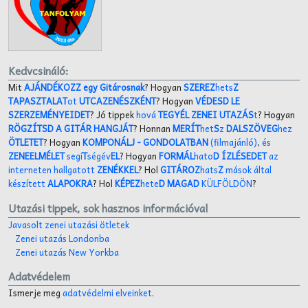
Kedvcsináló:
Mit
AJÁNDÉKOZZ egy Gitárosnak
? Hogyan
SZEREZ
hets
Z
TAPASZTALAT
ot
UTCAZENÉSZKÉNT
? Hogyan
VÉDESD LE
SZERZEMÉNYEIDET
? Jó tippek
hová
TEGYÉL ZENEI UTAZÁS
t
? Hogyan
RÖGZÍTSD A GITÁR HANGJÁT
? Honnan
MERÍT
het
S
z
DALSZÖVEG
hez
ÖTLETET
? Hogyan
KOMPONÁLJ
- GONDOLATBAN
(filmajánló)
,
és
ZENEELMÉLET
segí
T
ségév
EL
? Hogyan
FORMÁL
hato
D ÍZLÉSEDET
az
interneten hallgatott
ZENÉKKEL
? Hol
GITÁROZ
hats
Z
mások által
készített
ALAPOKRA
? Hol
KÉPEZ
hete
D MAGAD
KÜLFÖLDÖN
?
Utazási tippek, sok hasznos információval
Javasolt zenei utazási ötletek
Zenei utazás Londonba
Zenei utazás New Yorkba
Adatvédelem
Ismerje meg
adatvédelmi elveinket
.