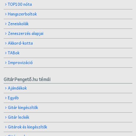
TOP100 nóta
Hangszerboltok
Zeneiskolák
Zeneszerzés alapjai
Akkord-kotta
TABok
Improvizáció
GitárPengető.hu témái
Ajándékok
Egyéb
Gitár kiegészítők
Gitár leckék
Gitárok és kiegészítők