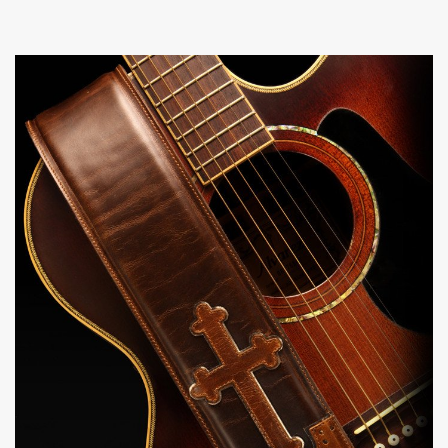
Akkord-kotta
TABok
Improvizáció