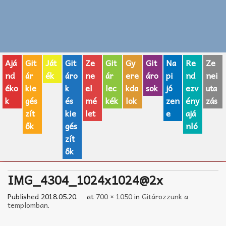
Zenei fogalmak
Akkordok
Ajá
Git
Ját
Git
Ze
Git
Gy
Git
Na
Re
Ze
AJÁNDÉK ÖTLETEK
nd
ár
ék
áro
ne
ár
ere
áro
pi
nd
nei
éko
kie
k
el
lec
kda
sok
jó
ezv
uta
Vicces
k
gés
és
mé
kék
lok
zen
ény
zás
GITÁR MÁRKÁK
zít
kie
let
e
ajá
ők
gés
nló
TOP100 nóta
zít
ők
Hangszerboltok
IMG_4304_1024x1024@2x
Zeneiskolák
Published
2018.05.20.
at
700 × 1050
in
Gitározzunk a
Zeneszerzés alapjai
templomban
.