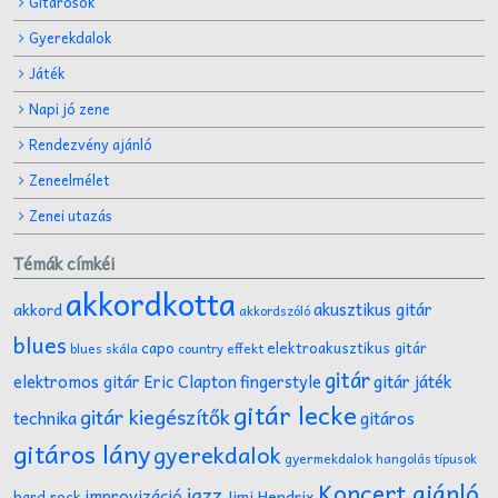
Gitárosok
Gyerekdalok
Játék
Napi jó zene
Rendezvény ajánló
Zeneelmélet
Zenei utazás
Témák címkéi
akkordkotta
akusztikus gitár
akkord
akkordszóló
blues
capo
elektroakusztikus gitár
effekt
blues skála
country
gitár
gitár játék
elektromos gitár
Eric Clapton
fingerstyle
gitár lecke
gitár kiegészítők
technika
gitáros
gitáros lány
gyerekdalok
gyermekdalok
hangolás típusok
Koncert ajánló
jazz
improvizáció
Jimi Hendrix
hard rock