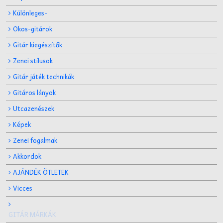
Különleges-
Okos-gitárok
Gitár kiegészítők
Zenei stílusok
Gitár játék technikák
Gitáros lányok
Utcazenészek
Képek
Zenei fogalmak
Akkordok
AJÁNDÉK ÖTLETEK
Vicces
GITÁR MÁRKÁK