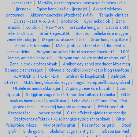
szerkezete
Modális, összhangzatos, pentaton és blues skála
ujjrendek
Egész hangú skála ujjrendjei
Akkord zárlatok,
patternek
Akkordmenetekre játszható skálák
Tengely-elmélet
Dalszerkezet A-A-B-A
Sablonok
Gyermekdalok
Zenei
utazás
London
New York
Srí Lanka hangjai
Utazás előtti
ellenőrző lista
Gitár kiegészítők
Sör, bor, pálinka és a magyar
zenei élet alapja
Megéri az utcazenélés?
Gitár hang rögzítése
Zenei ízlésformálás
Miért jobb az internetes rádió, mint a
kereskedelmi
Hogyan tudod levédetni szerzeményeidet?
1001
lemez, amit hallanod kell
Hogyan tudunk vásárolni az ebay-en?
Zenei alapok gitárosoknak
Amikor egy zenei producer látja meg
benned a tehetséget
Olvasd el további cikkeinket is blog témában
AJÁNDÉK Ö-T-L-E-T-E-K
Gitárok és kiegészítők
Ajándék
ötletek
MIDI hang készítés, vagyis hogyan komponálhatsz gitárral
Ukulele és annak akkordjai
A görög zene és a buzuki
Capo
típusok
Szájgitár vagy másként mondva talkbox technika
Gitár
nyak és húrmagasság beállítása
Lehetőségek iPhone, iPod, iPad
gitározásra
Használj hangoló automatát
Effekt pedálok
összekötése
Looper pedal
Gitár effektek ajánlott sorrendje
Szoftveres effektek + külső hangkártyák gitárosoknak
Gitár
felépítése, részei
Mikrotonális gitár
Rezonátoros gitár
Steel
gitár
Slide gyűrű
Skeleton vagy silent gitár
Gibson Les Paul