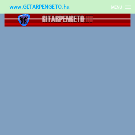
www.GITARPENGETO.hu
MENU
Népszerű-
Különleges-
Okos-gitárok
Gitár kiegészítők
Zenei stílusok
Gitár játék technikák
Gitáros lányok
Utcazenészek
Képek