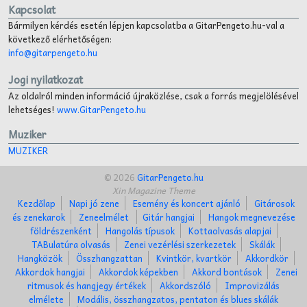
Kapcsolat
Bármilyen kérdés esetén lépjen kapcsolatba a GitarPengeto.hu-val a
következő elérhetőségen:
info@gitarpengeto.hu
Jogi nyilatkozat
Az oldalról minden információ újraközlése, csak a forrás megjelölésével
lehetséges!
www.GitarPengeto.hu
Muziker
MUZIKER
© 2026
GitarPengeto.hu
Xin Magazine Theme
Kezdőlap
Napi jó zene
Esemény és koncert ajánló
Gitárosok
és zenekarok
Zeneelmélet
Gitár hangjai
Hangok megnevezése
földrészenként
Hangolás típusok
Kottaolvasás alapjai
TABulatúra olvasás
Zenei vezérlési szerkezetek
Skálák
Hangközök
Összhangzattan
Kvintkör, kvartkör
Akkordkör
Akkordok hangjai
Akkordok képekben
Akkord bontások
Zenei
ritmusok és hangjegy értékek
Akkordszóló
Improvizálás
elmélete
Modális, összhangzatos, pentaton és blues skálák