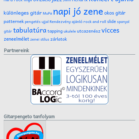
napi jó zene
különleges gitár
okos gitár
MuPa
patternek
slide
Rendezvény ajánló
rock and roll
pengetés ujjal
spanyol
tabulatúra
vicces
tapping
utcazenész
ukulele
gitár
zeneelmélet
zárlatok
zenei stílus
Partnereink
Gitarpengeto tanfolyam